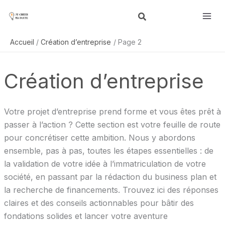
Aller
R
au
e
contenu
c
Accueil
Création d’entreprise
Page 2
h
e
Création d’entreprise
r
c
h
Votre projet d’entreprise prend forme et vous êtes prêt à
e
passer à l’action ? Cette section est votre feuille de route
r
pour concrétiser cette ambition. Nous y abordons
ensemble, pas à pas, toutes les étapes essentielles : de
la validation de votre idée à l’immatriculation de votre
société, en passant par la rédaction du business plan et
la recherche de financements. Trouvez ici des réponses
claires et des conseils actionnables pour bâtir des
fondations solides et lancer votre aventure