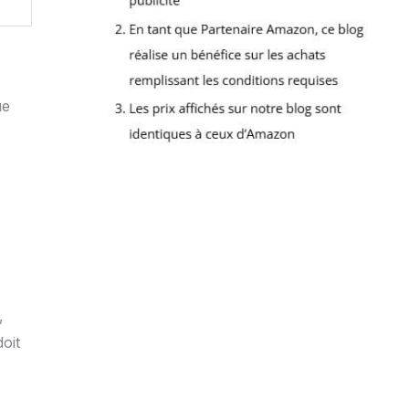
ue
,
oit