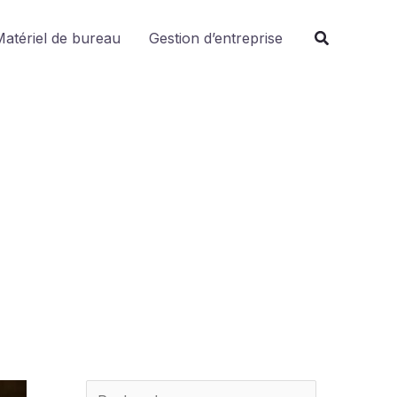
R
atériel de bureau
Gestion d’entreprise
e
c
h
e
r
c
h
e
r