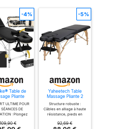
-4%
-5%
ake® Table de
Yaheetech Table
sage Pliante
Massage Pliante 2
essionnelle 3
Sections 60cm - Noir
RT ULTIME POUR
Structure robuste :
es Aluminium
 SÉANCES DE
Câbles en alliage à haute
etique Lit de
ATION : Plongez
résistance, pieds en
sage Table
e monde du bien-
bois de hêtre, cette
tique Tatouage
109,90 €
92,69 €
ec notre table de
table de massage en 2
rtable avec