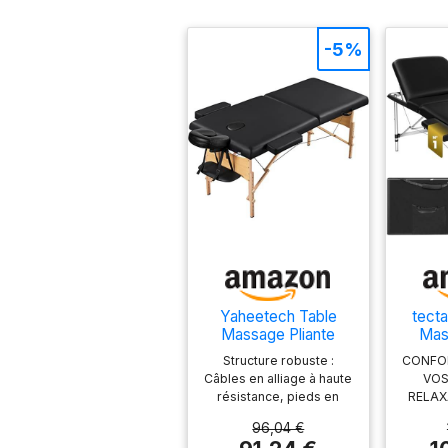
-5%
Yaheetech Table
tect
Massage Pliante
Mas
70cm Tête Réglable
Prof
Structure robuste :
CONFO
Noir
Zon
Câbles en alliage à haute
VOS
Cosm
résistance, pieds en
RELAX
Mas
bois de hêtre, cette
dans l
Esthe
96,04 €
table de massage en 2
être av
Po