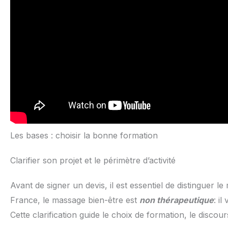
Les bases : choisir la bonne formation
Clarifier son projet et le périmètre d’activité
Avant de signer un devis, il est essentiel de distinguer 
France, le massage bien-être est
non thérapeutique
: i
Cette clarification guide le choix de formation, le discou