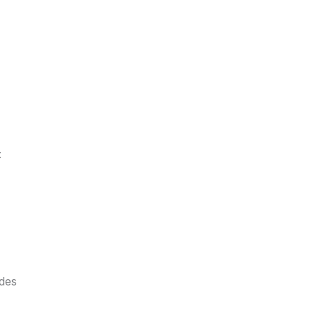
:
 des