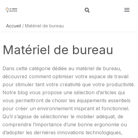
Aller
R
au
e
contenu
c
Accueil
Matériel de bureau
h
e
Matériel de bureau
r
c
h
Dans cette catégorie dédiée au matériel de bureau,
e
découvrez comment optimiser votre espace de travail
r
pour stimuler tant votre créativité que votre productivité.
Notre blog vous propose une sélection d’articles qui
vous permettront de choisir les équipements essentiels
pour créer un environnement inspirant et fonctionnel.
Qu’il s’agisse de sélectionner le mobilier adéquat, de
comprendre l’importance d’une bonne ergonomie ou
d’adopter les dernières innovations technologiques,