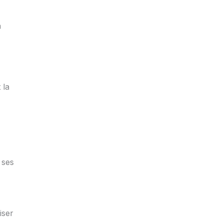
a
 la
 ses
iser