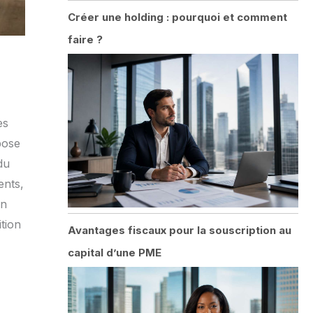
Créer une holding : pourquoi et comment
faire ?
es
pose
du
ents,
on
tion
Avantages fiscaux pour la souscription au
capital d’une PME