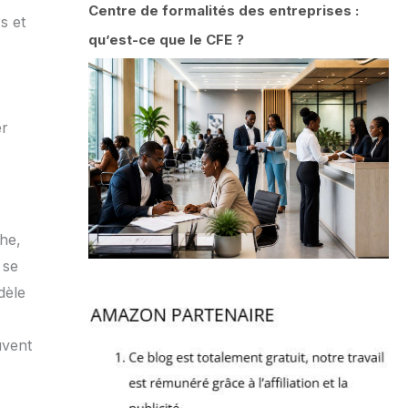
Centre de formalités des entreprises :
s et
qu’est-ce que le CFE ?
er
he,
 se
dèle
uvent