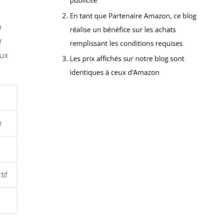
n
r
eux
r
tif