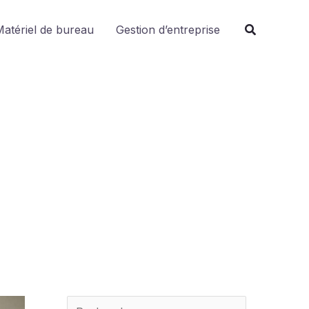
R
atériel de bureau
Gestion d’entreprise
e
c
h
e
r
c
h
e
r