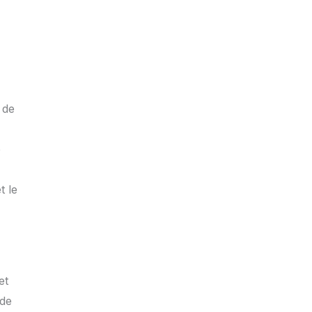
 de
e
t le
et
 de