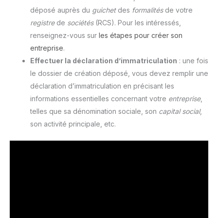
déposé auprès du
guichet
des
formalités
de votre
registre
de
sociétés
(RCS). Pour les intéressés,
renseignez-vous sur
les étapes pour créer son
entreprise
.
Effectuer la déclaration d’immatriculation
: une fois
le dossier de création déposé, vous devez remplir une
déclaration d’immatriculation en précisant les
informations essentielles concernant votre
entreprise
,
telles que sa dénomination sociale, son
capital
social
,
son activité principale, etc.