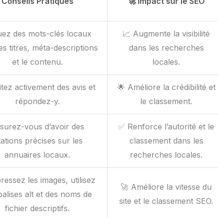
Conseils Pratiques
🚀 Impact sur le SEO
uez des mots-clés locaux
📈 Augmente la visibilité
es titres, méta-descriptions
dans les recherches
et le contenu.
locales.
citez activement des avis et
🌟 Améliore la crédibilité et
répondez-y.
le classement.
surez-vous d’avoir des
✅ Renforce l’autorité et le
tations précises sur les
classement dans les
annuaires locaux.
recherches locales.
essez les images, utilisez
🚀 Améliore la vitesse du
balises alt et des noms de
site et le classement SEO.
fichier descriptifs.