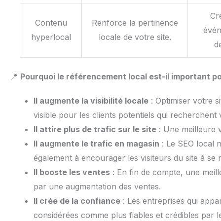
Cr
Contenu
Renforce la pertinence
évén
hyperlocal
locale de votre site.
d
📍
Pourquoi le référencement local est-il important p
Il augmente la visibilité locale
: Optimiser votre s
visible pour les clients potentiels qui recherchent
Il attire plus de trafic sur le site
: Une meilleure vi
Il augmente le trafic en magasin
: Le SEO local ne
également à encourager les visiteurs du site à se
Il booste les ventes
: En fin de compte, une meille
par une augmentation des ventes.
Il crée de la confiance
: Les entreprises qui appa
considérées comme plus fiables et crédibles par 