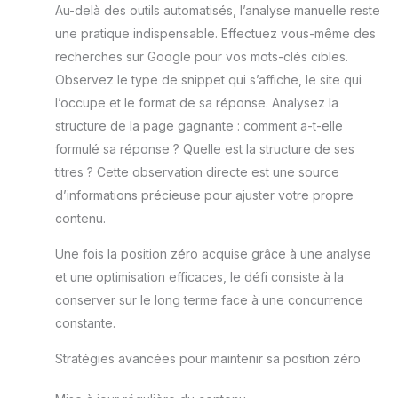
Au-delà des outils automatisés, l’analyse manuelle reste
rose est à la fois moderne et mignon – le complément
ergonomique naspaluro
parfait pour une chambre d'enfant ludique et
est un bon choix !
une pratique indispensable. Effectuez vous-même des
lumineuse.
Ééconomie D'espace:
L'accoudoir peut être
recherches sur Google pour vos mots-clés cibles.
tourné vers le haut et vers
Observez le type de snippet qui s’affiche, le site qui
le bas à volonté. Les
accoudoirs rembourrés
l’occupe et le format de sa réponse. Analysez la
sont parfaits pour
soutenir vos coudes
structure de la page gagnante : comment a-t-elle
lorsque vous travaillez. Ou
lorsque vous n'avez pas
formulé sa réponse ? Quelle est la structure de ses
besoin d'utiliser la chaise,
titres ? Cette observation directe est une source
vous pouvez relever les
accoudoirs et pousser la
d’informations précieuse pour ajuster votre propre
chaise sous la table pour
gagner de la place. Facile
contenu.
à Assembler: Cette chaise
de bureau est très facile à
installer, seulement 6
Une fois la position zéro acquise grâce à une analyse
étapes, et est livrée avec
et une optimisation efficaces, le défi consiste à la
toutes les pièces
nécessaires et un manuel
conserver sur le long terme face à une concurrence
d'utilisation détaillé, une
personne peut terminer
constante.
l'installation en seulement
15 minutes !
Stratégies avancées pour maintenir sa position zéro