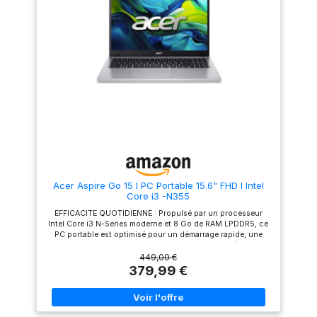
fil (Wi-Fi, Bluetooth), profitez
tous les pilotes, ainsi qu'un
d’une connexion rapide et
pack Microsoft Office en
simple pour rester productif
version complète.
partout. EPEAT Gold : les
produits certifiés EPEAT Gold
sont les mieux classés et
répondent à tous les critères
requis par EPEAT. CONÇU
POUR VOTRE MOBILITÉ:
Appréciez la liberté et la
flexibilité où que vous soyez
grâce à une batterie
d'autonomie plus longue,
ainsi qu'à une mémoire et un
stockage généreux
Acer Aspire Go 15 I PC Portable 15.6" FHD I Intel
Core i3 -N355
EFFICACITE QUOTIDIENNE : Propulsé par un processeur
Intel Core i3 N-Series moderne et 8 Go de RAM LPDDR5, ce
PC portable est optimisé pour un démarrage rapide, une
navigation fluide sur le web et une gestion aisée des
applications de bureautique et d'étude. ECRAN 15.6" FULL
449,00 €
HD CONFORTABLE : Profitez d'une qualité d'image nette sur
379,99 €
l'écran Full HD (1920x1080) de 15,6 pouces. La technologie
Anti-reflet réduit la fatigue oculaire, idéal pour les longues
sessions de travail ou le visionnage de contenu.
DEMARRAGE INSTANTANE : Le SSD NVMe de 256 Go assure