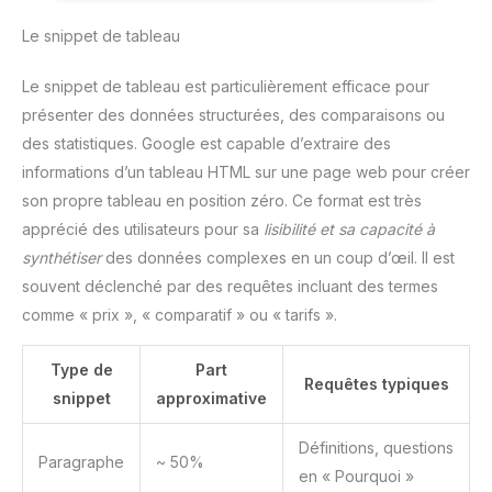
un stockage rapide et fiable. Les applications se lancent
instantanément et l'ordinateur démarre en quelques
Le snippet de tableau
secondes, améliorant considérablement votre productivité.
DESIGN PENSE POUR LE NOMADISME : Léger et fin, cet
Aspire Go 15 est facile à transporter. Il intègre un Pavé
Le snippet de tableau est particulièrement efficace pour
Numérique très utile sur le clavier et une large connectivité
pour tous vos périphériques (USB 3.2, HDMI). UN
présenter des données structurées, des comparaisons ou
ENVIRONNEMENT SOUS WINDOWS 11: Livré avec Windows 11
Home, bénéficiez d'une interface intuitive, de
des statistiques. Google est capable d’extraire des
fonctionnalités de sécurité avancées et d'une intégration
fluide avec tous les services Microsoft.
informations d’un tableau HTML sur une page web pour créer
son propre tableau en position zéro. Ce format est très
apprécié des utilisateurs pour sa
lisibilité et sa capacité à
synthétiser
des données complexes en un coup d’œil. Il est
souvent déclenché par des requêtes incluant des termes
comme « prix », « comparatif » ou « tarifs ».
Type de
Part
Requêtes typiques
snippet
approximative
Définitions, questions
Paragraphe
~ 50%
en « Pourquoi »