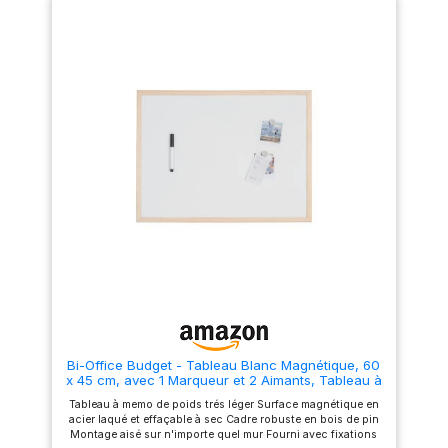
Mesure 600 mm de large par
une stabilité améliorée et la
900 mm de haut
possibilité de montage à
AVERTISSEMENT pour les
l’horizontal comme à la
marqueurs de tableau blanc :
verticale. Protections de coins
INFLAMMABLE ; éviter le
vissées, incluses pour un
contact avec les yeux et la
style impeccable. Kit de
peau ; rincer immédiatement à
montage au mur simple et
l'eau courante si ce produit
rapide, inclus. Il peut être
entre en contact avec les yeux
monté horizontalement ou
ou la peau
verticalement. Tableau mémo
et pour écrire, compatible
avec l’ensemble des
marqueurs à effacement à sec
standard, des équipements de
tableau blanc et de bureau
ainsi que des aimants de
tableau.
Bi-Office Budget - Tableau Blanc Magnétique, 60
x 45 cm, avec 1 Marqueur et 2 Aimants, Tableau à
Mémo avec Cadre en Bois et Surface en Acier
Tableau à memo de poids trés léger Surface magnétique en
Laqué
acier laqué et effaçable à sec Cadre robuste en bois de pin
Montage aisé sur n'importe quel mur Fourni avec fixations