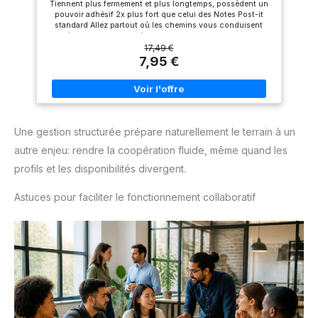
Tiennent plus fermement et plus longtemps, possèdent un
de Notes, Listes de Tâches et Rappels
pouvoir adhésif 2x plus fort que celui des Notes Post-it
standard Allez partout où les chemins vous conduisent
grâce aux couleurs très apaisantes et oniriques de la
collection Soulful Ces notes adhésives de 76 x 76 mm sont
17,49 €
fournies en paquet de 6 blocs de 90 feuilles Idéales pour
7,95 €
les surfaces verticales ou qui adhèrent difficilement, comme
les écrans d’ordinateur, les portes et les murs Les Notes
Post-it Super Sticky sont fabriquées à partir de fibres de
papier certifiées PEFC, provenant de forêts gérées
durablement et de sources contrôlées Fabriquées avec un
adhésif composé à 60 Percentage d’une ressource
Une gestion structurée prépare naturellement le terrain à un
renouvelable, à savoir une plante qui repousse
annuellement Téléchargez gratuitement l'application Post-it
autre enjeu: rendre la coopération fluide, même quand les
pour capturer et enregistrer votre travail afin de partager
vos notes avec votre équipe
profils et les disponibilités divergent.
Astuces pour faciliter le fonctionnement collaboratif