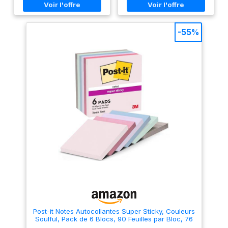
carte lustrée 400g/m2, une
épaisseur n ° 2, idéal pour
carte d'une qualité unique,
contenir de grandes quantités
homogène et teintée, sans
de feuilles Robuste et durable
vernis ni ajout de matière
: fabriqué en métal robuste. Ils
-55%
plastique ; Elle est rigide et
assurent une prise ferme et
parfaite pour un usage
durable en évitant que les
quotidien CAPACITÉ de
feuilles ne se désordre ou se
classement : 250 feuillets de
perdent. Polyvalent : ces clips
80 g environ - étiquette au
sont un outil indispensable
dos pour identifier le contenu
sur n'importe quel bureau,
DIMENSIONS : 24 x 32 cm -
parfaits pour organiser des
format à classer : A4 -
documents, des rapports, des
Fabrication 100% française de
notes et bien plus encore
la matière première au produit
[DOHE, EXPERTS DU MATÉRIEL
fini dans nos usines
DE BUREAU] : Nous sommes
Exacompta - Clairefontaine
experts dans la conception et
COULEURS ASSORTIES : bleu,
la distribution de matériel de
gris, jaune, orange, rose,
bureau de première qualité.
rouge, tilleul, turquoise, vert,
Nous répondons à tous les
violet - conditionnement :
besoins. Nous organisons
paquet de 10
votre quotidien au travail, à la
maison et à l'école.
Post-it Notes Autocollantes Super Sticky, Couleurs
Soulful, Pack de 6 Blocs, 90 Feuilles par Bloc, 76
mm x 76 mm - Feuillets Super Adhésifs pour Prise