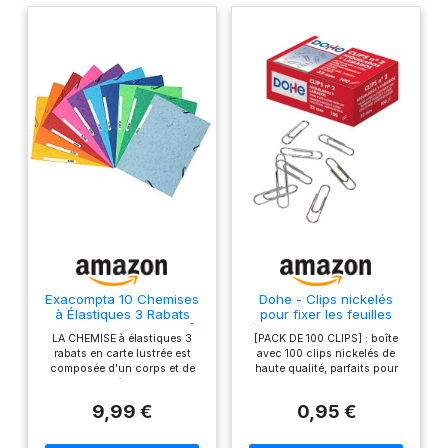
Exacompta 10 Chemises
Dohe - Clips nickelés
à Élastiques 3 Rabats
pour fixer les feuilles
Carte Lustrée 400g/m²
(100 unités) - 32 mm, n°
LA CHEMISE à élastiques 3
[PACK DE 100 CLIPS] : boîte
Assorties
2, fournitures de bureau
rabats en carte lustrée est
avec 100 clips nickelés de
composée d'un corps et de
haute qualité, parfaits pour
rabats collés ; avec une
maintenir des feuilles de
palette de 21 couleurs
papier au bureau, à la maison
9,99 €
0,95 €
chatoyantes elle illuminera
ou à l'école [Grande taille] :
votre classement
chaque clip a une grande
COUVERTURE : en véritable
taille de 32 mm et une