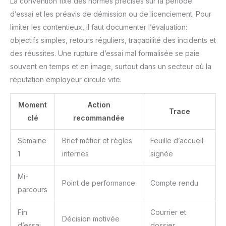
La convention fixe des normes précises sur la période
d’essai et les préavis de démission ou de licenciement. Pour
limiter les contentieux, il faut documenter l’évaluation:
objectifs simples, retours réguliers, traçabilité des incidents et
des réussites. Une rupture d’essai mal formalisée se paie
souvent en temps et en image, surtout dans un secteur où la
réputation employeur circule vite.
Moment
Action
Trace
clé
recommandée
Semaine
Brief métier et règles
Feuille d’accueil
1
internes
signée
Mi-
Point de performance
Compte rendu
parcours
Fin
Courrier et
Décision motivée
d’essai
dossier