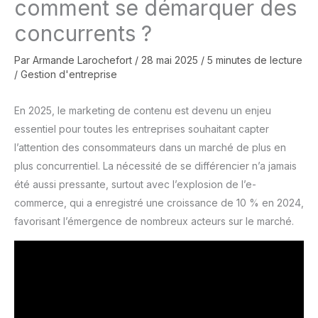
comment se démarquer des
concurrents ?
Par
Armande Larochefort
/
28 mai 2025
/
5 minutes de lecture
/
Gestion d'entreprise
En 2025, le marketing de contenu est devenu un enjeu
essentiel pour toutes les entreprises souhaitant capter
l’attention des consommateurs dans un marché de plus en
plus concurrentiel. La nécessité de se différencier n’a jamais
été aussi pressante, surtout avec l’explosion de l’e-
commerce, qui a enregistré une croissance de 10 % en 2024,
favorisant l’émergence de nombreux acteurs sur le marché.