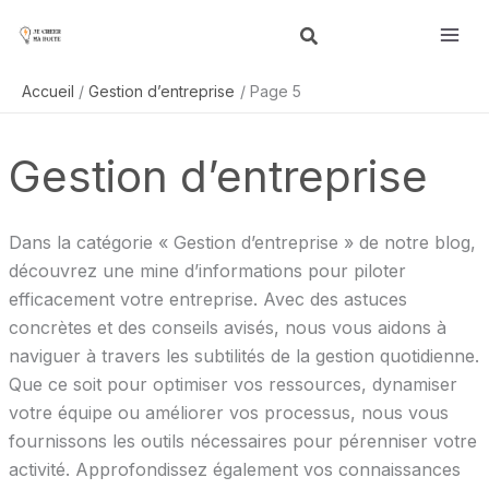
Aller
R
au
e
contenu
c
Accueil
Gestion d’entreprise
Page 5
h
e
Gestion d’entreprise
r
c
h
Dans la catégorie « Gestion d’entreprise » de notre blog,
e
découvrez une mine d’informations pour piloter
r
efficacement votre entreprise. Avec des astuces
concrètes et des conseils avisés, nous vous aidons à
naviguer à travers les subtilités de la gestion quotidienne.
Que ce soit pour optimiser vos ressources, dynamiser
votre équipe ou améliorer vos processus, nous vous
fournissons les outils nécessaires pour pérenniser votre
activité. Approfondissez également vos connaissances