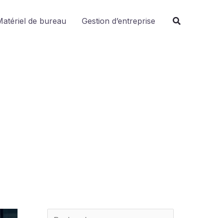
R
atériel de bureau
Gestion d’entreprise
e
c
h
e
r
c
h
e
r