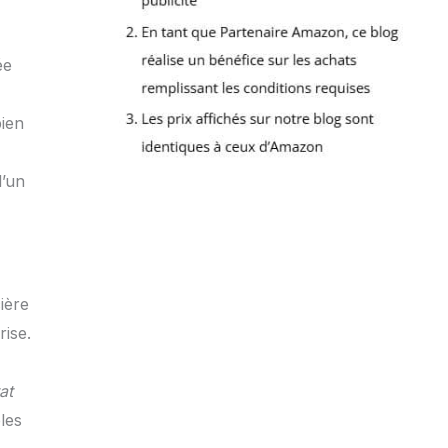
ée
bien
d’un
ière
rise.
at
les