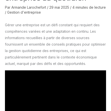
Par
Armande Larochefort
/
29 mai 2025
/
4 minutes de lecture
/
Gestion d'entreprise
Gérer une entreprise est un défi constant qui requiert des
compétences variées et une adaptation en continu. Les
informations recueillies à partir de diverses sources
fournissent un ensemble de conseils pratiques pour optimiser
la gestion quotidienne des entreprises, ce qui est
particulièrement pertinent dans le contexte économique
actuel, marqué par des défis et des opportunités.