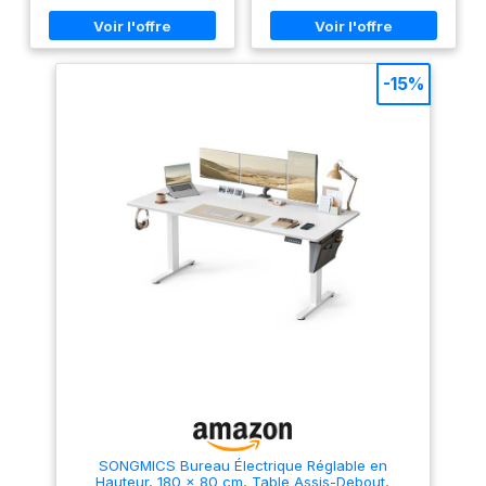
facile à nettoyer. Les portes
Bureau ordonné, travail
sont équipées de poignées en
efficace : Les tiroirs, le meuble
métal et de charnières
classeur latéral et les étagères
absorbant les chocs pour une
vous permettent de ranger vos
ouverture et une fermeture en
fournitures de bureau par
-15%
douceur et en silence Grand
catégories pour plus
Espace de Rangement : Ce
d’efficacité au travail Montage
meuble bureau de
flexible : Les tiroirs peuvent
60x34x180cm comporte 2
être installés à gauche ou à
placards à double porte avec
droite ; la tablette centrale
3 étagères réglables à
étant amovible, vous pouvez
l'intérieur et 1 tiroir au milieu,
l’utiliser pour ranger des livres
ce qui vous offre un grand
et des documents, ou la retirer
espace de rangement. Vous
pour placer l’unité centrale de
pouvez diviser l'espace de
l’ordinateur Solide et durable :
rangement de manière flexible
Ce bureau est fabriqué en
selon les tailles des objets
panneaux d’aggloméré de
Meuble de Rangement
qualité et possède une
Multifonctionnel : Grâce à une
structure en acier robuste. Le
apparence simple et classique
plateau supporte jusqu’à 50
et à une fonction de
kg, tandis que chaque étagère
rangement pratique, ce
supporte jusqu’à 10 kg
placard peut être utilisé
Montage intuitif : Grâce aux
comme bibliothèque dans le
pièces numérotées et aux
salon et la salle d'étude,
instructions claires, ce bureau
armoire de bureau, armoire
informatique se monte
chambre, meuble cuisine
facilement
rangement, armoire salle de
SONGMICS Bureau Électrique Réglable en
bain, armoire balcon, etc.
Hauteur, 180 x 80 cm, Table Assis-Debout,
Structure Stable : Le meuble