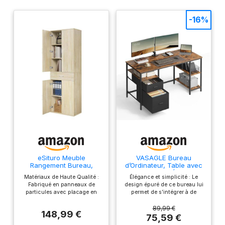
-16%
eSituro Meuble
VASAGLE Bureau
Rangement Bureau,
d’Ordinateur, Table avec
Armoire de Rangement,
Rangement, 3 Étagères,
Matériaux de Haute Qualité :
Élégance et simplicité : Le
60x34x180cm
2 Tiroirs, 140 x 60 x 76
Fabriqué en panneaux de
design épuré de ce bureau lui
cm, pour Bureau, Salon,
particules avec placage en
permet de s’intégrer à de
Style Industriel, Marron
triamine, le meuble de
nombreux styles de
Rustique et Noir Mat
rangement est robuste,
décoration intérieure, que ce
89,99 €
LWD104B01
148,99 €
durable, hydrofuge, résistant
soit dans le salon, la chambre,
75,59 €
aux rayures et à l'usure, et
le bureau ou la bibliothèque