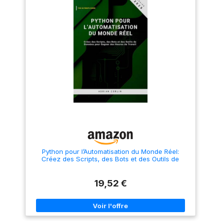
Assurance: anti-static form
éclairages de scènes
SMT to welding achieved less
préconfigurés Prise en charge
interference of inner
facile - la détection du
components. Full mechanical,
nombre de battements par
anti-static fully automated
seconde synchronise les
welding from patch to
lumières avec des sources
backhand welding, to achieve
audio externes grâce au micro
reducing interference of
de l'ordinateur, à l'USB ou à
geomagnetic sensors, which
l'entrée directe Abonnement
greatly improves the
SoundSwitch de 3 mois inclus
efficiency of production
- Créez automatiquement vos
inspection. Nouvelle
propres émissions DJ
conception du circuit :
dynamiques ou choisissez
Radiolink a redessiné le circuit
parmi des dizaines de styles
pour réduire les interférences
prédéfinis; les frais
des composants internes,
d'abonnement à l'application
minimiser le bruit, fournir un
de bureau s'appliquent après
compas plus précis et assurer
la fin de la période d'essai
la sécurité du vol, en réglant le
Fonctions étendues - boucles
problème de l'imprécision du
automatiques sur les pistes
Python pour l’Automatisation du Monde Réel:
maintien de l'altitude. Module
scriptées, capacité augmentée
Créez des Scripts, des Bots et des Outils de
d'alimentation avec une large
de 32 à 128, options Extended
Données pour Gagner des Heures de Travail
entrée de tension : Le module
Repeat et mode Edit amélioré;
d'alimentation est livré avec le
indicateur d'état et sélecteur
19,52 €
contrôleur de vol avec une
de source ajoutés
large gamme de tension
d'entrée de 2-12S (7.4-50.4V).
Il offre un courant de
détection maximum de 90A
(avec un courant de détection