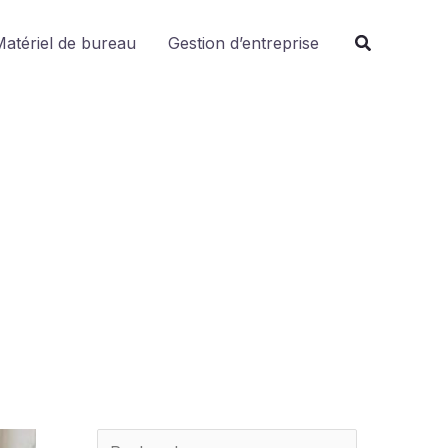
R
atériel de bureau
Gestion d’entreprise
e
c
h
e
r
c
h
e
r