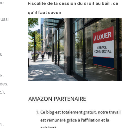
ne
Fiscalité de la cession du droit au bail : ce
qu’il faut savoir
ussi
s
S.
ées.
.).
s,