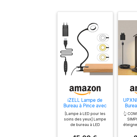
iZELL Lampe de
UPXN
Bureau à Pince avec
Burea
Adaptateur USB[3
de
[Lampe à LED pour les
👆 CO
Modes d’Éclairage
Lect
soins des yeux] Lampe
SIMPL
&10 Niveaux de
de bureau à LED
éteigne
Luminosité] Flexible
consomme 80 %
bure
à 360°Lampe
d'énergie en moins par
app