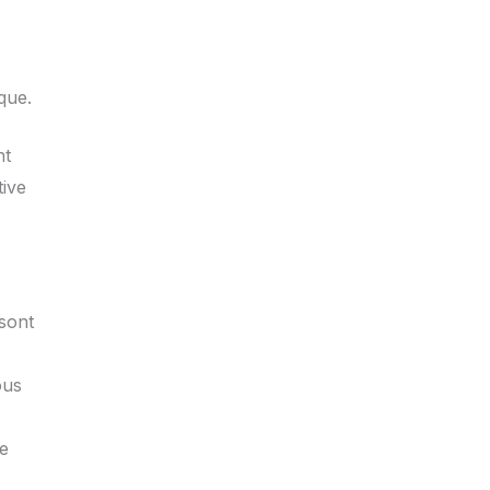
que.
nt
tive
 sont
ous
de