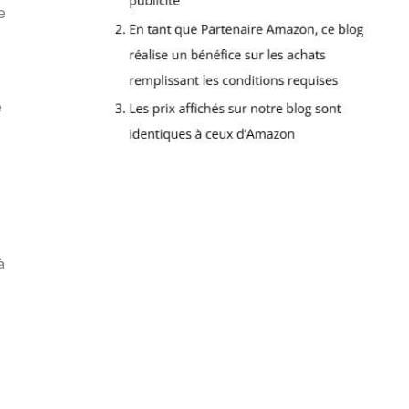
e
e
à