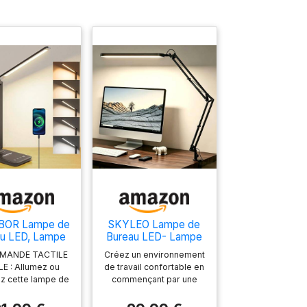
BOR Lampe de
SKYLEO Lampe de
u LED, Lampe
Bureau LED- Lampe
 Table pour
Architecte 1300LM -
MMANDE TACTILE
Créez un environnement
ure et Travail
5 Modes de Couleur
E : Allumez ou
de travail confortable en
X 11 Niveaux de
z cette lampe de
commençant par une
Luminosité - Bras
au d’un simple
lampe de bureau: La
Pivotant Réglable -
ui, réglez la
lampe de bureau LED