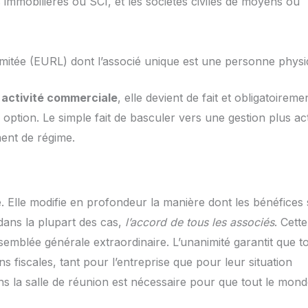
s immobilières ou SCI, et les sociétés civiles de moyens ou
limitée (EURL) dont l’associé unique est une personne physi
e
activité commerciale
, elle devient de fait et obligatoireme
ption. Le simple fait de basculer vers une gestion plus ac
ent de régime.
re. Elle modifie en profondeur la manière dont les bénéfices
 dans la plupart des cas,
l’accord de tous les associés
. Cette
semblée générale extraordinaire. L’unanimité garantit que t
s fiscales, tant pour l’entreprise que pour leur situation
ns la salle de réunion est nécessaire pour que tout le mon