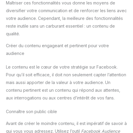
Maîtriser ces fonctionnalités vous donne les moyens de
est incroyablement léger et
facile à transporter. Vous
diversifier votre communication et de renforcer les liens avec
pouvez facilement le ranger
dans votre sac à dos et
votre audience. Cependant, la meilleure des fonctionnalités
l'emporter avec vous où que
vous alliez, ce qui en fait le
reste inutile sans un carburant essentiel : un contenu de
compagnon de voyage parfait.
qualité.
Sa taille compacte le rend
également idéal pour les
activités de plein air telles que
Créer du contenu engageant et pertinent pour votre
la randonnée, le camping ou le
cyclisme, car il ne vous
audience
alourdira pas.
Le contenu est le cœur de votre stratégie sur Facebook.
Pour qu’il soit efficace, il doit non seulement capter l’attention
mais aussi apporter de la valeur à votre audience. Un
contenu pertinent est un contenu qui répond aux attentes,
aux interrogations ou aux centres d’intérêt de vos fans.
Connaître son public cible
Avant de créer le moindre contenu, il est impératif de savoir à
qui vous vous adressez. Utilisez l’outil
Facebook Audience