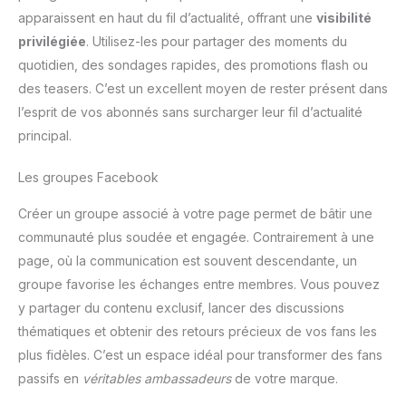
10-18 cm) et est compatible
sophistiquées font que le
apparaissent en haut du fil d’actualité, offrant une
visibilité
avec la plupart des appareils
perche selfie trepied maniable
photo, caméras d'action et
a une apparence plus exquise.
privilégiée
. Utilisez-les pour partager des moments du
webcams via la fixation à vis
✅【Télécommande Détachable
1/4" (Note : la télécommande
& Largement Compatible】: La
quotidien, des sondages rapides, des promotions flash ou
ne fonctionne qu'avec les
portée de la télécommande est
des teasers. C’est un excellent moyen de rester présent dans
téléphones, pas avec les
jusqu'à 10cm, ce qui vous
appareils photo). [Idéal pour la
permet de prendre des photos
l’esprit de vos abonnés sans surcharger leur fil d’actualité
Création de Contenu] Parfait
par vous-même ou de prendre
pour les selfies, vlogs et
des photos de groupe en
principal.
créations de contenus
retirant la télécommande. Cela
réseaux sociaux, le trépied
vous permet de prendre des
RISEOFLE inclut une
photos et des vidéos plus
Les groupes Facebook
télécommande sans fil pour
créatives et professionnelles,
des prises de vue sans effort.
sans les tracas de tenir votre
Que vous soyez sur
téléphone. Support de
Créer un groupe associé à votre page permet de bâtir une
Instagram, YouTube, TikTok ou
téléphone universel
communauté plus soudée et engagée. Contrairement à une
Twitter, ce support
compatible avec tous les
téléphonique vous aide à
smartphones iPhone et
page, où la communication est souvent descendante, un
capturer des photos et vidéos
Android. Avec une vis 1/4
de qualité professionnelle
standard, vous pouvez
groupe favorise les échanges entre membres. Vous pouvez
avec aisance.
facilement le fixer à un reflex
numérique, des webcams et
y partager du contenu exclusif, lancer des discussions
des caméras d'action.
thématiques et obtenir des retours précieux de vos fans les
✅【Léger et Portable】: Le
trépied pour téléphone selfie
plus fidèles. C’est un espace idéal pour transformer des fans
SelfieShow est conçu avec la
portabilité à l'esprit. Avec une
passifs en
véritables ambassadeurs
de votre marque.
longueur pliée de seulement
33.3cm et un poids de 393g, il