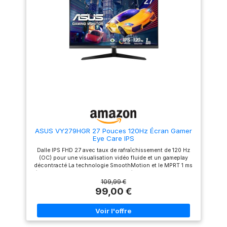
de l’écran. La technologie Eye
déchirure, et profitez de
Care Plus comprend le mode
visuels réactifs grâce à ce
Color Augmentation qui aide
moniteur AdaptiveSync
les utilisateurs souffrant d'un
RÉPONSE HAUTE VITESSE :
déficit de vision des couleurs
Dites adieu aux retards grâce
à mieux distinguer les
à la haute fréquence de
nuances, tandis que le mode
rafraîchissement de 120 Hz de
Rest Reminder aide les
l'écran, et profitez d'images
utilisateurs à gérer le temps
nettes grâce au temps de
passé devant l'écran ASUS
réponse ultra-court de 1 ms
DisplayWidget Center permet
(VRB) ÉCRAN ERGONOMIQUE :
aux utilisateurs de modifier
Inclinez l'écran pour trouver
facilement les paramètres du
l'angle idéal et maintenez une
moniteur via une interface
bonne posture que vous
intuitive
travailliez, jouiez ou regardiez
un film
ASUS VY279HGR 27 Pouces 120Hz Écran Gamer
Eye Care IPS
Dalle IPS FHD 27 avec taux de rafraîchissement de 120 Hz
(OC) pour une visualisation vidéo fluide et un gameplay
décontracté La technologie SmoothMotion et le MPRT 1 ms
éliminent le traçage, une lecture vidéo nette et claire et une
utilisation quotidienne Adaptive Sync offre des visuels
109,99 €
fluides et sans artefacts à n'importe quelle fréquence
99,00 €
d'image Le traitement antibactérien longue durée inhibe la
croissance des bactéries et des champignons sur les
cadres et les touches de raccourci du moniteur