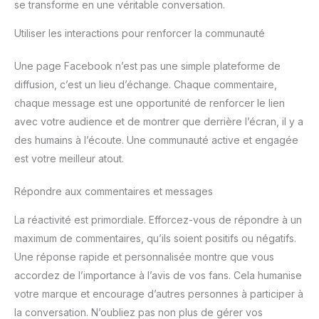
montage : dimensions totales : 56 x 59 x 90/100 cm.
se transforme en une véritable conversation.
n'avez pas besoin d'utiliser la
Dossier : 50 x 60 cm. Assise : 50 x 45 cm. La chaise est
chaise, vous pouvez relever
livrée avec un kit de vis et des instructions (français non
les accoudoirs et pousser la
Utiliser les interactions pour renforcer la communauté
garanti) pour un montage facile et rapide.
chaise sous la table pour
gagner de la place. Facile à
Assembler: Cette chaise de
Une page Facebook n’est pas une simple plateforme de
bureau est très facile à
installer, seulement 6 étapes,
diffusion, c’est un lieu d’échange. Chaque commentaire,
et est livrée avec toutes les
chaque message est une opportunité de renforcer le lien
pièces nécessaires et un
manuel d'utilisation détaillé,
avec votre audience et de montrer que derrière l’écran, il y a
une personne peut terminer
l'installation en seulement 15
des humains à l’écoute. Une communauté active et engagée
minutes !
est votre meilleur atout.
Répondre aux commentaires et messages
La réactivité est primordiale. Efforcez-vous de répondre à un
maximum de commentaires, qu’ils soient positifs ou négatifs.
Une réponse rapide et personnalisée montre que vous
accordez de l’importance à l’avis de vos fans. Cela humanise
votre marque et encourage d’autres personnes à participer à
la conversation. N’oubliez pas non plus de gérer vos