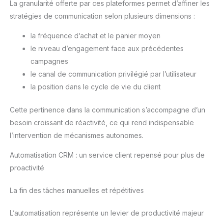
La granularité offerte par ces plateformes permet d’affiner les
du quotidien.Par exemple : la course à pied, le fitness, le
questions, n'hésitez pas à
sport, le yoga, la danse, le vélo, la randonnée, l'équitation, le
nous contacter!
stratégies de communication selon plusieurs dimensions :
travail, les voyages, le shopping et d'autres activités
d'intérieur et d'extérieur.
la fréquence d’achat et le panier moyen
le niveau d’engagement face aux précédentes
campagnes
le canal de communication privilégié par l’utilisateur
la position dans le cycle de vie du client
Cette pertinence dans la communication s’accompagne d’un
besoin croissant de réactivité, ce qui rend indispensable
l’intervention de mécanismes autonomes.
Automatisation CRM : un service client repensé pour plus de
proactivité
La fin des tâches manuelles et répétitives
L’automatisation représente un levier de productivité majeur