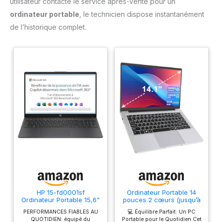
utilisateur contacte le service après-vente pour un
ordinateur portable
, le technicien dispose instantanément
de l’historique complet.
HP 15-fd0001sf
Ordinateur Portable 14
Ordinateur Portable 15,6"
pouces 2 cœurs (jusqu’à
FHD, PC Portable (Intel
2,6 GHz) PC Portable 6
PERFORMANCES FIABLES AU
💻 Équilibre Parfait: Un PC
Celeron N100, RAM 4 Go,
Go DDR4 128 Go SSD,
QUOTIDIEN: équipé du
Portable pour le Quotidien Cet