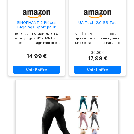
SINOPHANT 2 Pièces
UA Tech 2.0 SS Tee
Leggings Sport pour
Femmes Taille Haute,
TROIS TAILLES DISPONIBLES -
Matière UA Tech ultra-douce
Legging Opaque pour
Les leggings SINOPHANT sont
qui sèche rapidement, pour
Gym Sport Yoga(#2
dotés d'un design hautement
une sensation plus naturelle
pièces Noir/Noir,L-XL)
élastique qui convient à un
Matière qui élimine la
large éventail de types de
transpiration et sèche très
30,00 €
14,99 €
corps. Ne vous inquiétez pas
rapidement Nouvelle coupe
17,99 €
des tailles, car ils offrent une
aérodynamique et ourlet
incroyable adaptabilité - même
arrondi UA Tech est notre
les personnes ayant des
équipement d'entraînement
cuisses plus larges ou des
original incontournable:
cadres plus petits peuvent
ample, léger et il vous garde
trouver une paire de leggings
au frais
parfaitement adaptée. SUPER
DOUX - Les leggings pour
femmes sont aussi doux que
du beurre, offrant un niveau
de confort inégalé. La texture
lisse vous donnera
l'impression de porter une
deuxième peau, permettant un
mouvement sans restriction,
sans être transparent. TAILLE
HAUTE - La large bande de