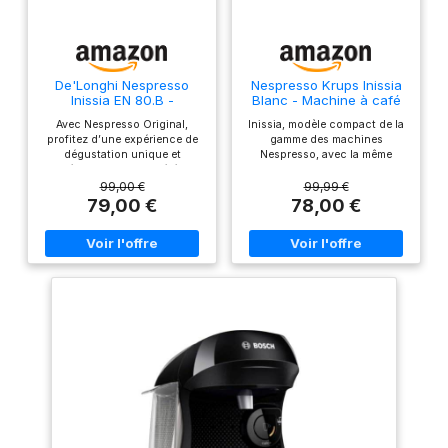
De'Longhi Nespresso
Nespresso Krups Inissia
Inissia EN 80.B -
Blanc - Machine à café
Compacte & Kit de
Avec Nespresso Original,
Inissia, modèle compact de la
bienvenue
profitez d’une expérience de
gamme des machines
dégustation unique et
Nespresso, avec la même
découvrez nos variétés
technologie lui permettant de
d’espressos qui proviennent
révéler la qualité
99,00 €
99,99 €
de cultures de café du monde
exceptionnelle des Grands
79,00 €
78,00 €
entier 2 sélections de café :
Crus Nespresso 2 boutons
choisissez entre un espresso
avec arrêt automatique du
et un lungo Efficace : un
café : espresso (40 ml) ou
encombrement réduit, une
café long (110 ml) et longueur
technologie intelligente
de tasse personnalisable 19
Économie d’énergie : la
bars de pression : la garantie
machine s’éteint
d' un espresso de qualité
automatiquement après 9
professionnelle Pré-chauffage
minutes d’inactivité Durabilité
rapide : 25 secondes Mode
: Les capsules Nespresso sont
économiseur d'énergie: la
recyclables Toutes les
machine bascule
capsules en aluminium
automatiquement en veille au
collectées par Nespresso sont
bout de 3 minutes
recyclées Capsule faite avec
d'inutilisation et se met hors
au moins 80% d'aluminium
tension après 9 minutes de
recyclé
non utilisation Réservoir d'eau