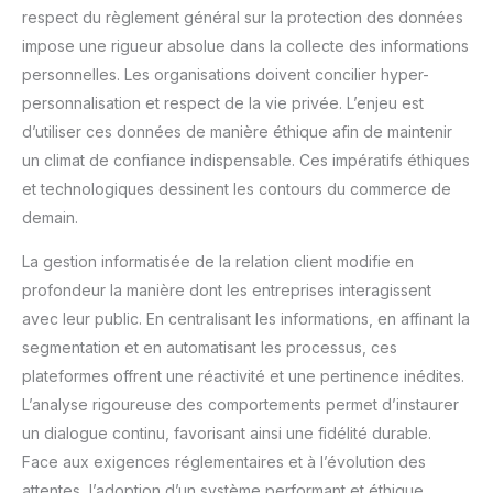
respect du règlement général sur la protection des données
mode Transparence sur votre
casque antibruit lorsque vous
impose une rigueur absolue dans la collecte des informations
devez être conscient des sons
environnants : entendre les
personnelles. Les organisations doivent concilier hyper-
annonces des transports,
traverser la route ou
personnalisation et respect de la vie privée. L’enjeu est
simplement rester connecté
d’utiliser ces données de manière éthique afin de maintenir
au monde qui vous entoure.
un climat de confiance indispensable. Ces impératifs éthiques
et technologiques dessinent les contours du commerce de
demain.
La gestion informatisée de la relation client modifie en
profondeur la manière dont les entreprises interagissent
avec leur public. En centralisant les informations, en affinant la
segmentation et en automatisant les processus, ces
plateformes offrent une réactivité et une pertinence inédites.
L’analyse rigoureuse des comportements permet d’instaurer
un dialogue continu, favorisant ainsi une fidélité durable.
Face aux exigences réglementaires et à l’évolution des
attentes, l’adoption d’un système performant et éthique