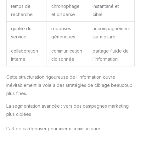
doté d’un système de
temps de
chronophage
instantané et
refroidissement intelligent qui
régule la température. Fini la
recherche
et dispersé
ciblé
chaleur désagréable sur les
genoux ou le bruit des
ventilateurs, même lors des
qualité du
réponses
accompagnement
longues sessions de travail ou
service
génériques
sur mesure
de visionnage de vidéos. 🎒
Ultra Portable et Léger : 1.2 kg
seulement: Avec un poids de
collaboration
communication
partage fluide de
seulement 1.2 kg et une
épaisseur de 1.68 cm, glissez
interne
cloisonnée
l’information
cet ultrabook facilement dans
votre sac à dos ou votre sac à
main. Il est conçu pour les
déplacements fréquents,
Cette structuration rigoureuse de l’information ouvre
alliant robustesse et légèreté
pour un transport sans effort.
inévitablement la voie à des stratégies de ciblage beaucoup
🔌 Connectique Complète
plus fines.
(Sans Adaptateur):
Contrairement à beaucoup de
modèles récents, cet
La segmentation avancée : vers des campagnes marketing
ordinateur de 14 pouces garde
les ports indispensables. Il
plus ciblées
dispose de: 2 ports USB 3.0
Type-A (pour clé USB/souris),
Sortie mini-HDMI (pour
L’art de catégoriser pour mieux communiquer
brancher un écran externe ou
un vidéoprojecteur), Port