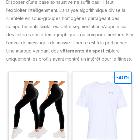
audio 3.5mm (jack),
Disposer d’une base exhaustive ne suffit pas : il faut
Connecteur d’alimentation
dédié. 🎁 Design Mince et
l’exploiter intelligemment. L’analyse algorithmique divise la
Charnière Robust: Ce PC
clientèle en sous-groupes homogènes partageant des
portable au look moderne et
épuré est agréable à l’œil. La
comportements similaires. Cette segmentation s’appuie sur
charnière rotative à 180°
permet de coucher l’écran
des critères sociodémographiques ou comportementaux. Fini
pour un partage de contenu
l’envoi de messages de masse : l’heure est à la pertinence.
optimal, idéal pour les
réunions ou pour partager un
Une marque vendant des
vêtements de sport
ciblera
film sans avoir à bouger
l’ordinateur. 💼 Un Excellent
uniquement les profils ayant montré un intérêt pour le fitness.
Rapport Qualité/Prix: À la
recherche d’un ordinateur
portable bon marché mais
fiable ? Ce modèle est le
-40%
meilleur allié des utilisateurs
occasionnels. Il combine 6 Go
de RAM pour le multitâche
(ouvrir plusieurs onglets sans
ralentissement) et un
processeur efficient pour une
expérience fluide au
quotidien, sans se ruiner.