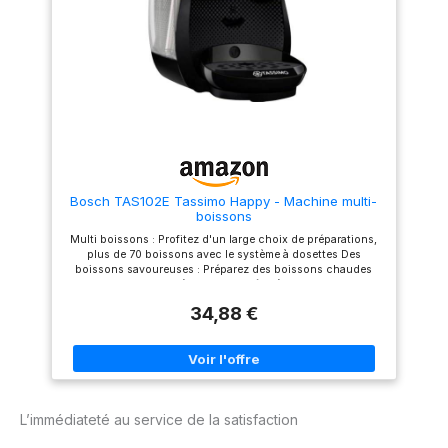
amovible de 0,7L Bac
d'égouttage et bac à capsules
usagées (pour 9-11 capsules)
séparés pour une meilleure
hygiène
Bosch TAS102E Tassimo Happy - Machine multi-
boissons
Multi boissons : Profitez d'un large choix de préparations,
plus de 70 boissons avec le système à dosettes Des
boissons savoureuses : Préparez des boissons chaudes
comme un barista à la maison grâce à la technologie
Intellibrew Facile d'utilisation avec son bouton unique de
34,88 €
commande : "Un seul clic et c'est prêt" avec OneTouch
Service unique : Tassimo est la solution idéale pour préparer
rapidement un café ou une autre boisson chaude
Conception : Fabriquée à partir de 57% de plastique recyclé
(1), économe en énergie grâce à sa classe d'efficacité
energétique A+ (2), testée sur 10 ans d‘utilisation (3)
L’immédiateté au service de la satisfaction