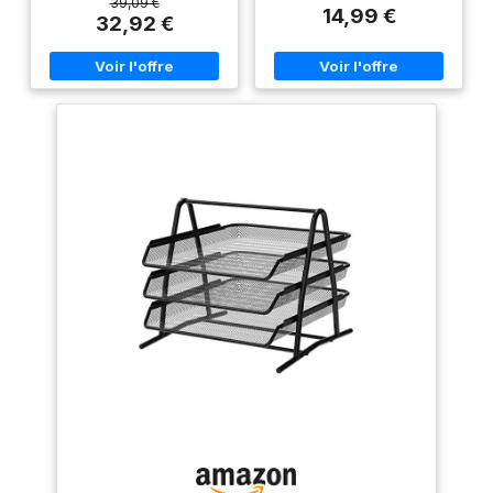
documents A4. CAPACITÉ
couverture confèrent au
39,09 €
14,99 €
OPTIMALE : Contient jusqu’à
classeur une longue durée de
32,92 €
550 feuilles (80 g/m²) pour un
vie et une résistance optimale
rangement efficace de vos
FORMAT : Le maxi format A4XL
documents volumineux.
(28,3 cm x 32cm) du classeur
PRATICITÉ : Mécanisme
est ultra pratique. Les
standard sans sabot
pochettes perforées et les
métallique avec œillet de
intercalaires de même format
préhension et griffes de
ne dépassent plus du classeur
blocage fermeture sécurisée
CAPACITE : Le classeur à
pour un usage facile.
anneaux est doté d'un dos de
PERSONNALISABLE : Porte-
80mm qui offre une grande
étiquette de dos de 158 mm
capacité de rangement
interchangeable pour
jusqu'à 750 feuilles ou 180
identifier rapidement vos
pochettes plastiques
dossiers. ÉCO-RESPONSABLE :
IDENTIFICATION : Le classeur
En carton recouvert de
dispose d'un porte-étiquette
polypropylène (intérieur et
et d'une étiquette
extérieur) contenant 30% de
d'identification adhésive,
plastique recyclé avant
placés sur le dos. Cela permet
consommation, certifiée FSC.
d'identifier rapidement le
CONTIENT : Lot de 10
contenu du classeur, une fois
classeurs Esselte Standard |
rangé PREHENSION : Le grand
Dimensions : 72 x 318 x 290
classeur à levier Smart Pro+
mm | Poids : 1,2 kg chacun |
est muni d'un œillet de
Couleur : Assorti | Réf. produit
préhension sur le dos. Le
: 624177
classeur est très maniable et il
est facile à sortir d'une
étagère