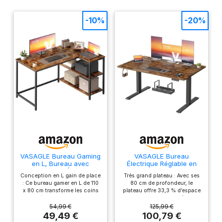
-10%
-20%
VASAGLE Bureau Gaming
VASAGLE Bureau
en L, Bureau avec
Électrique Réglable en
Rangement, Étagères
Hauteur, 140 x 80 cm,
Conception en L gain de place
Très grand plateau : Avec ses
Réversibles à Hauteur
avec Port USB-C,
: Ce bureau gamer en L de 110
80 cm de profondeur, le
Réglable, pour Domicile,
Support pour Multiprise,
x 80 cm transforme les coins
plateau offre 33,3 % d’espace
110 x 80 cm, Marron
Rappel de Sédentarité,
inutilisés en espace de travail
en plus par rapport à un
Rustique LWD135KD01
Fonction Mémoire 3
fonctionnel, idéal pour les
bureau assis-debout
54,99 €
125,99 €
Hauteurs, Télétravail,
petits appartements, les
classique – parfait pour
49,49 €
100,79 €
Marron Rustique
chambres, les salons et les
plusieurs écrans. Vous pouvez