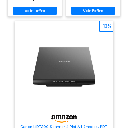
Compatible Windows et
A4, des reçus et des cartes
macOS Capacité papier feuille
d'identité Compatible
à feuille et sortie verticale
Windows et macOS
Garantie de 2 ans retour
atelier
-13%
Canon LiDE300 Scanner à Plat A4 (Images, PDF,