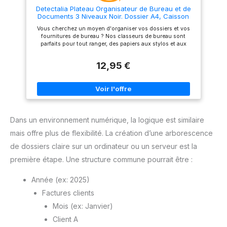
Detectalia Plateau Organisateur de Bureau et de
Documents 3 Niveaux Noir. Dossier A4, Caisson
de Bureau, Classeurs, Bureau d'ordinateur,
Vous cherchez un moyen d'organiser vos dossiers et vos
Organisateur de Tiroirs, Matériau en Maille
fournitures de bureau ? Nos classeurs de bureau sont
Métallique Noir
parfaits pour tout ranger, des papiers aux stylos et aux
marqueurs. Plateau de bureau organisateur de documents
avec 3 tiroirs, fabriqué en maille métallique et en plastique
12,95 €
de haute qualité. Ce porte-documents en métal est devenu
une icône du design. Extrêmement utile comme classeur
pour toutes sortes de fournitures de bureau, fournitures
scolaires et papeterie. En utilisant chaque tiroir, toutes vos
affaires seront en ordre, et vous aurez un bureau bien
rangé. En outre, nos accessoires de bureau et nos
organiseurs vous aident à garder votre bureau et ses
Dans un environnement numérique, la logique est similaire
environs bien rangés tout au long de la journée. Notre
organisateur de bureau s'adapte à tous les besoins de
mais offre plus de flexibilité. La création d’une arborescence
classement que vous pouvez avoir. Un parfait organisateur
et trieur de documents en tant que meuble à tiroirs de
de dossiers claire sur un ordinateur ou un serveur est la
bureau, n'hésitez pas à commander dès aujourd'hui vos
nouveaux classeurs de bureau !
première étape. Une structure commune pourrait être :
Année (ex: 2025)
Factures clients
Mois (ex: Janvier)
Client A