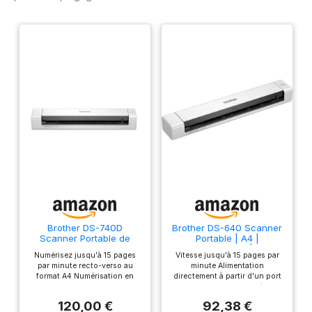
Brother DS-740D
Brother DS-640 Scanner
Scanner Portable de
Portable | A4 |
documents / A4 / Recto -
Alimentation USB |15 ppm
Numérisez jusqu'à 15 pages
Vitesse jusqu'à 15 pages par
Verso / Alimentation USB
| Couleur | Noir/Blanc |
par minute recto-verso au
minute Alimentation
/ 15 ppm / Couleur &
DS mobile | Connexion
format A4 Numérisation en
directement à partir d'un port
Noir/Blanc / Scan vers
USB Uniquement
recto-verso automatique
USB 3.0 Compact et léger
USB
Alimentation directement à
pour une parfaite portabilité
120,00 €
92,38 €
partir d'un port USB 3.1
Numérisation des documents