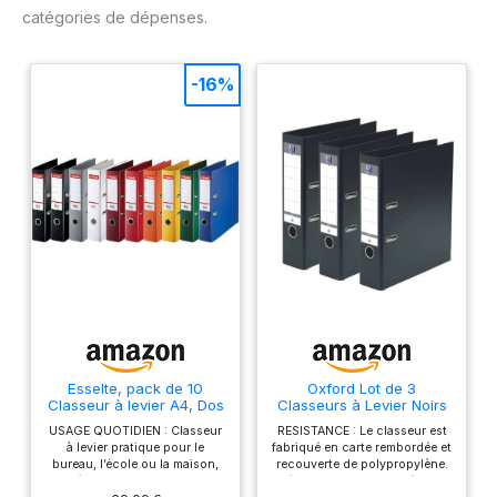
catégories de dépenses.
-16%
Esselte, pack de 10
Oxford Lot de 3
Classeur à levier A4, Dos
Classeurs à Levier Noirs
75 mm, 550 feuilles,
A4 XL 80mm 2 Anneaux
USAGE QUOTIDIEN : Classeur
RESISTANCE : Le classeur est
Assorti
Capacité 750 Feuilles
à levier pratique pour le
fabriqué en carte rembordée et
Couverture Polypro
bureau, l’école ou la maison,
recouverte de polypropylène.
idéal pour organiser vos
L'épaisseur et la rigidité de la