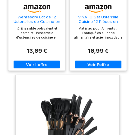
Wenrescry Lot de 12
VINATO Set Ustensile
Ustensiles de Cuisine en
Cuisine 12 Pièces en
Silicone - Résistants à la
Silicone Alimentaire,
🎨 Ensemble polyvalent et
Matériau pour Aliments：
Chaleur, Antiadhésifs,
Ustensiles de Cuisine
complet : l'ensemble
Fabriqué en silicone
Faciles à Nettoyer avec
sans BPA, Lavable au
d'ustensiles de cuisine en
alimentaire et acier inoxydable
Support de Rangement
Lave-Vaisselle, Noir
silicone wenrescry de 12
sans BPA. Ce set ustensile
Pratique
pièces offre une vaste gamme
cuisine convient au contact
13,69 €
16,99 €
d'ustensiles de cuisine de
alimentaire lors de la cuisson,
haute qualité, y compris des
du mélange ou de la friture.
cuillères, des spatules, des
Les ustensiles de cuisine
pinceaux et plus encore pour
silicone n'altèrent pas les
vous aider à effectuer
saveurs des aliments.
différentes tâches de cuisine.
Résistant à la Chaleur et aux
Cet ensemble est non
Rayures：Résiste jusqu'à
seulement pratique, mais aussi
210°C sans déformation. Les
un cadeau idéal pour Noël ou
bords arrondis réduisent les
d'autres occasions. 🔥
risques de rayures sur les
Matériau de haute qualité et
poêles (les parties en acier
résistant à la chaleur :
inoxydable ne conviennent
fabriqués en silicone de haute
pas aux températures
qualité, les ustensiles de
excessives). Surface robuste
cuisine sont résistants à la
pour lot ustensile cuisine
chaleur jusqu'à 230 °C,
quotidien (ustensiles cuisine).
durables et doux pour vos
Set Complet de 12 Pièces ：
ustensiles de cuisine. La
Contient : 1 spatule cuisine, 1
sélection de matériaux de
séparateur d'œufs, 1 pince à