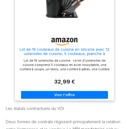
qualité alimentaire et
pâtes, 1 écumoire, 1 fouet, 1
respectueux de
pince à pain, 1 louche, 1
l'environnement rend cet
cuillère à soupe, 1 louche
ensemble sûr pour un usage
cuisine, 1 raclette, 1 pinceau +
quotidien. ✨ Design
seau de rangement.
ergonomique pour plus de
Optimisation d'Espace：
confort : chaque ustensile
Chaque pièce des ustensiles
dispose d'un design
de cuisine possède un trou de
ergonomique qui permet une
suspension à l'extrémité.
manipulation confortable et
Rangeable dans le seau inclus
une utilisation efficace. Les
avec ce set ustensile cuisine,
Lot de 19 couteaux de cuisine en silicone avec 12
poignées sont antidérapantes
solution pratique pour petites
ustensiles de cuisine, 5 couteaux, planche à
et offrent une expérience
cuisines. Nettoyage
découper et support, passe au lave-vaisselle
d'utilisation agréable. Facile à
Simplifié：Surface lisse
Lot de 19 ustensiles de cuisine : ce lot d'ustensiles de
nettoyer et passe au lave-
limitant l'adhérence des
cuisine comprend 5 couteaux en acier inoxydable, une
vaisselle : le matériau en
résidus. Lavable au lave-
cuillère à soupe, un tamis, une cuillère à pâtes, une cuillère
silicone est facile à nettoyer et
vaisselle ou à la main à l'eau
de cuisine, une cuillère à salade, une spatule pour frire, une
passe au lave-vaisselle, ce qui
chaude. Des ustensiles de
spatule pour égoutter, un racloir, un pinceau à huile, des
facilite l'entretien des
cuisine fonctionnels pour un
32,99 €
pinces en nylon, un fouet, des ciseaux, un plan de travail et
ustensiles. Après utilisation,
usage domestique régulier.
un support, un ensemble complet de cuisine qui répond
vous pouvez simplement
aux besoins quotidiens de la cuisine. Matériaux de haute
mettre les ustensiles dans le
qualité : les ustensiles de cuisine sont fabriqués en acier
lave-vaisselle ou les nettoyer à
inoxydable de haute qualité, avec des couteaux tranchants
la main. ️ Rangement Pratique
et durables, et les accessoires sont en silicone de qualité
& Gain de Place : l'ensemble
Les statuts contractuels du VDI
alimentaire, résistants aux hautes températures et
est livré avec un porte-
antiadhésifs. Supporte des températures allant jusqu'à 230
ustensiles pratique qui vous
°C, ne contient pas de substances nocives, n'est pas
permet de garder vos
Deux formes de contrats régissent principalement la relation
toxique et inodore, ce qui garantit la sécurité et la santé,
ustensiles de cuisine bien
assurant la sécurité alimentaire pour vous et votre famille.
rangés et à portée de main. Le