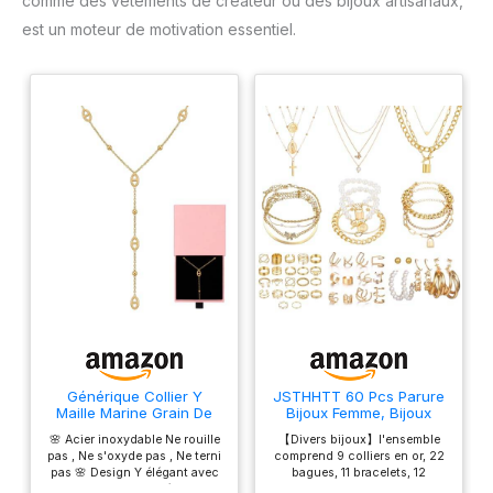
comme des vêtements de créateur ou des bijoux artisanaux,
est un moteur de motivation essentiel.
Générique Collier Y
JSTHHTT 60 Pcs Parure
Maille Marine Grain De
Bijoux Femme, Bijoux
Café Chaine d'Ancre -
Femme, Bracelet Femme,
🌸 Acier inoxydable Ne rouille
【Divers bijoux】l'ensemble
Acier Inoxydable -
Bagues, Collier Femme
pas , Ne s'oxyde pas , Ne terni
comprend 9 colliers en or, 22
Femme et Ado - Doré -
Or, Ear Cuff, Boucles
pas 🌸 Design Y élégant avec
bagues, 11 bracelets, 12
Argenté - Sautoir -
d'Oreilles Créoles, Lot de
maille marine Style féminin et
boucles d'oreilles, 6 paires de