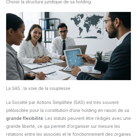
Choisir la structure juridique de sa holding
afin de profiter rapidement de son confort
chaise, vous pouvez relever
les accoudoirs et pousser la
chaise sous la table pour
gagner de la place. Facile à
Assembler: Cette chaise de
bureau est très facile à
installer, seulement 6 étapes,
et est livrée avec toutes les
pièces nécessaires et un
manuel d'utilisation détaillé,
une personne peut terminer
l'installation en seulement 15
minutes !
La SAS : la voie de la souplesse
La Société par Actions Simplifiée (SAS) est très souvent
plébiscitée pour la constitution d’une holding en raison de sa
grande flexibilité
. Les statuts peuvent être rédigés avec une
grande liberté, ce qui permet d’organiser sur mesure les
relations entre les associés et le fonctionnement des organes