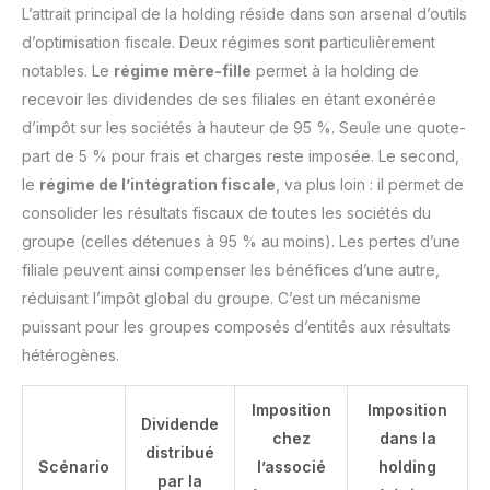
L’attrait principal de la holding réside dans son arsenal d’outils
un vidéoprojecteur), Port
audio 3.5mm (jack),
d’optimisation fiscale. Deux régimes sont particulièrement
Connecteur d’alimentation
dédié. 🎁 Design Mince et
notables. Le
régime mère-fille
permet à la holding de
Charnière Robust: Ce PC
portable au look moderne et
recevoir les dividendes de ses filiales en étant exonérée
épuré est agréable à l’œil. La
d’impôt sur les sociétés à hauteur de 95 %. Seule une quote-
charnière rotative à 180°
permet de coucher l’écran
part de 5 % pour frais et charges reste imposée. Le second,
pour un partage de contenu
optimal, idéal pour les
le
régime de l’intégration fiscale
, va plus loin : il permet de
réunions ou pour partager un
film sans avoir à bouger
consolider les résultats fiscaux de toutes les sociétés du
l’ordinateur. 💼 Un Excellent
groupe (celles détenues à 95 % au moins). Les pertes d’une
Rapport Qualité/Prix: À la
recherche d’un ordinateur
filiale peuvent ainsi compenser les bénéfices d’une autre,
portable bon marché mais
fiable ? Ce modèle est le
réduisant l’impôt global du groupe. C’est un mécanisme
meilleur allié des utilisateurs
occasionnels. Il combine 6 Go
puissant pour les groupes composés d’entités aux résultats
de RAM pour le multitâche
hétérogènes.
(ouvrir plusieurs onglets sans
ralentissement) et un
processeur efficient pour une
expérience fluide au
Imposition
Imposition
Dividende
quotidien, sans se ruiner.
chez
dans la
distribué
Scénario
l’associé
holding
par la