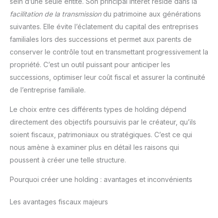
sein d’une seule entité. Son principal intérêt réside dans la
Prolongée Sans Surchauffe:
Ce PC portable pas cher est
facilitation de la transmission
du patrimoine aux générations
doté d’un système de
suivantes. Elle évite l’éclatement du capital des entreprises
refroidissement intelligent qui
régule la température. Fini la
familiales lors des successions et permet aux parents de
chaleur désagréable sur les
genoux ou le bruit des
conserver le contrôle tout en transmettant progressivement la
ventilateurs, même lors des
longues sessions de travail ou
propriété. C’est un outil puissant pour anticiper les
de visionnage de vidéos. 🎒
successions, optimiser leur coût fiscal et assurer la continuité
Ultra Portable et Léger : 1.2 kg
seulement: Avec un poids de
de l’entreprise familiale.
seulement 1.2 kg et une
épaisseur de 1.68 cm, glissez
cet ultrabook facilement dans
Le choix entre ces différents types de holding dépend
votre sac à dos ou votre sac à
directement des objectifs poursuivis par le créateur, qu’ils
main. Il est conçu pour les
déplacements fréquents,
soient fiscaux, patrimoniaux ou stratégiques. C’est ce qui
alliant robustesse et légèreté
pour un transport sans effort.
nous amène à examiner plus en détail les raisons qui
🔌 Connectique Complète
(Sans Adaptateur):
poussent à créer une telle structure.
Contrairement à beaucoup de
modèles récents, cet
Pourquoi créer une holding : avantages et inconvénients
ordinateur de 14 pouces garde
les ports indispensables. Il
dispose de: 2 ports USB 3.0
Les avantages fiscaux majeurs
Type-A (pour clé USB/souris),
Sortie mini-HDMI (pour
brancher un écran externe ou