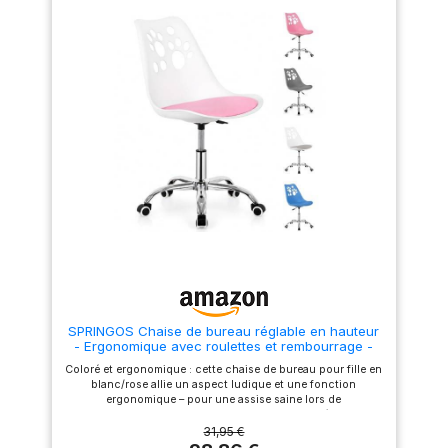
le coussin d’assise doté d’un
Conception Ergonomique
rembourrage en mousse de 8
Omnidirectionnelle: le chaise
cm d’épaisseur soulage vos
de bureau naspaluro utilise
hanches Dossier et appui-tête
une conception ergonomique
réglables : Activez la fonction
avancée, équipée d'un
bascule du dossier à l’aide du
support lombaire adaptable de
levier et profitez d’un moment
0 à 20 °, d'un dossier
de détente ; avec son appui-
inclinable de 90 à 120 °, d'un
tête réglable en hauteur et en
appui-tête réglable en hauteur
inclinaison, cette chaise
et en angle. La conception
s’adapte à la taille de
ergonomique multi-angle peut
l’utilisateur Accoudoirs bien
parfaitement s'adapter aux
pensés : Les accoudoirs
courbes de votre corps et
relevables à 90° permettent de
vous apporter un confort
glisser le fauteuil sous le
total. Si vous devez rester
bureau ; le rembourrage doux
assis longtemps au travail, le
offre un soutien optimal à vos
chaise ergonomique
bras Montage facile : Grâce
naspaluro est le bon choix
aux instructions claires et aux
pour vous ! Pas seulement
pièces numérotées, une seule
pour le bureau à domicile : la
personne suffit pour monter
hauteur de la chaise de
cette chaise ergonomique en
bureau et l'appui-tête sont
SPRINGOS Chaise de bureau réglable en hauteur
seulement 15 à 30 minutes,
réglables, vous pouvez vous
- Ergonomique avec roulettes et rembourrage -
afin de profiter rapidement de
adapter à votre taille, choisir la
Idéale pour l'apprentissage et les loisirs - Blanc et
son confort
position assise la plus
Coloré et ergonomique : cette chaise de bureau pour fille en
rose Pour enfants dès 6 ans
confortable et vous
blanc/rose allie un aspect ludique et une fonction
concentrer sur votre travail.
ergonomique – pour une assise saine lors de
Que vous l'utilisiez pour le
l'apprentissage, de la peinture ou des devoirs. Réglable de
bureau, l'étude ou le jeu, que
manière flexible : hauteur d'assise réglable (42 à 52 cm)
31,95 €
vous soyez ingénieur, maître
avec rotation à 360 ° - S'adapte parfaitement à toutes les