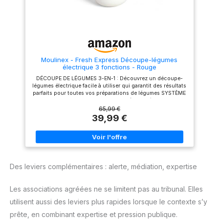
chaleur sur les plaques pour
tremper ENCORE PLUS D'IDÉES
des garnitures parfaitement
: Laissez-vous inspirer par les
fondues et grillées. Les
nombreuses recettes Philips
plaques à sceller conservent
HomeID élaborées par nos
les ingrédients à l’intérieur
chefs experts et des millions
CONCEPTION CONVIVIALE:Cet
d'utilisateurs.
appareil toaster & gaufrier est
doté d'un système de
Moulinex - Fresh Express Découpe-légumes
rangement du câble intégré
électrique 3 fonctions - Rouge
facile à utiliser, permettant de
conserver un plan de travail
DÉCOUPE DE LÉGUMES 3-EN-1 : Découvrez un découpe-
bien rangé. Le rangement
légumes électrique facile à utiliser qui garantit des résultats
vertical compact permet de
parfaits pour toutes vos préparations de légumes SYSTÈME
gagner de la place dans la
DE CODES DE COULEUR : Trancher, râper et émincer sans
cuisine
effort grâce à un système simple de cônes de couleur
65,99 €
FONCTIONS PRATIQUES : la large goulotte facilite l'insertion
39,99 €
des légumes, le système de service direct permet d'obtenir
des résultats directement dans le bol et les cônes
s'enlèvent facilement UN RANGEMENT SANS EFFORT :
Système de rangement des cônes et enroulement du cordon
permettant de gagner de la place REPARABILITE 15 ANS AU
JUSTE PRIX : engagement de réparabilité 15 ans au juste prix
Des leviers complémentaires : alerte, médiation, expertise
grâce à notre réseau de 6200 réparateurs dans le monde,
pour contribuer à la protection de l’environnement et à la
réduction des déchets
Les associations agréées ne se limitent pas au tribunal. Elles
utilisent aussi des leviers plus rapides lorsque le contexte s’y
prête, en combinant expertise et pression publique.