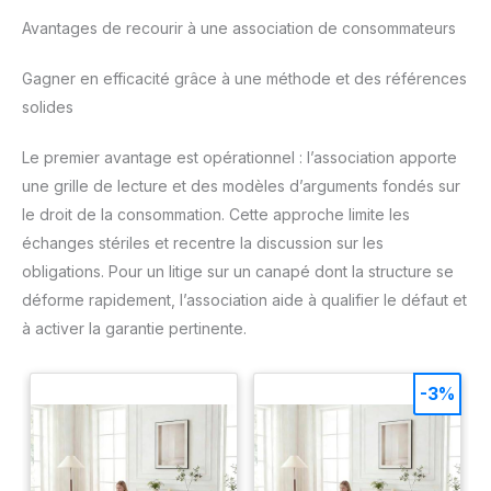
Maximum load capacity of 100 KG.It is lightweight and very
schnell und zuverlässig zur
easy to move, making it ideal for moving house. This is a
Avantages de recourir à une association de consommateurs
Verfügung.
good choice.
Gagner en efficacité grâce à une méthode et des références
solides
Le premier avantage est opérationnel : l’association apporte
une grille de lecture et des modèles d’arguments fondés sur
le droit de la consommation. Cette approche limite les
échanges stériles et recentre la discussion sur les
obligations. Pour un litige sur un canapé dont la structure se
déforme rapidement, l’association aide à qualifier le défaut et
à activer la garantie pertinente.
-3%