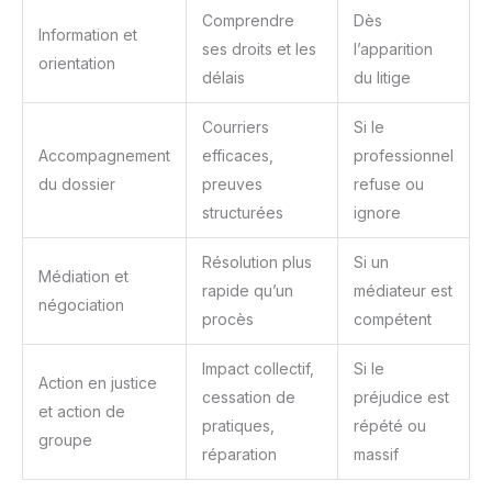
pour qu'il reprenne sa forme
facile et sans effort : Conçu
Comprendre
Dès
initiale. Pendant ce temps,
pour un confort optimal, ce
Information et
tapotez délicatement chaque
canapé est livré compressé
ses droits et les
l’apparition
partie pour améliorer son
directement chez vous. Son
orientation
élasticité et son éclat. Vous
montage ne nécessite
délais
du litige
profiterez alors d'un confort
généralement aucun outil ni
absolu ! Attention : Ce canapé
instructions complexes : il
d'angle nuage est livré en
vous suffit de le déballer, de le
Courriers
Si le
deux colis séparés qui
dérouler et de le laisser
Accompagnement
efficaces,
professionnel
peuvent arriver à des dates
reprendre sa forme initiale
différentes.
naturellement, un processus
du dossier
preuves
refuse ou
qui peut prendre entre 24 et
72 heures. Cette approche
structurées
ignore
vise à faire gagner du temps et
des efforts, ce qui en fait une
solution d'ameublement
Résolution plus
Si un
simple, idéale pour les
Médiation et
personnes ayant un mode de
rapide qu’un
médiateur est
vie actif.
négociation
procès
compétent
Impact collectif,
Si le
Action en justice
cessation de
préjudice est
et action de
pratiques,
répété ou
groupe
réparation
massif