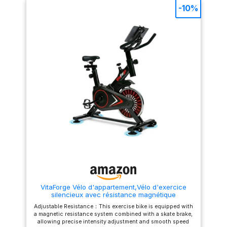
mühelos an, sodass Sie sich
sur votre parcours fitness
-10%
ohne Unterbrechungen auf
sans interruptions. [Design
Ihre Fitnessreise konzentrieren
ergonomique et réglable] : Ce
können.
Velo d Appartement pliable
[Benutzerfreundliches,
dispose d’un siège réglable en
verstellbares Design]: Dieses
4 niveaux, adapté aux
faltbare Heimtrainer-Fahrrad
utilisateurs de différentes
verfügt über eine 4-stufige
tailles. Il assure une position
Sitzhöhenverstellung,
assise ergonomique et réduit
passend für Benutzer
la pression sur les genoux.
unterschiedlicher
Deux positions d’entraînement
Körpergrößen. Es sorgt für
offrent des intensités
eine ergonomische
différentes. Grâce à son
Sitzposition und reduziert die
design pliable, il est peu
Belastung der Knie. Zwei
encombrant et idéal pour les
Trainingspositionen bieten
petits espaces. [Écran LCD
unterschiedliche
interactif] : Suivez vos progrès
Trainingsintensitäten. Dank
grâce à l’écran LCD du Vélos
des klappbaren Designs ist es
de Fitness Magnétique Pliable
platzsparend und ideal für
MERACH. L’affichage
kleine Haushalte geeignet.
électronique montre des
[Interaktiver LCD-Monitor]:
indicateurs importants tels
Behalten Sie Ihren Fortschritt
que le temps, la distance, la
mit dem LCD-Monitor des
vitesse et les calories. Avec le
VitaForge Vélo d'appartement,Vélo d'exercice
MERACH Heimtrainer Fahrrad
support intégré pour
silencieux avec résistance magnétique
Klappbar im Auge. Das
téléphone, vous pouvez
réglable,Vélo fixe à domicile avec réglage de
elektronische Display zeigt
diffuser vos vidéos de fitness
Adjustable Resistance：This exercise bike is equipped with
hauteur,Entraînement cardio compact
wichtige Metriken wie Zeit,
préférées ou accéder à des
a magnetic resistance system combined with a skate brake,
(Noir/Rouge)
Distanz, Geschwindigkeit,
conseils d’entraînement
allowing precise intensity adjustment and smooth speed
Kalorien an. Mit der
supplémentaires. Le vélo