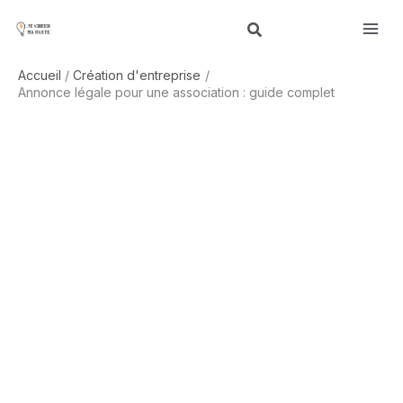
Aller
R
au
e
contenu
c
Accueil
Création d'entreprise
h
Annonce légale pour une association : guide complet
e
r
c
h
e
r