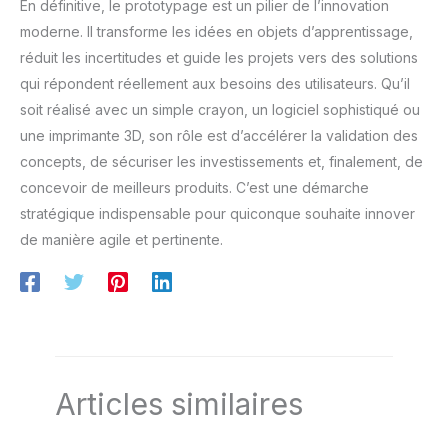
En définitive, le prototypage est un pilier de l’innovation
secondes. Fonctionnalités pratiques. La buse à dégagement
rapide et la plaque d'acier flexible PEI facilitent l'entretien et
moderne. Il transforme les idées en objets d’apprentissage,
le retrait des impressions. Les fonctions de rappel
d'épuisement du filament et de récupération en cas de
réduit les incertitudes et guide les projets vers des solutions
panne de courant garantissent une impression
ininterrompue. Plus de possibilités. Changez de mode
qui répondent réellement aux besoins des utilisateurs. Qu’il
d'impression avec différents types/taille de buse
soit réalisé avec un simple crayon, un logiciel sophistiqué ou
(0,25/0,4/0,6/0,8 mm) pour inspirer votre originalité.
Personnalisez le boîtier de votre AD5M et profitez du plaisir
une imprimante 3D, son rôle est d’accélérer la validation des
de l'impression 3D.
concepts, de sécuriser les investissements et, finalement, de
concevoir de meilleurs produits. C’est une démarche
stratégique indispensable pour quiconque souhaite innover
de manière agile et pertinente.
Articles similaires