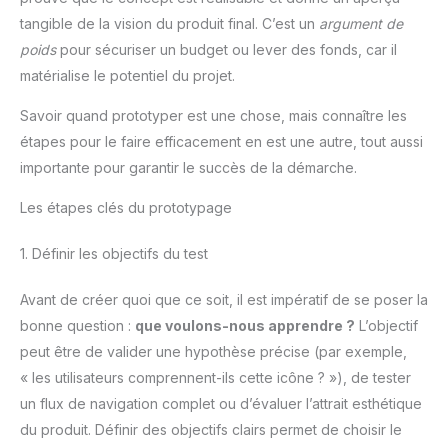
Assembler: Cette chaise de
bureau est très facile à
tangible de la vision du produit final. C’est un
argument de
installer, seulement 6 étapes,
poids
pour sécuriser un budget ou lever des fonds, car il
et est livrée avec toutes les
pièces nécessaires et un
matérialise le potentiel du projet.
manuel d'utilisation détaillé,
une personne peut terminer
l'installation en seulement 15
Savoir quand prototyper est une chose, mais connaître les
minutes !
étapes pour le faire efficacement en est une autre, tout aussi
importante pour garantir le succès de la démarche.
Les étapes clés du prototypage
1. Définir les objectifs du test
Avant de créer quoi que ce soit, il est impératif de se poser la
bonne question :
que voulons-nous apprendre ?
L’objectif
peut être de valider une hypothèse précise (par exemple,
« les utilisateurs comprennent-ils cette icône ? »), de tester
un flux de navigation complet ou d’évaluer l’attrait esthétique
du produit. Définir des objectifs clairs permet de choisir le