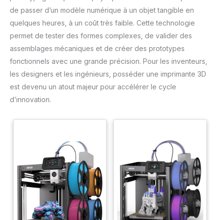
garantissent sécurité et
suite. Taux de rapport de 266
de passer d’un modèle numérique à un objet tangible en
qualité. Bénéficiez d’une
PPS + résolution de 5080 LPI
garantie d’un an et du meilleur
+ hauteur de lecture du stylo
quelques heures, à un coût très faible. Cette technologie
service client possible. Vous
de 10 mm + zone active de 16,5
pouvez nous contacter pour
x 10,2 cm : cette taille est plus
permet de tester des formes complexes, de valider des
toute question que vous
portable et légère, facile à
pourriez avoir.
transporter dans le sac
assemblages mécaniques et de créer des prototypes
d'ordinateur portable au
fonctionnels avec une grande précision. Pour les inventeurs,
travail, à l'école et en voyage.
Mais il est également assez
les designers et les ingénieurs, posséder une imprimante 3D
grand pour la peinture
numérique, l'écriture
est devenu un atout majeur pour accélérer le cycle
manuscrite, les jeux et la
conception d'animation, etc.
d’innovation.
Design humanisé : 4 pieds en
caoutchouc sont créés pour
garantir la stabilité de la
tablette contre les pantoufles.
【Support gaucher et
droitier】-- Réglez le pivot de
180 degrés à l'intérieur du
pilote GAOMON pour régler le
mode main gauche.