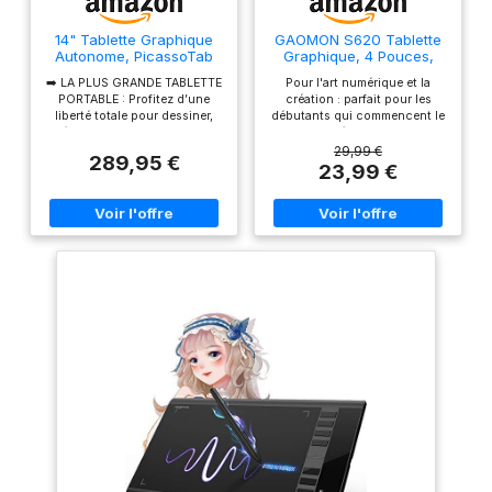
14" Tablette Graphique
GAOMON S620 Tablette
Autonome, PicassoTab
Graphique, 4 Pouces,
X14, Portable, sans
8192 Niveaux, Stylet sans
➡️ LA PLUS GRANDE TABLETTE
Pour l'art numérique et la
Ordinateur
Pile
PORTABLE : Profitez d’une
création : parfait pour les
liberté totale pour dessiner,
débutants qui commencent le
créer et apprendre sur la plus
dessin numérique, l'esquisse,
grande PicassoTab portable
le design graphique, les
29,99 €
289,95 €
jamais conçue. La X14 offre
œuvres d'art 3D, l'animation,
23,99 €
une surface de travail
etc. Répond également à
spacieuse et de qualité
l'utilisation de base des
supérieure, tout en restant
professionnels qui ont besoin
légère et facile à transporter :
d'une fonction portable, en
aucun ordinateur n’est
particulier pendant les
nécessaire. Elle est livrée avec
voyages. 【Pour annoter et
5 applications préinstallées
signer】-- Vous pouvez signer
pour le dessin, la peinture,
et écrire en Excel, Word, PDF,
l’animation, les tutoriels et les
ppt, etc. 【Pour les réunions
guides. ➡️ 6 BONUS INCLUS
en ligne et les cours en
(valeur de 100 $) : 4
ligne】Il fonctionne avec la
accessoires bonus sont
plupart des programmes de
inclus (étui de protection haut
réunion en ligne, tels que
de gamme, gant de dessin,
Zoom, etc. Pour Osu. Jeu :
adaptateur secteur universel
c'est une grande aide pour
et protection d’écran
jouer à des jeux de rythme
préinstallée) ainsi que 2 mises
comme Osu Stylo passif : le
à niveau d’applications (mise à
stylo sans batterie élimine les
niveau PRO à vie pour
inconvénients liés à la charge