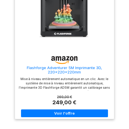
d'impression 3D】：With
parfaitement nivelé,
Flash Maker and Orca-
garantissant des impressions
Flashforge, you can manage
fluides sans ajustement
hundreds of printers remotely,
manuel. Busse Haute
monitor theirstatus in real
Température (300°C) &
time, and enjoy freedom in
Compatible Multi-Matériaux -
managing filament colors and
Prend en charge une large
types. It's your one-stop
gamme de filaments (PLA, ABS,
solutionfor effortless,
PETG, TPU) pour des
efficient, unattended multi-
applications variées, du
color printing. Volume de
prototypage à la fabrication
construction：
de pièces fonctionnelles.
220*220*220mm
Grande Zone d'Impression
(220x220x220 mm) &
Conception Stable - Structure
Flashforge Adventurer 5M Imprimante 3D,
rigide en alliage d'aluminium
220x220x220mm
et volume d'impression
généreux pour des projets de
Mise à niveau entièrement automatique en un clic. Avec le
taille moyenne à grande avec
système de mise à niveau entièrement automatique,
une excellente stabilité.
l'imprimante 3D Flashforge AD5M garantit un calibrage sans
tracas pour une impression précise et fiable à chaque fois.
Structure de base XY robuste. Équipée d'une structure Core
269,00 €
XY robuste et d'une conception de compensation des
249,00 €
vibrations, l'imprimante 3D AD5M garantit stabilité et
durabilité, fournissant des impressions constantes de haute
qualité. Efficacité. Impression : Vitesse maximale 600 mm/s,
Accélération maximale 20 000 mm/s². Moins de temps
d'attente : Buse avec un débit de 32 mm³/s, puissance de
chauffe de 50 W, montée en température de 200°C en 35