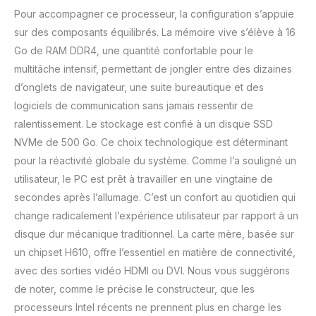
cas de défaut, nous
Pour accompagner ce processeur, la configuration s’appuie
récupérons gratuitement
sur des composants équilibrés. La mémoire vive s’élève à 16
l'appareil chez vous et le
Go de RAM DDR4, une quantité confortable pour le
renvoyons également
gratuitement. Cela
multitâche intensif, permettant de jongler entre des dizaines
signifie qu'une garantie
d’onglets de navigateur, une suite bureautique et des
éventuelle pour vous en
logiciels de communication sans jamais ressentir de
tant que client Memory
ralentissement. Le stockage est confié à un disque SSD
PC est totalement sans
stress et gratuite.
NVMe de 500 Go. Ce choix technologique est déterminant
pour la réactivité globale du système. Comme l’a souligné un
utilisateur, le PC est prêt à travailler en une vingtaine de
secondes après l’allumage. C’est un confort au quotidien qui
change radicalement l’expérience utilisateur par rapport à un
disque dur mécanique traditionnel. La carte mère, basée sur
un chipset H610, offre l’essentiel en matière de connectivité,
avec des sorties vidéo HDMI ou DVI. Nous vous suggérons
de noter, comme le précise le constructeur, que les
processeurs Intel récents ne prennent plus en charge les