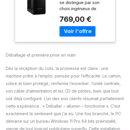
se distingue par son
SSD 512 Go,
choix ingénieux de
Graveur DVD,
produits qui convainc
Windows 11 Pro 64
769,00 €
encore et encore et
bits
remporte divers tests de
qualité. L'interaction des
composants est
constamment testée et
documentée dans notre
Déballage et première prise en main
atelier spécialisé. La
satisfaction de nos
Dès la réception du colis, la promesse est claire : une
clients est notre
maximum et notre
machine prête à l’emploi, pensée pour l’efficacité. Le carton,
ambition que nous nous
sobre et bien protégé, renferme l’essentiel : l’unité centrale,
fixons sans cesse. Nous
son câble d’alimentation et les CD de pilotes, bien que tout
ne laissons pas nos
soit déjà configuré. L’un des avis clients résumait parfaitement
clients sous la pluie
cette expérience : « Déballer – allumer – fonctionne ». C’est
surtout après l'achat et
sommes toujours là pour
exactement le sentiment que j’ai eu. Une fois branché, le PC
vous. Essayez-nous.
démarre sur un bureau Windows 11 Pro 64 bits préinstallé,
Allumez et commencez
vierge de tout logiciel publicitaire superflu. Cette installation