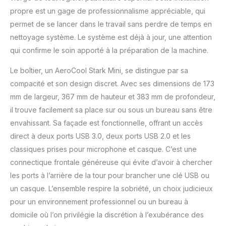
immédiatement avec
propre est un gage de professionnalisme appréciable, qui
tout. ! Ce système
Memory PC convainc par
permet de se lancer dans le travail sans perdre de temps en
ses composants de
nettoyage système. Le système est déjà à jour, une attention
marque fiables et
qui confirme le soin apporté à la préparation de la machine.
performants. Le Memory
PC avec pleine
Le boîtier, un AeroCool Stark Mini, se distingue par sa
puissance SixCore vous
compacité et son design discret. Avec ses dimensions de 173
fournit toutes les
vitesses nécessaires au
mm de largeur, 367 mm de hauteur et 383 mm de profondeur,
bureau ou à la maison.
il trouve facilement sa place sur ou sous un bureau sans être
Les ports les plus
envahissant. Sa façade est fonctionnelle, offrant un accès
récents tels que SATA3
direct à deux ports USB 3.0, deux ports USB 2.0 et les
et USB 3.0 mais aussi
classiques prises pour microphone et casque. C’est une
Gigabit LAN ne laissent
rien à désirer. Il s'agit
connectique frontale généreuse qui évite d’avoir à chercher
d'un outil polyvalent
les ports à l’arrière de la tour pour brancher une clé USB ou
complet avec toutes les
un casque. L’ensemble respire la sobriété, un choix judicieux
compétences dont vous
pour un environnement professionnel ou un bureau à
avez besoin. N'hésitez
pas à le défier De plus, la
domicile où l’on privilégie la discrétion à l’exubérance des
carte mère de marque