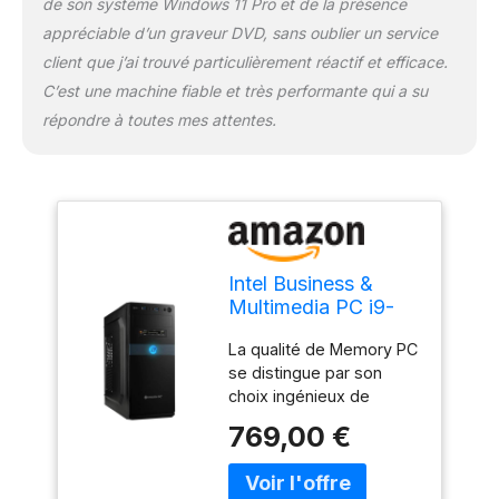
de son système Windows 11 Pro et de la présence
compétences dont vous
appréciable d’un graveur DVD, sans oublier un service
avez besoin. N'hésitez
client que j’ai trouvé particulièrement réactif et efficace.
pas à le défier De plus, la
carte mère de marque
C’est une machine fiable et très performante qui a su
dispose d'un
répondre à toutes mes attentes.
emplacement SSD M.2
orienté vers l'avenir. Ici,
vous pouvez intégrer
des SSD jusqu'à présent
10 fois plus rapides que
les SSD classiques et
jusqu'à environ 20 fois
Intel Business &
plus rapide que les
Multimedia PC i9-
disques durs
11900KF 8X 3,5
traditionnels. Optez pour
La qualité de Memory PC
GHz, DDR4 16 Go,
la dernière génération de
se distingue par son
SSD 512 Go,
processeurs. établit de
choix ingénieux de
Graveur DVD,
nouvelles normes en
produits qui convainc
Windows 11 Pro 64
769,00 €
matière de
encore et encore et
bits
performances du
remporte divers tests de
processeur et de
qualité. L'interaction des