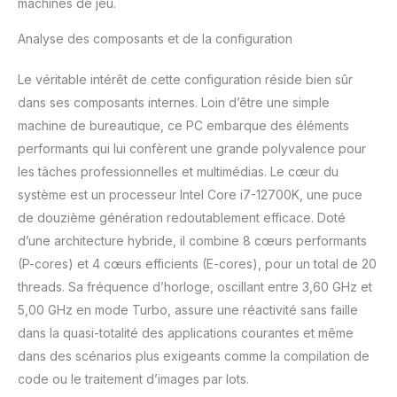
machines de jeu.
dispose d'un
emplacement SSD M.2
Analyse des composants et de la configuration
orienté vers l'avenir. Ici,
vous pouvez intégrer
Le véritable intérêt de cette configuration réside bien sûr
des SSD jusqu'à présent
dans ses composants internes. Loin d’être une simple
10 fois plus rapides que
machine de bureautique, ce PC embarque des éléments
les SSD classiques et
jusqu'à environ 20 fois
performants qui lui confèrent une grande polyvalence pour
plus rapide que les
les tâches professionnelles et multimédias. Le cœur du
disques durs
système est un processeur Intel Core i7-12700K, une puce
traditionnels. Optez pour
de douzième génération redoutablement efficace. Doté
la dernière génération de
processeurs. établit de
d’une architecture hybride, il combine 8 cœurs performants
nouvelles normes en
(P-cores) et 4 cœurs efficients (E-cores), pour un total de 20
matière de
threads. Sa fréquence d’horloge, oscillant entre 3,60 GHz et
performances du
5,00 GHz en mode Turbo, assure une réactivité sans faille
processeur et de
performances graphi
dans la quasi-totalité des applications courantes et même
Nous vous offrons une
dans des scénarios plus exigeants comme la compilation de
garantie d'enlèvement et
code ou le traitement d’images par lots.
de retour de 24 mois. En