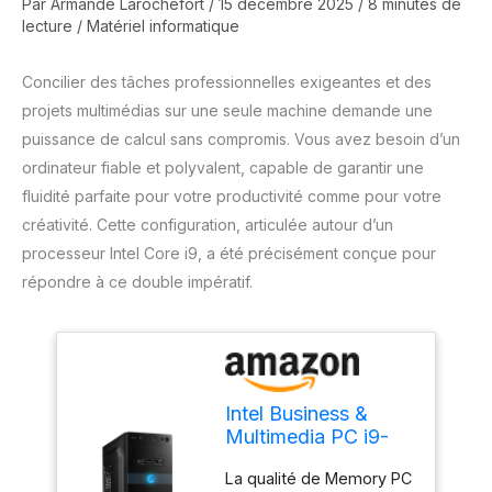
Par
Armande Larochefort
/
15 décembre 2025
/
8 minutes de
lecture
/
Matériel informatique
Concilier des tâches professionnelles exigeantes et des
projets multimédias sur une seule machine demande une
puissance de calcul sans compromis. Vous avez besoin d’un
ordinateur fiable et polyvalent, capable de garantir une
fluidité parfaite pour votre productivité comme pour votre
créativité. Cette configuration, articulée autour d’un
processeur Intel Core i9, a été précisément conçue pour
répondre à ce double impératif.
Intel Business &
Multimedia PC i9-
11900KF 8X 3,5
La qualité de Memory PC
GHz, DDR4 16 Go,