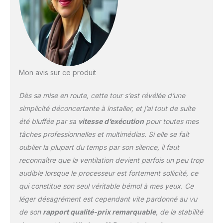
surtout après l'achat et
sommes toujours là pour
vous. Essayez-nous.
Allumez et commencez
immédiatement avec
tout. ! Ce système
Memory PC convainc par
Mon avis sur ce produit
ses composants de
marque fiables et
Dès sa mise en route, cette tour s’est révélée d’une
performants. Le Memory
PC avec pleine
simplicité déconcertante à installer, et j’ai tout de suite
puissance SixCore vous
été bluffée par sa
vitesse d’exécution
pour toutes mes
fournit toutes les
tâches professionnelles et multimédias. Si elle se fait
vitesses nécessaires au
oublier la plupart du temps par son silence, il faut
bureau ou à la maison.
Les ports les plus
reconnaître que la ventilation devient parfois un peu trop
récents tels que SATA3
audible lorsque le processeur est fortement sollicité, ce
et USB 3.0 mais aussi
qui constitue son seul véritable bémol à mes yeux. Ce
Gigabit LAN ne laissent
léger désagrément est cependant vite pardonné au vu
rien à désirer. Il s'agit
d'un outil polyvalent
de son
rapport qualité-prix remarquable
, de la stabilité
complet avec toutes les