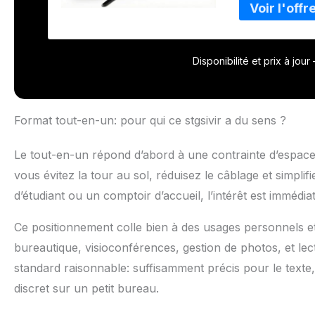
d'un écran de 2
pour travailler,
excellente fidé
exceptionnelle. 
Disponibilité et prix à jou
équipé des tech
sans fil sans ef
commodité sans f
appareils, tout
Format tout-en-un: pour qui ce stgsivir a du sens ?
Système d'exploi
Windows 11 Pro 
Le tout-en-un répond d’abord à une contrainte d’espace. 
stable et sécuri
avec des exige
vous évitez la tour au sol, réduisez le câblage et simpli
tout-en-un simp
d’étudiant ou un comptoir d’accueil, l’intérêt est immédia
bureau. Sans câ
refroidissement
Ce positionnement colle bien à des usages personnels et 
bureautique, visioconférences, gestion de photos, et lec
standard raisonnable: suffisamment précis pour le texte,
discret sur un petit bureau.