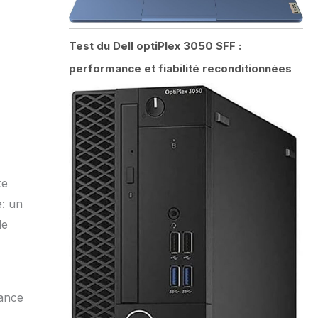
Test du Dell optiPlex 3050 SFF :
performance et fiabilité reconditionnées
xe
e: un
le
lance