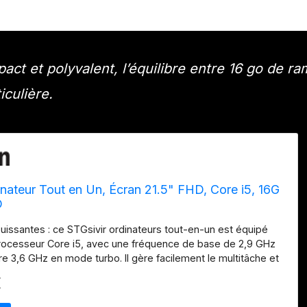
ct et polyvalent, l’équilibre entre 16 go de ra
iculière.
inateur Tout en Un, Écran 21.5" FHD, Core i5, 16G
D
issantes : ce STGsivir ordinateurs tout-en-un est équipé
rocesseur Core i5, avec une fréquence de base de 2,9 GHz
re 3,6 GHz en mode turbo. Il gère facilement le multitâche et
igeants. Avec 16 Go de RAM et un SSD de 1 To, il offre un
€
de des programmes et un chargement fluide, pour une
sateur optimale. Écran de qualité : ce pc tout en un est équipé