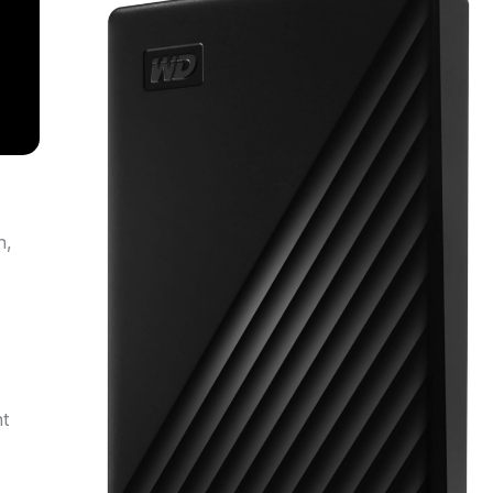
n,
nt