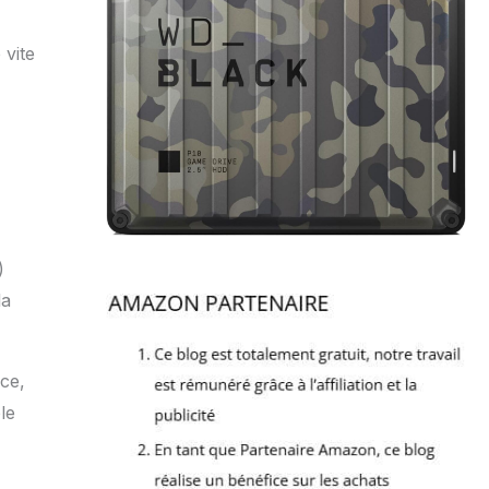
 vite
)
la
ce,
le