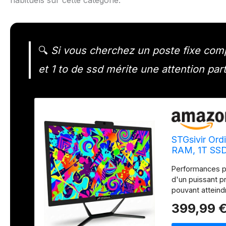
habituels sur cette catégorie.
🔍
Si vous cherchez un poste fixe compa
et 1 to de ssd mérite une attention part
STGsivir Ord
RAM, 1T SS
Performances pu
d'un puissant p
pouvant atteind
les logiciels ex
399,99 
démarrage rapi
expérience utili