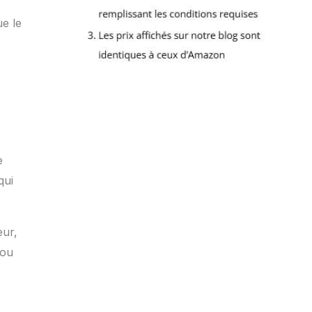
ue le
e
qui
eur,
 ou