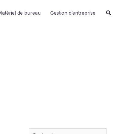
R
atériel de bureau
Gestion d’entreprise
e
c
h
e
r
c
h
e
r