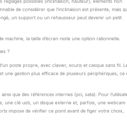
 réglages possibles (inclinaison, hauteur), éléments non
isonnable de considérer que l’inclinaison est présente, mais q
longé, un support ou un rehausseur peut devenir un petit
machine, la taille d’écran reste une option rationnelle.
ues ?
’un poste propre, avec clavier, souris et casque sans fil. L
et une gestion plus efficace de plusieurs périphériques, ce 
insi que des références internes (pci, sata). Pour l’utilisat
nte, une clé usb, un disque externe et, parfois, une webcam
rts impose de vérifier ce point avant de figer votre choix,