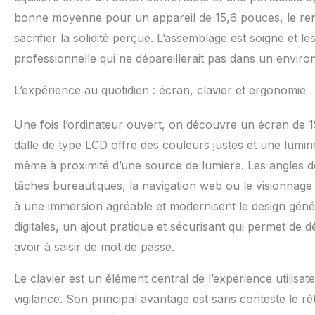
considérablement 
bonne moyenne pour un appareil de 15,6 pouces, le rend
pouces】L'écran d
sacrifier la solidité perçue. L’assemblage est soigné et 
rapport d'aspect 
extraordinaire et
professionnelle qui ne dépareillerait pas dans un envi
d'images vives et
et lumineuses, de
L’expérience au quotidien : écran, clavier et ergonomie
expérience visuell
utiliser même da
Une fois l’ordinateur ouvert, on découvre un écran de 1
travailler effica
dalle de type LCD offre des couleurs justes et une lumino
être limité par l
portable adopte u
même à proximité d’une source de lumière. Les angles de v
d'environ 19 mm, o
tâches bureautiques, la navigation web ou le visionnage
d'une variété d'in
interfaces USB 3.0
à une immersion agréable et modernisent le design génér
interface DC et 1 
digitales, un ajout pratique et sécurisant qui permet de 
également équipé 
avoir à saisir de mot de passe.
V/5000 mA) et d'
indépendante de 
Le clavier est un élément central de l’expérience utilisa
compte de la duré
Win11 est livré av
vigilance. Son principal avantage est sans conteste le r
des questions ou 