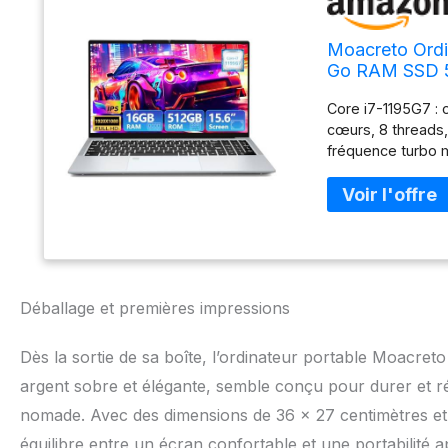
Moacreto Ordi
Go RAM SSD 51
Portables ave
Core i7-1195G7 : 
Laptop
cœurs, 8 threads,
fréquence turbo m
11e génération. Do
d'utilisation flui
complexes et logi
d'étude et de dive
travail de bureau 
modélisation 3D,
Cet ordinateur po
Déballage et premières impressions
démarrer rapideme
capacité de 512 
Dès la sortie de sa boîte, l’ordinateur portable Moacret
jusqu'à 2 To d'ex
prend en charge l
argent sobre et élégante, semble conçu pour durer et rés
d'espace de mise
nomade. Avec des dimensions de 36 x 27 centimètres et 
stockage insuffisa
équilibre entre un écran confortable et une portabilité a
mot de passe, il s