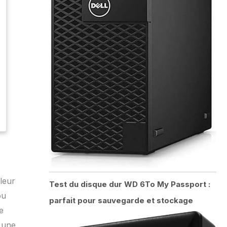
leur
Test du disque dur WD 6To My Passport :
ou
parfait pour sauvegarde et stockage
e
s une