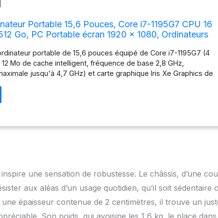
nateur Portable 15,6 Pouces, Core i7-1195G7 CPU 16
2 Go, PC Portable écran 1920 x 1080, Ordinateurs
c Type-C, USB 3.0, HDMI, Bluetooth 5.0 et Wi-FI
ordinateur portable de 15,6 pouces équipé de Core i7-1195G7 (4
 12 Mo de cache intelligent, fréquence de base 2,8 GHz,
aximale jusqu'à 4,7 GHz) et carte graphique Iris Xe Graphics de
té du système d'exploitation Win11, il offre une expérience
de, efficace et sûre et peut gérer facilement diverses activités
ciels de grande taille pour répondre à vos besoins de travail,
rtissement. Cet ordinateur portable sera le choix idéal pour le
quotidien, ainsi que pour les jeux tels que PS, AI, édition vidéo,
 etc. 【Ordinateur portable de 16 Go de RAM + 512 Go de SSD】
rtable est équipé de 16 Go de mémoire à haute vitesse, qui peut
nt les applications et gérer facilement le multitâche. La grande
Go peut répondre à vos besoins quotidiens et prend en charge
o inspire une sensation de robustesse. Le châssis, d’une cou
tension de l'espace de stockage. L'interface M.2 (2280) * 2
e protocole NVMe, vous offrant plus d'options de stockage et
ister aux aléas d’un usage quotidien, qu’il soit sédentaire 
 à niveau, vous n'avez donc pas à vous soucier de l'espace de
une épaisseur contenue de 2 centimètres, il trouve un just
nt. Déverrouillage par empreinte digitale, pas besoin d'insérer un
ppréciable. Son poids, qui avoisine les 1,6 kg, le place dan
uffit de placer votre doigt sur le capteur, ce qui améliore