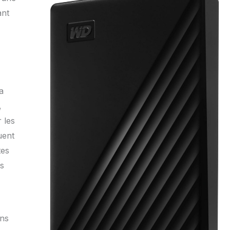
ant
a
,
 les
uent
tes
ns
ons