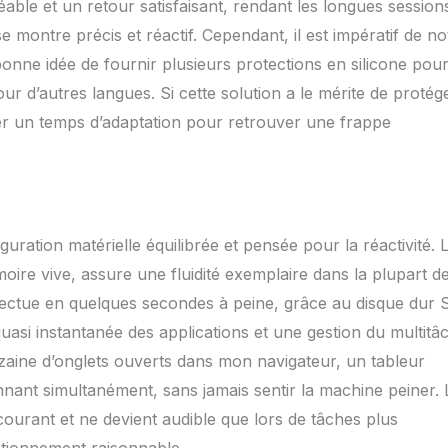
éable et un retour satisfaisant, rendant les longues session
avier est un clavier QWERTY standard et un film de protection pour
rançais/espagnol/italien. Vous pouvez sélectionner la langue et le
se montre précis et réactif. Cependant, il est impératif de no
 du clavier souhaités lorsque vous accédez à l'interface.)
onne idée de fournir plusieurs protections en silicone pou
ur d’autres langues. Si cette solution a le mérite de protége
siter un temps d’adaptation pour retrouver une frappe
ration matérielle équilibrée et pensée pour la réactivité. 
ire vive, assure une fluidité exemplaire dans la plupart d
ffectue en quelques secondes à peine, grâce au disque dur
quasi instantanée des applications et une gestion du multitâ
izaine d’onglets ouverts dans mon navigateur, un tableur
nnant simultanément, sans jamais sentir la machine peiner. 
ourant et ne devient audible que lors de tâches plus