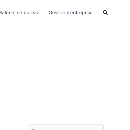
R
atériel de bureau
Gestion d’entreprise
e
c
h
e
r
c
h
e
r