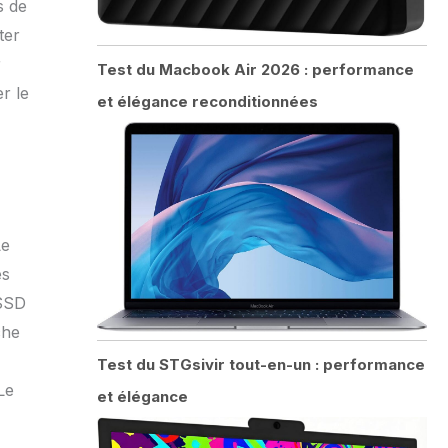
s de
ter
r
Test du Macbook Air 2026 : performance
r le
et élégance reconditionnées
Le
es
 SSD
che
Test du STGsivir tout-en-un : performance
Le
et élégance