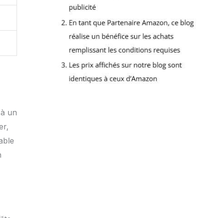
 à un
er,
able
h