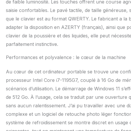
de faible luminosité. Les touches offrent une course agr
contacter. (Le cl
clavier allemand/f
saisie confortables. Le pavé tactile, de taille généreuse, 
film de protection
que le clavier est au format QWERTY. Le fabricant a la b
adapter la disposition en AZERTY (français), ainsi que po
clavier de la poussière et des liquides, elle peut néces
parfaitement instinctive.
Performances et polyvalence : le cœur de la machine
Au cœur de cet ordinateur portable se trouve une configu
processeur Intel Core i7-1195G7, couplé à 16 Go de mémo
scénarios d’utilisation. Le démarrage de Windows 11 s’e
de 512 Go. À l’usage, cela se traduit par une ouverture 
sans aucun ralentissement. J’ai pu travailler avec une d
complexe et un logiciel de retouche photo léger fonctio
système de refroidissement se montre discret en usage c