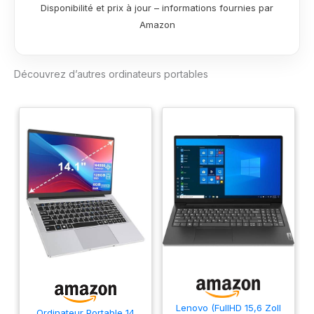
Disponibilité et prix à jour – informations fournies par
AZERTY - Gris Type
HDMI 1080P
Amazon
de produit :
Souris sans Fil &
ORDINATEUR
AZERTY
PERSONNEL Brand:
Membrane-Gray
NOTODD
Découvrez d’autres ordinateurs portables
Lenovo (FullHD 15,6 Zoll
Ordinateur Portable 14