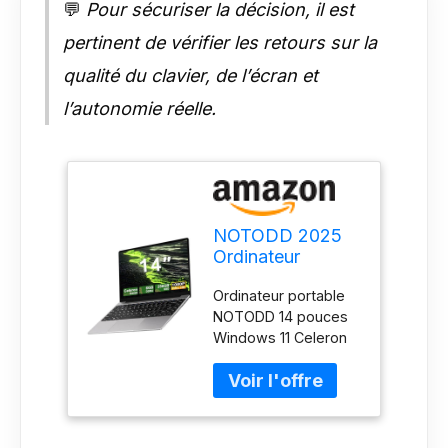
💬
Pour sécuriser la décision, il est
pertinent de vérifier les retours sur la
qualité du clavier, de l’écran et
l’autonomie réelle.
NOTODD 2025
Ordinateur
Portable 14
Ordinateur portable
Pouces Win11 Pro
NOTODD 14 pouces
PC Portable 6 Go
Windows 11 Celeron
RAM 256 Go
N4020, 6 Go de RAM,
SSD Soutien
256 Go d'extension
Extension 1TB(TF
SSD, 1 To, Wi-Fi 2,4 +
512Go) 5000mAh
5 GHz, mini HDMI et
Celeron N4020
clavier à membrane
Laptop Mini