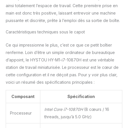
l'écriture fichiers plus
ainsi totalement l’espace de travail. Cette première prise en
rapidement que disque
main est donc très positive, laissant entrevoir une machine
dur, meilleur choix pour
puissante et discrète, prête à l’emploi dès sa sortie de boîte.
un mini pc durable. Une
baie disque dur
Caractéristiques techniques sous le capot
supplémentaire 2,5
pouces d'une hauteur
Ce qui impressionne le plus, c’est ce que ce petit boîtier
7mm. Suffisamment
d'espace pour exécuter
renferme. Loin d’être un simple ordinateur de bureautique
tout ce que vous voulez,
d’appoint, le HYSTOU HY-M1-i7-10870H est une véritable
mini ordinateur
station de travail miniaturisée. Le processeur est le cœur de
professionnel rend travail
cette configuration et il ne déçoit pas. Pour y voir plus clair,
plus efficace. 【Triple
écran 4K UHD】 Mini
voici un résumé des spécifications principales :
ordinateur équipé d'un
triple écran 4K UHD via 1
Composant
Spécification
Tpye-C , prend en
charge la transmission
Intel Core i7-10870H
(8 cœurs / 16
vidéo et de données,
Processeur
threads, jusqu’à 5.0 GHz)
vous permet de suivre la
tendance. 1*DP(1.2),