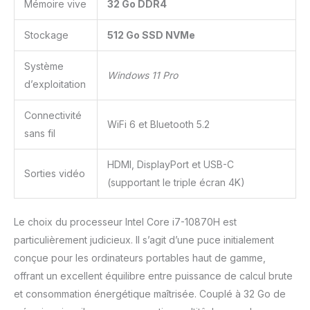
Mémoire vive
32 Go DDR4
1*HDMI(1.4). Connectez 3
moniteurs en même
temps, ce qui permet
Stockage
512 Go SSD NVMe
d'obtenir un affichage
multitâche simultané.
Système
Windows 11 Pro
Qu'il soit conçu : PS,
d’exploitation
CAD, Pr ou des jeux : My
World, LOL, etc. Laissez
Connectivité
le bureau HYSTOU Mini
WiFi 6 et Bluetooth 5.2
sans fil
répondre toujours à tous
vos besoins, excellent
partenaire pour le travail
HDMI, DisplayPort et USB-C
Sorties vidéo
et les jeux. 【WiFi6/BT5.2
(supportant le triple écran 4K)
ultra-stable】 Les mini-
ordinateurs Windows 11
Le choix du processeur Intel Core i7-10870H est
Pro sont équipés la
dernière version
particulièrement judicieux. Il s’agit d’une puce initialement
améliorée technologie
conçue pour les ordinateurs portables haut de gamme,
réseau sans fil 6e
offrant un excellent équilibre entre puissance de calcul brute
génération, avec une
et consommation énergétique maîtrisée. Couplé à 32 Go de
vitesse maximale
2.4Gbit/s. 3 fois plus