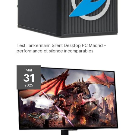
garantie d', service client
7X24 heures et support
technique à vie. Vous
n'avez pas à vous
soucier des problèmes
de qualité, mini pc
HYSTOU vous servira
tout cœur.
Test : ankermann Silent Desktop PC Madrid –
performance et silence incomparables
Mai
31
2025