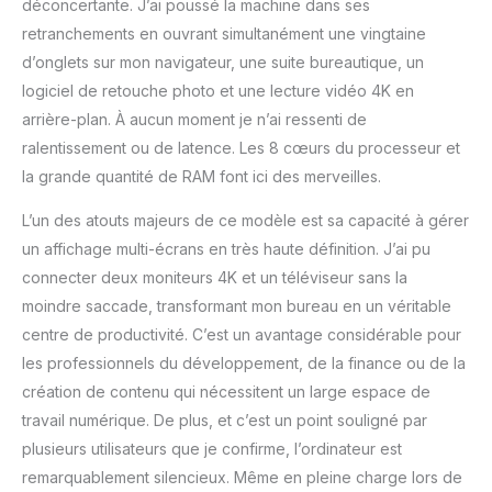
déconcertante. J’ai poussé la machine dans ses
d'exploitation, Ubuntu,
retranchements en ouvrant simultanément une vingtaine
Linux, Centos, Veuillez
laisser message pour
d’onglets sur mon navigateur, une suite bureautique, un
nous indiquer votre
logiciel de retouche photo et une lecture vidéo 4K en
système spécifique.
arrière-plan. À aucun moment je n’ai ressenti de
Nous vous fournirons une
ralentissement ou de latence. Les 8 cœurs du processeur et
garantie d', service client
7X24 heures et support
la grande quantité de RAM font ici des merveilles.
technique à vie. Vous
L’un des atouts majeurs de ce modèle est sa capacité à gérer
n'avez pas à vous
soucier des problèmes
un affichage multi-écrans en très haute définition. J’ai pu
de qualité, mini pc
connecter deux moniteurs 4K et un téléviseur sans la
HYSTOU vous servira
moindre saccade, transformant mon bureau en un véritable
tout cœur.
centre de productivité. C’est un avantage considérable pour
les professionnels du développement, de la finance ou de la
création de contenu qui nécessitent un large espace de
travail numérique. De plus, et c’est un point souligné par
plusieurs utilisateurs que je confirme, l’ordinateur est
remarquablement silencieux. Même en pleine charge lors de