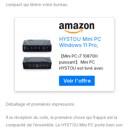
compact qui libère votre bureau.
HYSTOU Mini PC
Windows 11 Pro,
Ordinateur i7-
【Mini PC i7 10870H
10870H (Jusqu'à
puissant】 Mini PC
5.0GHz) Type C,
HYSTOU est livré avec
32Go DDR4 512Go
i9-9880H(cache 16Mo,
NVMe SSD, 4K
8C/16T, jusqu'à
Triple Type C,
5.0GHz)par rapport à i9-
WiFi6/BT5.2 Micro
9980HK/AMD Ryzen 7
Ordinateur de
1700/i7-11375H, les
Bureau
Déballage et premières impressions
performances sont
jusqu'à 23%. Mini pc a
été conçu par nos
À la réception du colis, la première chose qui frappe est la
talentueux designers
compacité de l’ensemble. Le HYSTOU Mini PC porte bien son
européens une