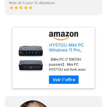
Note de 5 pour 10 utilisateurs
HYSTOU Mini PC
Windows 11 Pro,
Ordinateur i7-
【Mini PC i7 10870H
10870H (Jusqu'à
puissant】 Mini PC
5.0GHz) Type C,
HYSTOU est livré avec
32Go DDR4 512Go
i9-9880H(cache 16Mo,
NVMe SSD, 4K
8C/16T, jusqu'à
Triple Type C,
5.0GHz)par rapport à i9-
WiFi6/BT5.2 Micro
9980HK/AMD Ryzen 7
Ordinateur de
1700/i7-11375H, les
Bureau
performances sont
jusqu'à 23%. Mini pc a