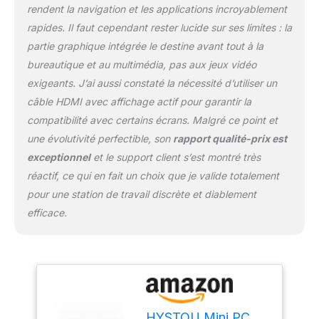
SSD NVME2 ne prend en
rendent la navigation et les applications incroyablement
charge que NVME.
rapides. Il faut cependant rester lucide sur ses limites : la
L'accès lecture et
partie graphique intégrée le destine avant tout à la
l'écriture fichiers plus
rapidement que disque
bureautique et au multimédia, pas aux jeux vidéo
dur, meilleur choix pour
exigeants. J’ai aussi constaté la nécessité d’utiliser un
un mini pc durable. Une
câble HDMI avec affichage actif pour garantir la
baie disque dur
compatibilité avec certains écrans. Malgré ce point et
supplémentaire 2,5
pouces d'une hauteur
une évolutivité perfectible, son
rapport qualité-prix est
7mm. Suffisamment
exceptionnel
et le support client s’est montré très
d'espace pour exécuter
réactif, ce qui en fait un choix que je valide totalement
tout ce que vous voulez,
pour une station de travail discrète et diablement
mini ordinateur
professionnel rend travail
efficace.
plus efficace. 【Triple
écran 4K UHD】 Mini
ordinateur équipé d'un
triple écran 4K UHD via 1
Tpye-C , prend en
charge la transmission
HYSTOU Mini PC
vidéo et de données,