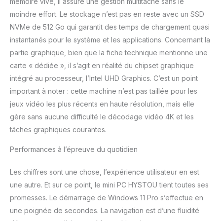
mémoire vive, il assure une gestion multitâche sans le
rapide que le WiFi 5. Le
moindre effort. Le stockage n’est pas en reste avec un SSD
micro ordinateur est
NVMe de 512 Go qui garantit des temps de chargement quasi
équipé la dernière
instantanés pour le système et les applications. Concernant la
technologie BT5.2, a une
vitesse transmission plus
partie graphique, bien que la fiche technique mentionne une
rapide et une portée plus
carte « dédiée », il s’agit en réalité du chipset graphique
longue que précédente,
intégré au processeur, l’Intel UHD Graphics. C’est un point
offre une expérience
important à noter : cette machine n’est pas taillée pour les
fonctionnement stable,
HYSTOU Micro PC vous
jeux vidéo les plus récents en haute résolution, mais elle
permet profiter de la
gère sans aucune difficulté le décodage vidéo 4K et les
technologie la plus
tâches graphiques courantes.
avancée. 【Support
technique à vie pour mini
Performances à l’épreuve du quotidien
PC】 Mini PC seulement
19,2*13*5 cm et boîtier
Les chiffres sont une chose, l’expérience utilisateur en est
léger de 0,6kg. Windows
une autre. Et sur ce point, le mini PC HYSTOU tient toutes ses
11 pro préinstallé, mais
prend également en
promesses. Le démarrage de Windows 11 Pro s’effectue en
charge le passage à
une poignée de secondes. La navigation est d’une fluidité
d'autres systèmes