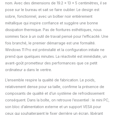
nom. Avec des dimensions de 19.2 x 13 x 5 centimètres, il se
technologie pointe, un
pose sur le bureau et sait se faire oublier. Le design est
ventilateur à faible bruit
efficace dans dissipation
sobre, fonctionnel, avec un boîtier noir entièrement
chaleur, économise
métallique qui inspire confiance et suggère une bonne
beaucoup d'énergie et
dissipation thermique. Pas de fioritures esthétiques, nous
fonctionne 24H/jour
sommes face à un outil de travail pensé pour l’efficacité. Une
dépensé moins 1KWh,
l'utilisation mini pc à
fois branché, le premier démarrage est une formalité.
faible consommation
Windows 11 Pro est préinstallé et la configuration initiale ne
réduit l'empreinte
prend que quelques minutes. La réactivité est immédiate, un
carbone. 【Double
avant-goût prometteur des performances que ce petit
emplacement SSD M.2
ordinateur a dans le ventre.
2280】Par rapport à
d'autres mini PC 1*M.2
L’ensemble respire la qualité de fabrication. Le poids,
SSD et HDD, mini PC
HYSTOU utilise deux SSD
relativement dense pour sa taille, confirme la présence de
M.2.SSD NVME1 prend en
composants de qualité et d’un système de refroidissement
charge M.2 SATA/NVME,
conséquent. Dans la boîte, on retrouve l’essentiel : le mini PC,
SSD NVME2 ne prend en
son bloc d’alimentation externe et un support VESA pour
charge que NVME.
L'accès lecture et
ceux qui souhaiteraient le fixer derrière un écran, libérant