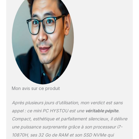
été conçu par nos
talentueux designers
européens une
technologie pointe, un
ventilateur à faible bruit
efficace dans dissipation
chaleur, économise
beaucoup d'énergie et
fonctionne 24H/jour
dépensé moins 1KWh,
l'utilisation mini pc à
faible consommation
réduit l'empreinte
carbone. 【Double
Mon avis sur ce produit
emplacement SSD M.2
2280】Par rapport à
Après plusieurs jours d’utilisation, mon verdict est sans
d'autres mini PC 1*M.2
appel : ce mini PC HYSTOU est une
véritable pépite
.
SSD et HDD, mini PC
Compact, esthétique et parfaitement silencieux, il délivre
HYSTOU utilise deux SSD
une puissance surprenante grâce à son processeur i7-
M.2.SSD NVME1 prend en
charge M.2 SATA/NVME,
10870H, ses 32 Go de RAM et son SSD NVMe qui