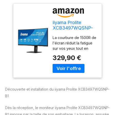
iiyama Prolite
XCB3497WQSNP-
B1, VA incurvé,
La courbure de 1500R de
UWQHD@120Hz,
l'écran réduit la fatigue
0.4ms, 350cd,
sur vos yeux tout en
FreeSync, HP,
offrant une expérience
DP/HDMI/USB-C,
329,90 €
visuelle réaliste. Il permet
USB HUB, 1xUSB-C
un angle de vision
Dock (95W),
complet et plus naturel
réglable en Hauteur,
que celui que vous aurez
i-Style Colour, TCO,
avec des écrans plats
Garantie 5 Ans
alignés côte à côte. Le
Découverte et installation du iiyama Prolite XCB3497WQSNP-
résultat est une
B1
expérience plus
immersive qui augmente
la productivité et la
Dès la réception, le moniteur iiyama Prolite XCB3497WQSNP-
concentration, que ce
B1 impose par la taille de son emballage. La livraison, assurée