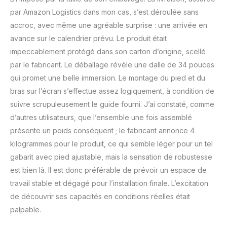
soit pour le travail, les
par Amazon Logistics dans mon cas, s’est déroulée sans
jeux, le divertissement,
accroc, avec même une agréable surprise : une arrivée en
l'édition ou plus encore.
avance sur le calendrier prévu. Le produit était
La station d'accueil vous
permet de connecter
impeccablement protégé dans son carton d’origine, scellé
votre ordinateur portable
par le fabricant. Le déballage révèle une dalle de 34 pouces
avec un seul câble au
qui promet une belle immersion. Le montage du pied et du
moniteur pour vous
bras sur l’écran s’effectue assez logiquement, à condition de
assurer qu'il est chargé
et connecté à un réseau
suivre scrupuleusement le guide fourni. J’ai constaté, comme
filaire et que le signal de
d’autres utilisateurs, que l’ensemble une fois assemblé
l'ordinateur portable est
présente un poids conséquent ; le fabricant annonce 4
envoyé au moniteur.
kilogrammes pour le produit, ce qui semble léger pour un tel
Avec des ports USB
supplémentaires, votre
gabarit avec pied ajustable, mais la sensation de robustesse
souris, votre clavier ou
est bien là. Il est donc préférable de prévoir un espace de
votre webcam peuvent
travail stable et dégagé pour l’installation finale. L’excitation
également être
de découvrir ses capacités en conditions réelles était
connectés au moniteur.
Le tout grâce à un seul
palpable.
câble reliant votre