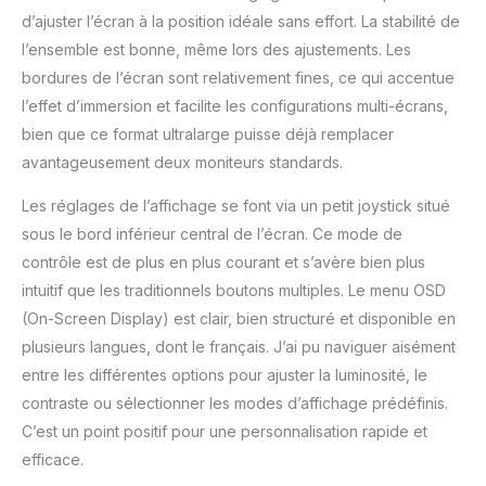
d’ajuster l’écran à la position idéale sans effort. La stabilité de
votre ordinateur portable
de travail à votre PC de
l’ensemble est bonne, même lors des ajustements. Les
jeu. Un support réglable
bordures de l’écran sont relativement fines, ce qui accentue
en hauteur vous permet
l’effet d’immersion et facilite les configurations multi-écrans,
de définir la position
bien que ce format ultralarge puisse déjà remplacer
parfaite de l'écran
assurant une posture
avantageusement deux moniteurs standards.
ergonomique et un
confort de visualisation
Les réglages de l’affichage se font via un petit joystick situé
optimal, ce qui profite
sous le bord inférieur central de l’écran. Ce mode de
non seulement à votre
contrôle est de plus en plus courant et s’avère bien plus
santé mais aussi à votre
intuitif que les traditionnels boutons multiples. Le menu OSD
productivité.
(On-Screen Display) est clair, bien structuré et disponible en
plusieurs langues, dont le français. J’ai pu naviguer aisément
entre les différentes options pour ajuster la luminosité, le
contraste ou sélectionner les modes d’affichage prédéfinis.
C’est un point positif pour une personnalisation rapide et
efficace.