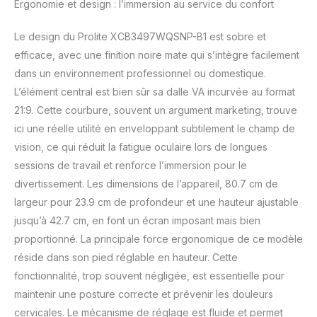
Ergonomie et design : l’immersion au service du confort
ordinateur portable* à la
station d'accueil USB C
du moniteur. *Les
Le design du Prolite XCB3497WQSNP-B1 est sobre et
fonctions varient en
efficace, avec une finition noire mate qui s’intègre facilement
fonction de la prise en
dans un environnement professionnel ou domestique.
charge USB-C de votre
L’élément central est bien sûr sa dalle VA incurvée au format
ordinateur portable. La
résolution UWQHD (Ultra
21:9. Cette courbure, souvent un argument marketing, trouve
Wide QHD) offre une
ici une réelle utilité en enveloppant subtilement le champ de
zone de visualisation
vision, ce qui réduit la fatigue oculaire lors de longues
ultra large (21:9). Avoir un
sessions de travail et renforce l’immersion pour le
moniteur avec un
commutateur KVM vous
divertissement. Les dimensions de l’appareil, 80.7 cm de
permet de partager les
largeur pour 23.9 cm de profondeur et une hauteur ajustable
appareils connectés via
jusqu’à 42.7 cm, en font un écran imposant mais bien
USB à votre moniteur
proportionné. La principale force ergonomique de ce modèle
avec deux PC différents.
Il suffit de changer
réside dans son pied réglable en hauteur. Cette
l'entrée du signal dans le
fonctionnalité, trop souvent négligée, est essentielle pour
menu OSD du moniteur
maintenir une posture correcte et prévenir les douleurs
et votre clavier, souris et
cervicales. Le mécanisme de réglage est fluide et permet
webcam passeront de