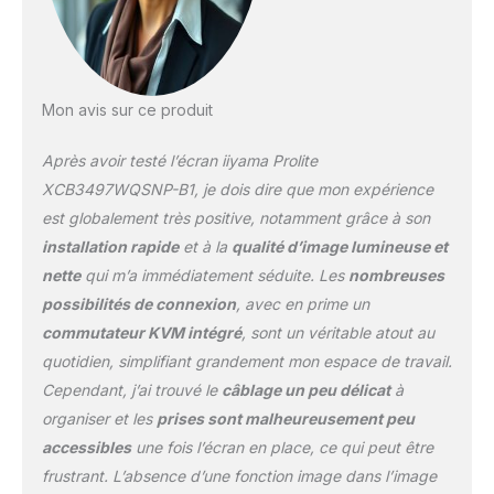
votre ordinateur portable
avec un seul câble au
moniteur pour vous
assurer qu'il est chargé
et connecté à un réseau
Mon avis sur ce produit
filaire et que le signal de
l'ordinateur portable est
Après avoir testé l’écran iiyama Prolite
envoyé au moniteur.
Avec des ports USB
XCB3497WQSNP-B1, je dois dire que mon expérience
supplémentaires, votre
est globalement très positive, notamment grâce à son
souris, votre clavier ou
installation rapide
et à la
qualité d’image lumineuse et
votre webcam peuvent
nette
qui m’a immédiatement séduite. Les
nombreuses
également être
connectés au moniteur.
possibilités de connexion
, avec en prime un
Le tout grâce à un seul
commutateur KVM intégré
, sont un véritable atout au
câble reliant votre
quotidien, simplifiant grandement mon espace de travail.
ordinateur portable* à la
Cependant, j’ai trouvé le
câblage un peu délicat
à
station d'accueil USB C
du moniteur. *Les
organiser et les
prises sont malheureusement peu
fonctions varient en
accessibles
une fois l’écran en place, ce qui peut être
fonction de la prise en
frustrant. L’absence d’une fonction image dans l’image
charge USB-C de votre