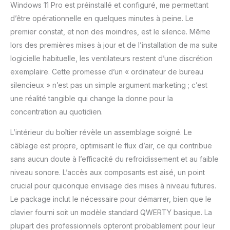
Windows 11 Pro est préinstallé et configuré, me permettant
14900K 24 x 6 GHz et 32
d’être opérationnelle en quelques minutes à peine. Le
Go DDR5-6000 CL30
premier constat, et non des moindres, est le silence. Même
Kingston FURY, ce qui
garantit d'excellentes
lors des premières mises à jour et de l’installation de ma suite
performances pour
logicielle habituelle, les ventilateurs restent d’une discrétion
Windows 11. Cela les rend
exemplaire. Cette promesse d’un « ordinateur de bureau
idéaux pour le travail à
silencieux » n’est pas un simple argument marketing ; c’est
domicile - que ce soit au
bureau à domicile ou à
une réalité tangible qui change la donne pour la
l'école à domicile, ils
concentration au quotidien.
sont parfaitement
équipés pour travailler
L’intérieur du boîtier révèle un assemblage soigné. Le
efficacement et en
câblage est propre, optimisant le flux d’air, ce qui contribue
douceur. Vos données
sans aucun doute à l’efficacité du refroidissement et au faible
sont gérées sur un
disque dur M.2 NVMe
niveau sonore. L’accès aux composants est aisé, un point
rapide de 1000 Go, sur
crucial pour quiconque envisage des mises à niveau futures.
lequel Windows 11 et
Le package inclut le nécessaire pour démarrer, bien que le
tous les pilotes
clavier fourni soit un modèle standard QWERTY basique. La
nécessaires sont déjà
plupart des professionnels opteront probablement pour leur
préinstallés. LibreOffice