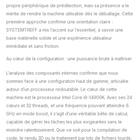
facilite le travail à
propre périphérique de prédilection, mais sa présence a le
domicile ou à l'école à
mérite de rendre la machine utilisable dès le déballage. Cette
domicile en offrant une
première approche confirme une orientation claire :
facilité d'utilisation
SYSTEMTREFF a mis l’accent sur l’essentiel, à savoir une
maximale. La carte mère
se caractérise par un
base matérielle solide et une expérience utilisateur
large choix de ports tels
immédiate et sans friction.
que l'audio, le LAN, la
PS2, l'USB 3.2, l'USB 2.0
Au cœur de la configuration : une puissance brute à maîtriser
et est donc idéale pour
un usage polyvalent
L’analyse des composants internes confirme que nous
aussi bien pour le bureau
sommes face à une configuration haut de gamme, articulée
que pour un usage
autour d’un processeur redoutable. Le cœur de cette
domestique. Dans nos
systèmes, nous utilisons
machine est le processeur Intel Core i9-14900K. Avec ses 24
uniquement des
cœurs et 32 threads, et une fréquence pouvant atteindre 6
composants de qualité
GHz en mode boost, il s’agit d’une véritable bête de calcul,
supérieure de fabricants
capable de gérer les tâches les plus exigeantes sans le
renommés. Chaque
système est soumis à un
moindre ralentissement. Que ce soit pour la compilation de
test approfondi avant la
code, le rendu 3D ou le traitement par lots de fichiers lourds,