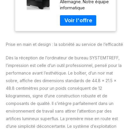
Allemagne. Notre équipe
DX12 | 1To M.2
informatique
NVMe | 32Go DDR5
expérimentée garantit la
RAM | Windows 11 |
plus haute qualité pour
Ordinateur de
votre PC multimédia
Bureau Silencieux
Systemtreff Office. Grâce
avec WLAN pour
à des composants PC
Usage Professionnel
Prise en main et design : la sobriété au service de l’efficacité
soigneusement
multimédia
sélectionnés et
parfaitement
Dès la réception de l’ordinateur de bureau SYSTEMTREFF,
coordonnés, nous
l’impression est celle d’un outil professionnel, pensé pour la
obtenons une
performance avant l’esthétique. Le boîtier, d’un noir mat
satisfaction client
sobre, affiche des dimensions standards de 44.8 x 21.5 x
exceptionnelle. En outre,
Windows 11 Pro est
48.8 centimètres pour un poids conséquent de 12
préinstallé pour vous
kilogrammes, signe d’une construction robuste et de
garantir une expérience
composants de qualité. Il s’intègre parfaitement dans un
prête à l'emploi et
environnement de travail sans attirer l’attention par des
transparente Votre
appareil de travail est
artifices lumineux superflus. La première mise en route est
équipé de la puissante
d’une simplicité déconcertante. Le système d’exploitation
mémoire Intel Core i9-