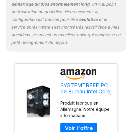
efficacement et en
démarrage du bios anormalement long
, un vrai point
douceur. Vos données
de frustration au quotidien. Heureusement, la
sont gérées sur un
configuration est pensée pour être
évolutive
et le
disque dur M.2 NVMe
service après-vente s’est montré très réactif face à mes
rapide de 1000 Go, sur
lequel Windows 11 et
questions, ce qui est un excellent point qui compense ce
tous les pilotes
petit désagrément de départ.
nécessaires sont déjà
préinstallés. LibreOffice
facilite le travail à
domicile ou à l'école à
domicile en offrant une
facilité d'utilisation
maximale. La carte mère
SYSTEMTREFF PC
se caractérise par un
de Bureau Intel Core
large choix de ports tels
i9-14900K 8x6GHz |
que l'audio, le LAN, la
Produit fabriqué en
UHD 770 4K HDMI
PS2, l'USB 3.2, l'USB 2.0
Allemagne. Notre équipe
DX12 | 1To M.2
et est donc idéale pour
informatique
NVMe | 32Go DDR5
un usage polyvalent
expérimentée garantit la
RAM | Windows 11 |
aussi bien pour le bureau
plus haute qualité pour
Ordinateur de