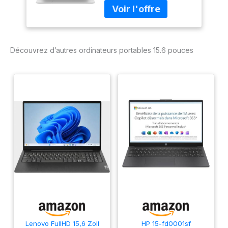
8Go RAM 256Go
SSD Extension1To
5G WiFi 1920x1080
FHD PC Portable
avec Souris sans Fil
Découvrez d’autres ordinateurs portables 15.6 pouces
qwerty Clavier avec
AZERTY Membrane
du Clavier-Argenté
Lenovo FullHD 15,6 Zoll
HP 15-fd0001sf