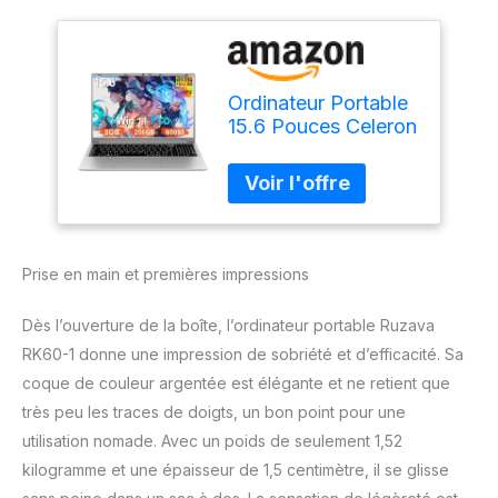
Ordinateur Portable
15.6 Pouces Celeron
N5095 Win11 Pro
8Go RAM 256Go
SSD Extension1To
5G WiFi 1920x1080
FHD PC Portable
avec Souris sans Fil
Prise en main et premières impressions
qwerty Clavier avec
AZERTY Membrane
Dès l’ouverture de la boîte, l’ordinateur portable Ruzava
du Clavier-Argenté
RK60-1 donne une impression de sobriété et d’efficacité. Sa
coque de couleur argentée est élégante et ne retient que
très peu les traces de doigts, un bon point pour une
utilisation nomade. Avec un poids de seulement 1,52
kilogramme et une épaisseur de 1,5 centimètre, il se glisse