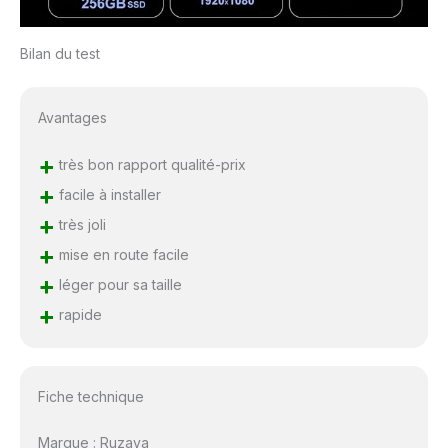
Bilan du test
Avantages
+
très bon rapport qualité-prix
+
facile à installer
+
très joli
+
mise en route facile
+
léger pour sa taille
+
rapide
Fiche technique
Marque : Ruzava