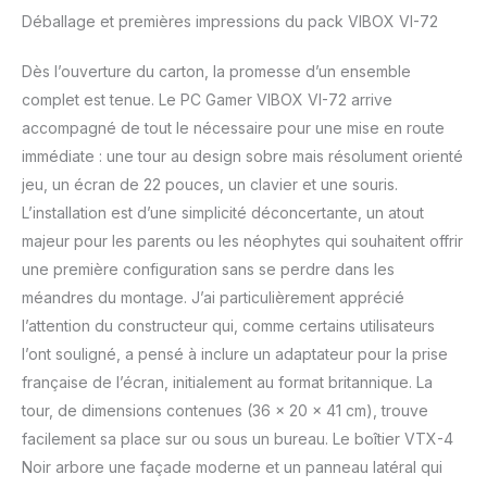
productif. La RAM DDR4
Déballage et premières impressions du pack VIBOX VI-72
de 16 Go avec garantit un
multitâche fluide et de
Dès l’ouverture du carton, la promesse d’un ensemble
meilleures performances
système Inclus : écran 22
complet est tenue. Le PC Gamer VIBOX VI-72 arrive
pouces, clavier et souris
accompagné de tout le nécessaire pour une mise en route
de jeu, casque, tapis de
immédiate : une tour au design sobre mais résolument orienté
souris LED, Adaptateur
jeu, un écran de 22 pouces, un clavier et une souris.
USB Wi-Fi 6 AX900 et
L’installation est d’une simplicité déconcertante, un atout
Bluetooth 5.4 avec prise
en charge bi-bande : 300
majeur pour les parents ou les néophytes qui souhaitent offrir
Mbit/s sur 2,4 GHz et
une première configuration sans se perdre dans les
jusqu’à 600 Mbit/s sur 5
méandres du montage. J’ai particulièrement apprécié
GHz
l’attention du constructeur qui, comme certains utilisateurs
l’ont souligné, a pensé à inclure un adaptateur pour la prise
française de l’écran, initialement au format britannique. La
tour, de dimensions contenues (36 x 20 x 41 cm), trouve
facilement sa place sur ou sous un bureau. Le boîtier VTX-4
Noir arbore une façade moderne et un panneau latéral qui