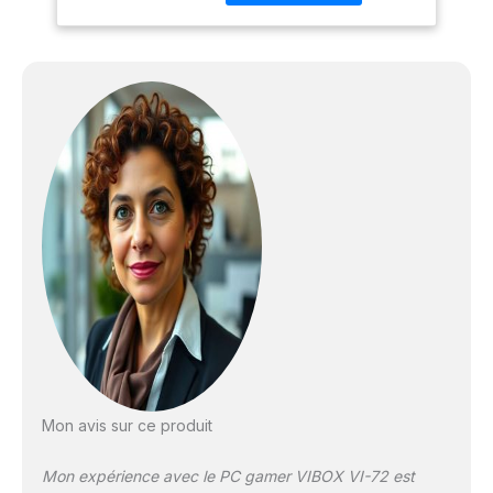
stockage ultra-rapide
pour les jeux et le travail
productif. La RAM DDR4
de 16 Go avec garantit un
multitâche fluide et de
meilleures performances
système Inclus : écran 22
pouces, clavier et souris
de jeu, casque, tapis de
souris LED, Adaptateur
USB Wi-Fi 6 AX900 et
Bluetooth 5.4 avec prise
en charge bi-bande : 300
Mbit/s sur 2,4 GHz et
jusqu’à 600 Mbit/s sur 5
GHz
Mon avis sur ce produit
Mon expérience avec le PC gamer VIBOX VI-72 est