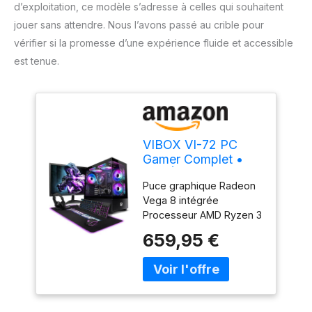
d’exploitation, ce modèle s’adresse à celles qui souhaitent
jouer sans attendre. Nous l’avons passé au crible pour
vérifier si la promesse d’une expérience fluide et accessible
est tenue.
VIBOX VI-72 PC
Gamer Complet •
22" Écran • AMD
Puce graphique Radeon
Ryzen 3 3200G 4
Vega 8 intégrée
cœurs • Radeon
Processeur AMD Ryzen 3
Vega 8 • 16 Go RAM
3200G - 4 cœurs -
• 480 Go SSD •
659,95 €
Vitesse maximale de 4,0
Windows 11 • WiFi 6
GHz Le SATA SSD de
+ Bluetooth 5.4
480 Go offre un
stockage ultra-rapide
pour les jeux et le travail