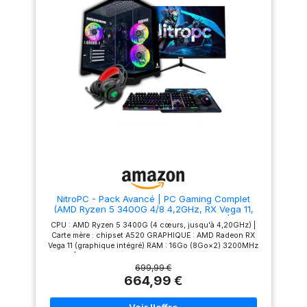
d'installer vous-même votre
d'installer vous-même votre
système d'exploitation préféré.
système d'exploitation préféré.
NitroPC - Pack Avancé | PC Gaming Complet
(AMD Ryzen 5 3400G 4/8 4,2GHz, RX Vega 11,
RAM 16Go, SSD 480Go, Windows 11 Pro | WiFi,
CPU : AMD Ryzen 5 3400G (4 cœurs, jusqu'à 4,20GHz) |
Moniteur 24", Clavier, Souris, Casque) Ordinateur
Carte mère : chipset A520 GRAPHIQUE : AMD Radeon RX
de Bureau (Noir)
Vega 11 (graphique intégré) RAM : 16Go (8Go×2) 3200MHz
DDR4 | STOCKAGE : SSD 480Go ACCESSOIRES : Nitropc
Flare 24" FHD 165Hz IPS | Clavier, souris et haut-parleurs
699,99 €
gaming RGB, tapis de souris 29x25cm | Adaptateur WiFi5
664,99 €
USB (jusqu'à 1300Mbps) SYSTÈME : Windows 11 PRO activé
| 100% testé | 3 ans de garantie Premium gratuite