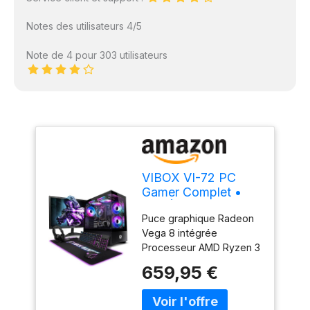
Notes des utilisateurs 4/5
Note de 4 pour 303 utilisateurs
VIBOX VI-72 PC
Gamer Complet •
22" Écran • AMD
Puce graphique Radeon
Ryzen 3 3200G 4
Vega 8 intégrée
cœurs • Radeon
Processeur AMD Ryzen 3
Vega 8 • 16 Go RAM
3200G - 4 cœurs -
• 480 Go SSD •
659,95 €
Vitesse maximale de 4,0
Windows 11 • WiFi 6
GHz Le SATA SSD de
+ Bluetooth 5.4
480 Go offre un