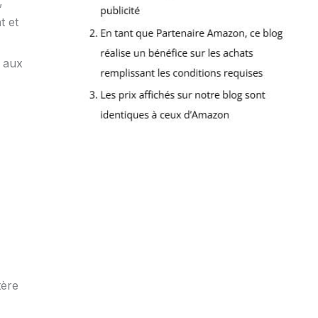
,
t et
t aux
tère