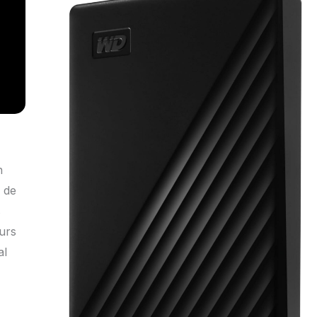
n
 de
s
urs
al