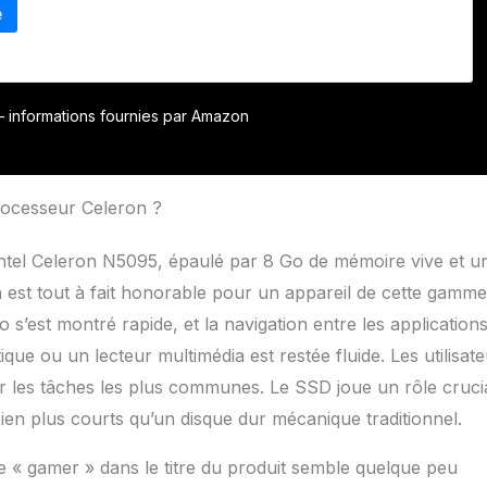
r – informations fournies par Amazon
rocesseur Celeron ?
Intel Celeron N5095, épaulé par 8 Go de mémoire vive et u
n est tout à fait honorable pour un appareil de cette gamme
s’est montré rapide, et la navigation entre les application
e ou un lecteur multimédia est restée fluide. Les utilisate
our les tâches les plus communes. Le SSD joue un rôle cruci
ien plus courts qu’un disque dur mécanique traditionnel.
me « gamer » dans le titre du produit semble quelque peu