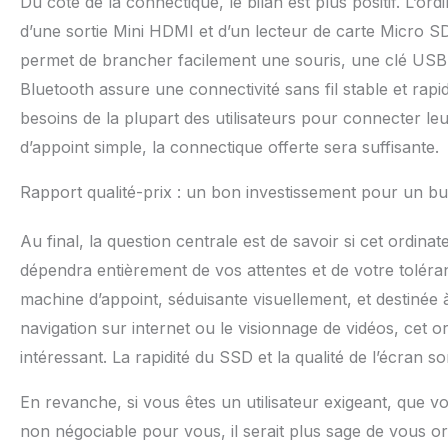
Du côté de la connectique, le bilan est plus positif. L’o
d’une sortie Mini HDMI et d’un lecteur de carte Micro S
permet de brancher facilement une souris, une clé USB
Bluetooth assure une connectivité sans fil stable et rap
besoins de la plupart des utilisateurs pour connecter le
d’appoint simple, la connectique offerte sera suffisante.
Rapport qualité-prix : un bon investissement pour un bu
Au final, la question centrale est de savoir si cet ordi
dépendra entièrement de vos attentes et de votre toléran
machine d’appoint, séduisante visuellement, et destinée 
navigation sur internet ou le visionnage de vidéos, cet
intéressant. La rapidité du SSD et la qualité de l’écran 
En revanche, si vous êtes un utilisateur exigeant, que 
non négociable pour vous, il serait plus sage de vous o