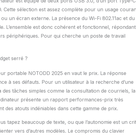
rdinateur est équipé de deux ports USB 3.0, d’un port Type-C
D. Cette sélection est assez complète pour un usage couran
 ou un écran externe. La présence du Wi-Fi 802.11ac et du
ide. L’ensemble est donc cohérent et fonctionnel, répondan
urs périphériques. Pour qui cherche un poste de travail
dget serré ?
nateur portable NOTODD 2025 en vaut le prix. La réponse
ce à ses défauts. Pour un utilisateur à la recherche d’une
à des tâches simples comme la consultation de courriels, la
 ordinateur présente un rapport performances-prix très
sont des atouts indéniables dans cette gamme de prix.
vous tapez beaucoup de texte, ou que l’autonomie est un cri
rienter vers d’autres modèles. Le compromis du clavier