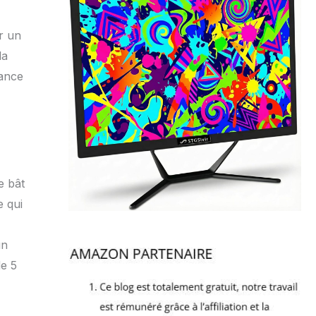
r un
la
dance
e bât
e qui
un
de 5