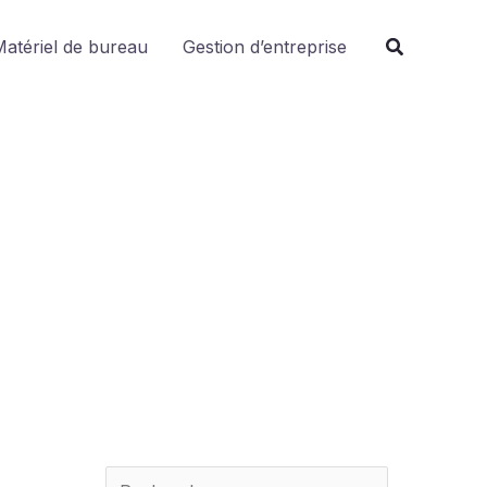
R
atériel de bureau
Gestion d’entreprise
e
c
h
e
r
c
h
e
r