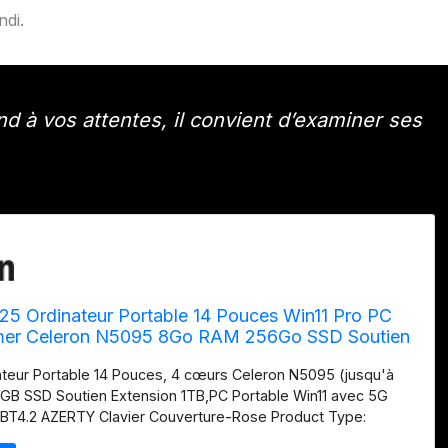
ndi.
d à vos attentes, il convient d’examiner ses
 Ordinateur Portable 14 Pouces Win11 Pro PC
mer Celeron N5095 8Go RAM 256Go SSD Soutien
TB(TF 512Go) 1920x1200 Mini HDMI Laptop Type-
eur Portable 14 Pouces, 4 cœurs Celeron N5095 (jusqu'à
avier Couverture-Rose
GB SSD Soutien Extension 1TB,PC Portable Win11 avec 5G
 BT4.2 AZERTY Clavier Couverture-Rose Product Type:
MPUTER NOTODD N700-Rose-A