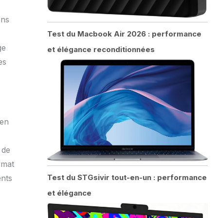
ons
Test du Macbook Air 2026 : performance
ge
et élégance reconditionnées
es
ien
 de
rmat
Test du STGsivir tout-en-un : performance
ents
et élégance