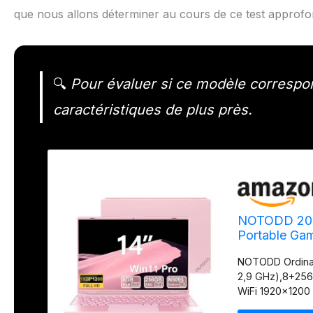
que nous allons déterminer au cours de ce test approfo
🔍
Pour évaluer si ce modèle correspon
caractéristiques de plus près.
NOTODD 2025
Portable Ga
Extension 1
NOTODD Ordinat
C AZERTY Cl
2,9 GHz),8+256
WiFi 1920x1200
NOTEBOOK_CO