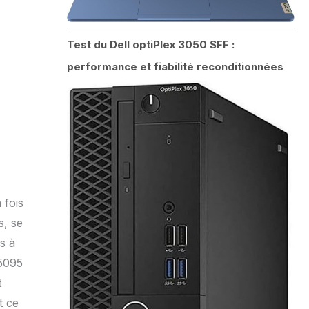
Test du Dell optiPlex 3050 SFF :
performance et fiabilité reconditionnées
 fois
s, se
s à
5095
t
t ce