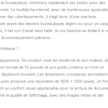
r la bureautique, montrera rapidement ses limites avec des
ents. Le multitâche intensif, avec de nombreuses applicati
ner des ralentissements. Il s’agit donc d’une machine
nnels ayant des besoins bureautiques légers ou pour un usa
il fait son travail sans faillir. Si vos besoins se limitent à c
et économiquement judicieux.
sthétique ?
apparence. Sa couleur rose est moderne et son châssis, b
 Son format de 14 pouces et son poids contenu en font un
 se déplacent souvent. Les dimensions compactes permettent
pouces propose une résolution de 1920 x 1200 pixels, un fo
rant un confort visuel appréciable pour la lecture de docum
gné la qualité de l’affichage, avec des images nettes et des
.