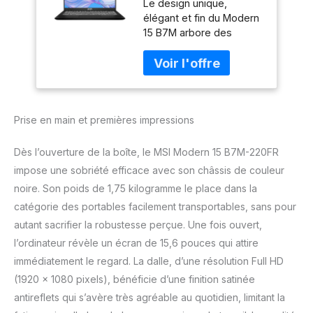
Le design unique,
16GB LPDDR4 -
élégant et fin du Modern
SSD 512GB - AMD
15 B7M arbore des
Radeon™ Graphics -
finitions travaillées qui
15, 6" Full HD -
attireront les regards de
Windows 11 Famille -
toutes les personnes qui
Clavier Azerty
vous entourent.
retroéclairé
Alimentez votre PC
Prise en main et premières impressions
portable avec le
processeur AMD Ryzen 7
7730U et les AMD
Dès l’ouverture de la boîte, le MSI Modern 15 B7M-220FR
Radeon Graphics pour
impose une sobriété efficace avec son châssis de couleur
des visuels fluides. Avec
noire. Son poids de 1,75 kilogramme le place dans la
16 Go de RAM LPDDR4 et
catégorie des portables facilement transportables, sans pour
un SSD de 512 Go,
profitez de
autant sacrifier la robustesse perçue. Une fois ouvert,
performances rapides,
l’ordinateur révèle un écran de 15,6 pouces qui attire
de multitâche fluide et
immédiatement le regard. La dalle, d’une résolution Full HD
d’un stockage généreux.
(1920 x 1080 pixels), bénéficie d’une finition satinée
Support de charge USB-
C Power Delivery, lecteur
antireflets qui s’avère très agréable au quotidien, limitant la
de carte microSD et port