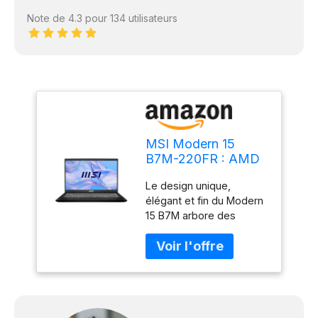
Note de 4.3 pour 134 utilisateurs
MSI Modern 15
B7M-220FR : AMD
Ryzen 7 7730U -
Le design unique,
16GB LPDDR4 -
élégant et fin du Modern
SSD 512GB - AMD
15 B7M arbore des
Radeon™ Graphics -
finitions travaillées qui
15, 6" Full HD -
attireront les regards de
Windows 11 Famille -
toutes les personnes qui
Clavier Azerty
vous entourent.
retroéclairé
Alimentez votre PC
portable avec le