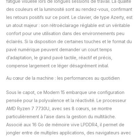
fatigue visuelle lors de longues sessions de travail. La qualité
HDMI pour une
des couleurs et la luminosité sont au rendez-vous, confirmant
connectivité optimale.
les retours positifs sur ce point. Le clavier, de type Azerty, est
Profitez d'une recharge
un atout majeur : son rétroéclairage réglable est un véritable
rapide, d'un transfert de
données fluide et d'une
confort pour une utilisation dans des environnements peu
connexion facile à des
éclairés. Si la disposition de certaines touches et le format du
écrans externes pour
pavé numérique peuvent demander un court temps
une expérience
d’adaptation, le grand pavé tactile, réactif et précis,
complète. Avec un
châssis de 1,75 kg et une
compense largement ce léger désagrément initial.
hauteur de 19,9 mm, le
Modern 15 B7M allie
Au cœur de la machine : les performances au quotidien
élégance et mobilité.
Conçu pour vous
Sous le capot, ce Modern 15 embarque une configuration
accompagner partout, il
pensée pour la polyvalence et la réactivité. Le processeur
vous permet de travailler
AMD Ryzen 7 7730U, avec ses 8 cœurs, se montre
et de vous déplacer
particulièrement à l’aise dans la gestion du multitâche.
facilement, sans
encombrement. 1,75 kg
Associé aux 16 Go de mémoire vive LPDDR4, il permet de
ultraléger. Écran 15,6
jongler entre de multiples applications, des navigateurs avec
pouces Full HD pour les