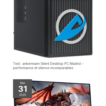
film sans avoir à bouger
l’ordinateur. 💼 Un Excellent
Rapport Qualité/Prix: À la
recherche d’un ordinateur
portable bon marché mais
fiable ? Ce modèle est le
meilleur allié des utilisateurs
occasionnels. Il combine 6 Go
de RAM pour le multitâche
(ouvrir plusieurs onglets sans
ralentissement) et un
processeur efficient pour une
expérience fluide au
quotidien, sans se ruiner.
Test : ankermann Silent Desktop PC Madrid –
performance et silence incomparables
Mai
31
2025