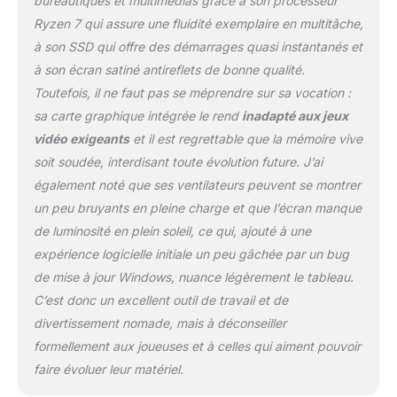
bureautiques et multimédias grâce à son processeur
châssis de 1,75 kg et une
Ryzen 7 qui assure une fluidité exemplaire en multitâche,
hauteur de 19,9 mm, le
à son SSD qui offre des démarrages quasi instantanés et
Modern 15 B7M allie
à son écran satiné antireflets de bonne qualité.
élégance et mobilité.
Conçu pour vous
Toutefois, il ne faut pas se méprendre sur sa vocation :
accompagner partout, il
sa carte graphique intégrée le rend
inadapté aux jeux
vous permet de travailler
vidéo exigeants
et il est regrettable que la mémoire vive
et de vous déplacer
soit soudée, interdisant toute évolution future. J’ai
facilement, sans
encombrement. 1,75 kg
également noté que ses ventilateurs peuvent se montrer
ultraléger. Écran 15,6
un peu bruyants en pleine charge et que l’écran manque
pouces Full HD pour les
de luminosité en plein soleil, ce qui, ajouté à une
tâches quotidiennes.
expérience logicielle initiale un peu gâchée par un bug
L'option IPS offre des
couleurs vives, des
de mise à jour Windows, nuance légèrement le tableau.
détails nets et des
C’est donc un excellent outil de travail et de
angles de vue larges,
divertissement nomade, mais à déconseiller
assurant une immersion
formellement aux joueuses et à celles qui aiment pouvoir
totale pour le travail et
les vidéos, avec une
faire évoluer leur matériel.
clarté et réactivité