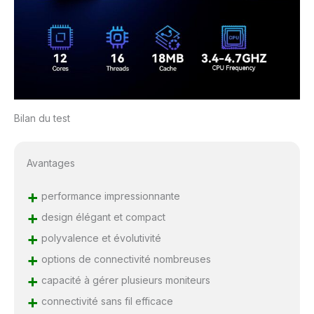
Bilan du test
Avantages
+
performance impressionnante
+
design élégant et compact
+
polyvalence et évolutivité
+
options de connectivité nombreuses
+
capacité à gérer plusieurs moniteurs
+
connectivité sans fil efficace