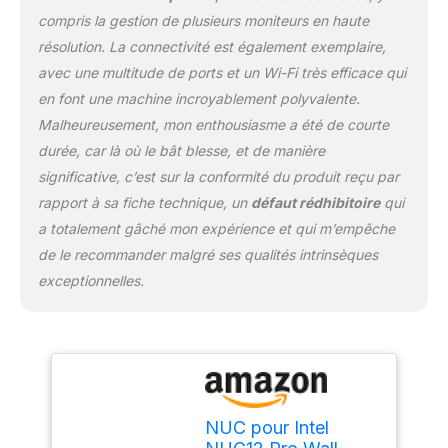
10/100/1000/2500 Mbps |
compris la gestion de plusieurs moniteurs en haute
TPM 2.0 discret, qualifié
résolution. La connectivité est également exemplaire,
pour un fonctionnement
24h/24 et 7j/7. Wi-Fi 6E
avec une multitude de ports et un Wi-Fi très efficace qui
AX211 (Gig+) sur
en font une machine incroyablement polyvalente.
emplacement M.2,
Malheureusement, mon enthousiasme a été de courte
Bluetooth 5.2.
durée, car là où le bât blesse, et de manière
【Mémoire, stockage et
système d'exploitation】
significative, c’est sur la conformité du produit reçu par
Livré avec 16 Go DDR4,
rapport à sa fiche technique, un
défaut rédhibitoire
qui
512 Go NVMe x4 Gen4
a totalement gâché mon expérience et qui m’empêche
SSD, Windows 11 Pro.
de le recommander malgré ses qualités intrinsèques
【Garantie et ce qui est
exceptionnelles.
nécessaire】 offre un
service de garantie
mondial de trois ans pour
Barebone ! NENCHIN
offre une garantie de
trois ans pour la RAM, le
SSD et le système
NUC pour Intel
d'exploitation. Pour plus