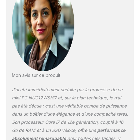
Thunderbolt et autres
fonctionnalités】 2 ports
Thunderbolt 4 (dont DP
1.4a et USB 4), 2 ports
USB 3.2 Gen 2 type A à
l'avant et 1 port USB 3.2
Gen 2 arrière de type A, 1
port USB 2.0 arrière et 2
connecteurs USB 2.0
internes, 2 ports HDMI 2.1
compatibles TMDS
Mon avis sur ce produit
(4K@60Hz), avec CEC
intégré par port, prise
J’ai été immédiatement séduite par la promesse de ce
casque stéréo avant 3,5
mm, jusqu'à 7.1 audio
mini PC NUC12WSHi7 et, sur le plan technique, je n’ai
numérique multicanal (ou
pas été déçue : c’est une véritable bombe de puissance
8 canaux) sur HDMI.
dans un boîtier d’une élégance et d’une compacité rares.
【Connectez jusqu'à un
Son processeur Core i7 de 12e génération, couplé à 16
écran 8K ou quatre
écrans 4K et Wi-Fi】i225
Go de RAM et à un SSD véloce, offre une
performance
-v Ethernet RJ45
absolument remarquable
pour toutes mes tâches, y