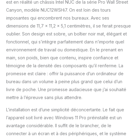
Thunderbolt et autres
est en réalité un châssis Intel NUC de la série Pro Wall Street
fonctionnalités】 2 ports
Canyon, modèle NUC12WSHi7. On est loin des tours
Thunderbolt 4 (dont DP
imposantes qui encombrent nos bureaux. Avec ses
1.4a et USB 4), 2 ports
dimensions de 11,7 x 11,2 x 5,1 centimètres, il se ferait presque
USB 3.2 Gen 2 type A à
l'avant et 1 port USB 3.2
oublier. Son design est sobre, un boîtier noir mat, élégant et
Gen 2 arrière de type A, 1
fonctionnel, qui s’intègre parfaitement dans n’importe quel
port USB 2.0 arrière et 2
environnement de travail ou domestique. En le prenant en
connecteurs USB 2.0
main, son poids, bien que contenu, inspire confiance et
internes, 2 ports HDMI 2.1
compatibles TMDS
témoigne de la densité des composants qu’il renferme. La
(4K@60Hz), avec CEC
promesse est claire : offrir la puissance d’un ordinateur de
intégré par port, prise
bureau dans un volume à peine plus grand que celui d’un
casque stéréo avant 3,5
livre de poche. Une promesse audacieuse que j’ai souhaité
mm, jusqu'à 7.1 audio
numérique multicanal (ou
mettre à l’épreuve sans plus attendre.
8 canaux) sur HDMI.
【Connectez jusqu'à un
L’installation est d’une simplicité déconcertante. Le fait que
écran 8K ou quatre
l’appareil soit livré avec Windows 11 Pro préinstallé est un
écrans 4K et Wi-Fi】i225
avantage considérable. Il suffit de le brancher, de le
-v Ethernet RJ45
connecter à un écran et à des périphériques, et le système
10/100/1000/2500 Mbps |