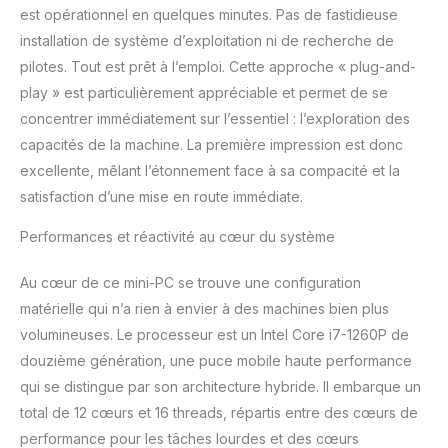
est opérationnel en quelques minutes. Pas de fastidieuse
TPM 2.0 discret, qualifié
pour un fonctionnement
installation de système d’exploitation ni de recherche de
24h/24 et 7j/7. Wi-Fi 6E
pilotes. Tout est prêt à l’emploi. Cette approche « plug-and-
AX211 (Gig+) sur
play » est particulièrement appréciable et permet de se
emplacement M.2,
concentrer immédiatement sur l’essentiel : l’exploration des
Bluetooth 5.2.
【Mémoire, stockage et
capacités de la machine. La première impression est donc
système d'exploitation】
excellente, mêlant l’étonnement face à sa compacité et la
Livré avec 16 Go DDR4,
satisfaction d’une mise en route immédiate.
512 Go NVMe x4 Gen4
SSD, Windows 11 Pro.
Performances et réactivité au cœur du système
【Garantie et ce qui est
nécessaire】 offre un
Au cœur de ce mini-PC se trouve une configuration
service de garantie
matérielle qui n’a rien à envier à des machines bien plus
mondial de trois ans pour
Barebone ! NENCHIN
volumineuses. Le processeur est un Intel Core i7-1260P de
offre une garantie de
douzième génération, une puce mobile haute performance
trois ans pour la RAM, le
qui se distingue par son architecture hybride. Il embarque un
SSD et le système
total de 12 cœurs et 16 threads, répartis entre des cœurs de
d'exploitation. Pour plus
de détails sur ce produit,
performance pour les tâches lourdes et des cœurs