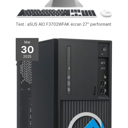
Test : aSUS AIO F3702WFAK écran 27″ performant
Mai
30
2025