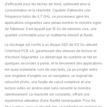
veuillez visiter le site
d’efficacité pour les tâches de fond, optimisant ainsi la
officiel, .com/NUC,
consommation et la réactivité. Capable d’atteindre une
recherchez :
fréquence turbo de 4,7 GHz, ce processeur gère les
NUC12WSHi7
applications exigeantes sans jamais montrer le moindre signe
de faiblesse. Il est épaulé par 16 Go de mémoire vive, une
quantité confortable pour un multitâche intensif et fluide.
Le stockage est confié à un disque SSD de 512 Go utilisant
l’interface PCIE x4, garantissant des vitesses de lecture et
d’écriture fulgurantes. Le démarrage du système se fait en
quelques secondes à peine, et le lancement des applications
est quasi instantané. Lors de mes tests, j’ai pu jongler entre
une vingtaine d’onglets sur un navigateur, un logiciel de
retouche photo, une feuille de calcul complexe et une
lecture vidéo en arrière-plan sans ressentir le moindre
ralentissement. La réactivité est constante, offrant une
expérience utilisateur d’une fluidité remarquable. Pour les
plus curieux, voici un résumé des caractéristiques techniques