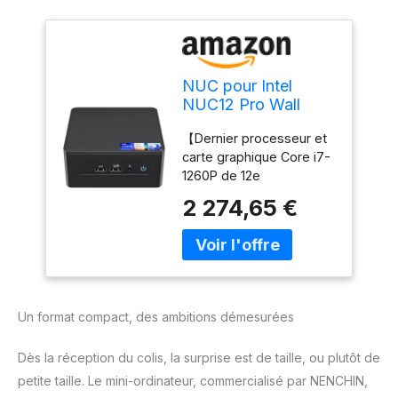
NUC pour Intel
NUC12 Pro Wall
Street Canyon
【Dernier processeur et
NUC12WSHi7 Mini
carte graphique Core i7-
PC, Core i7-1260P
1260P de 12e
12 cœurs, 16
génération】Construit
Threads, 18 Mo de
2 274,65 €
avec Core i7-1260P de
Cache, jusqu'à 4,7
12e génération, carte
GHz Turbo, 16 Go
graphique Iris Xe, 12
de RAM, 512 Go de
cœurs de processeur
SSD, Win 11 Pro
(4P+8E), 16 threads, 18
Mo de cache intelligent,
Un format compact, des ambitions démesurées
35 W TDP P-Cores : 4,7
GHz Turbo ; E-Cores : 3,4
Dès la réception du colis, la surprise est de taille, ou plutôt de
GHz Turbo.
【Technologie
petite taille. Le mini-ordinateur, commercialisé par NENCHIN,