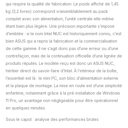
qui respire la qualité de fabrication. Le poids affiché de 1,45
améliorées gèrent le
rendu 3D et le montage
kg (3,2 livres) correspond vraisemblablement au pack
vidéo avec précision.
complet avec son alimentation, l’unité centrale elle-même
【Compatibilité écrans
étant bien plus légère. Une précision importante s’impose
4K/8K de l'Intel NUC 12】
d’emblée : si le nom Intel NUC est historiquement connu, c’est
Avec des options de
bien ASUS qui a repris la fabrication et la commercialisation
connectivité telles que
l'entrée CC, DP 2.1, HDMI
de cette gamme. Il ne s’agit donc pas d’une erreur ou d’une
2.0 et Thunderbolt 4,
contrefaçon, mais de la continuation officielle d’une lignée de
l'Intel NUC 12 assure une
produits réputés. Le modèle reçu est donc un ASUS NUC,
expérience visuelle
héritier direct du savoir-faire d’Intel. À l’intérieur de la boîte,
exceptionnelle. Le NUC
12 Pro i5 prend en charge
l’essentiel est là : le mini PC, son bloc d’alimentation externe
un écran 8K ou jusqu'à
et la plaque de montage. La mise en route est d’une simplicité
quatre écrans 4K
enfantine, notamment grâce à la pré-installation de Windows
simultanément, facilitant
11 Pro, un avantage non négligeable pour être opérationnel
le multitâche. Le support
de montage VESA inclus
en quelques minutes.
optimise l'espace pour
une configuration
Sous le capot : analyse des performances brutes
élégante. Plongez dans