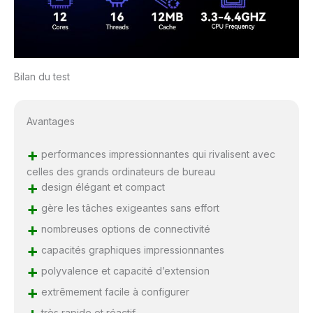
Bilan du test
Avantages
+
performances impressionnantes qui rivalisent avec
celles des grands ordinateurs de bureau
+
design élégant et compact
+
gère les tâches exigeantes sans effort
+
nombreuses options de connectivité
+
capacités graphiques impressionnantes
+
polyvalence et capacité d’extension
+
extrêmement facile à configurer
très rapide et réactif