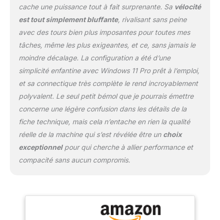
cache une puissance tout à fait surprenante. Sa
vélocité
l'Intel NUC 12 assure une
est tout simplement bluffante
, rivalisant sans peine
expérience visuelle
exceptionnelle. Le NUC
avec des tours bien plus imposantes pour toutes mes
12 Pro i5 prend en charge
tâches, même les plus exigeantes, et ce, sans jamais le
un écran 8K ou jusqu'à
moindre décalage. La configuration a été d’une
quatre écrans 4K
simplicité enfantine avec Windows 11 Pro prêt à l’emploi,
simultanément, facilitant
le multitâche. Le support
et sa connectique très complète le rend incroyablement
de montage VESA inclus
polyvalent. Le seul petit bémol que je pourrais émettre
optimise l'espace pour
concerne une légère confusion dans les détails de la
une configuration
fiche technique, mais cela n’entache en rien la qualité
élégante. Plongez dans
une expérience visuelle
réelle de la machine qui s’est révélée être un
choix
immersive. [Options de
exceptionnel
pour qui cherche à allier performance et
stockage améliorées
compacité sans aucun compromis.
pour des performances
améliorées] En
augmentant les
capacités de stockage
et les performances, le
mini ordinateur de bureau