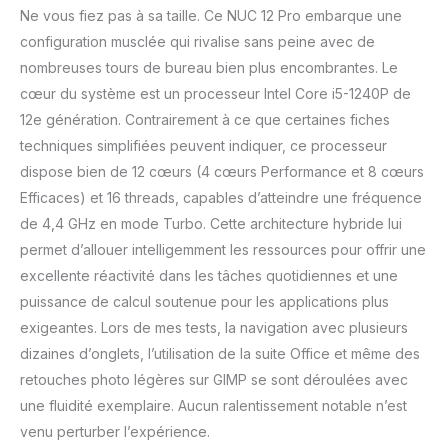
une expérience visuelle
Ne vous fiez pas à sa taille. Ce NUC 12 Pro embarque une
immersive. [Options de
configuration musclée qui rivalise sans peine avec de
stockage améliorées
nombreuses tours de bureau bien plus encombrantes. Le
pour des performances
cœur du système est un processeur Intel Core i5-1240P de
améliorées] En
augmentant les
12e génération. Contrairement à ce que certaines fiches
capacités de stockage
techniques simplifiées peuvent indiquer, ce processeur
et les performances, le
dispose bien de 12 cœurs (4 cœurs Performance et 8 cœurs
mini ordinateur de bureau
Efficaces) et 16 threads, capables d’atteindre une fréquence
Intel NUC 12 Pro
exécutant Windows 11
de 4,4 GHz en mode Turbo. Cette architecture hybride lui
Pro offre 16 Go de RAM
permet d’allouer intelligemment les ressources pour offrir une
DDR4-3200 SODIMM
excellente réactivité dans les tâches quotidiennes et une
double canal (extensible
puissance de calcul soutenue pour les applications plus
jusqu'à 64 Go de RAM
DDR4) et un SSD PCIe
exigeantes. Lors de mes tests, la navigation avec plusieurs
4.0 NVMe de 512 Go
dizaines d’onglets, l’utilisation de la suite Office et même des
(compatible avec SSD
retouches photo légères sur GIMP se sont déroulées avec
PCIe Gen4 2,5" ou
une fluidité exemplaire. Aucun ralentissement notable n’est
disque dur SATA, vendu
séparément).
venu perturber l’expérience.