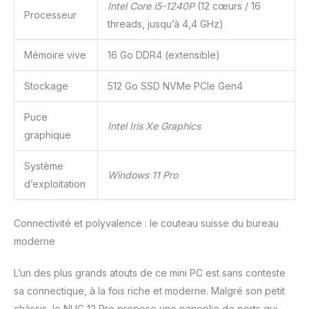
Intel Core i5-1240P
(12 cœurs / 16
assistance client. Si vous
Processeur
threads, jusqu’à 4,4 GHz)
avez des questions ou
rencontrez des
Mémoire vive
16 Go DDR4 (extensible)
problèmes avec le
produit, n'hésitez pas à
nous contacter. Notre
Stockage
512 Go SSD NVMe PCIe Gen4
équipe d'assistance
dédiée NENCHIN est
Puce
Intel Iris Xe Graphics
prête à répondre
graphique
rapidement à toutes vos
préoccupations et à les
Système
résoudre.
Windows 11 Pro
d’exploitation
Connectivité et polyvalence : le couteau suisse du bureau
moderne
L’un des plus grands atouts de ce mini PC est sans conteste
sa connectique, à la fois riche et moderne. Malgré son petit
châssis, le NUC 12 Pro propose une panoplie de ports qui