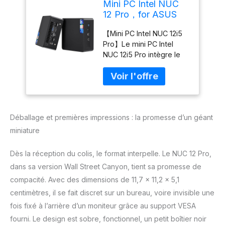
Mini PC Intel NUC
12 Pro，for ASUS
NUC 12 Pro Wall
【Mini PC Intel NUC 12i5
Street Canyon
Pro】Le mini PC Intel
NUC12WSHi5 i5-
NUC 12i5 Pro intègre le
1240P 12e gen, 12
processeur Intel Core i5-
cœurs, 12 Mo Cache
1240P de 12e génération,
Intel Smart, Turbo
offrant 12 cœurs (4P+8E),
4,4 GHz, Iris XE 28
16 threads, 12 Mo de
W, 16 Go RAM, 512
cache L3 et une vitesse
Go SSD, Win 11 Pro.
Déballage et premières impressions : la promesse d’un géant
jusqu'à 4,4 GHz. Cette
unité combine
miniature
performances robustes
et efficacité énergétique,
Dès la réception du colis, le format interpelle. Le NUC 12 Pro,
idéale pour diverses
dans sa version Wall Street Canyon, tient sa promesse de
applications. Son
compacité. Avec des dimensions de 11,7 x 11,2 x 5,1
système de dissipation
thermique assure un
centimètres, il se fait discret sur un bureau, voire invisible une
fonctionnement
fois fixé à l’arrière d’un moniteur grâce au support VESA
silencieux. Les cartes
fourni. Le design est sobre, fonctionnel, un petit boîtier noir
graphiques Intel Iris Xe