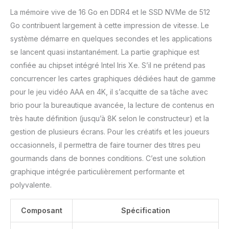
【Sélections de
La mémoire vive de 16 Go en DDR4 et le SSD NVMe de 512
connectivité flexibles】
Explorez un large
Go contribuent largement à cette impression de vitesse. Le
éventail d'options de
système démarre en quelques secondes et les applications
connectivité comprenant
se lancent quasi instantanément. La partie graphique est
4 ports USB 3.2 Gen 2
confiée au chipset intégré Intel Iris Xe. S’il ne prétend pas
Type A, 2 sorties HDMI
2.0, 2 ports Thunderbolt
concurrencer les cartes graphiques dédiées haut de gamme
4, un port d'entrée CC,
pour le jeu vidéo AAA en 4K, il s’acquitte de sa tâche avec
2500 Mo Gigabit Ethernet
brio pour la bureautique avancée, la lecture de contenus en
et une prise
très haute définition (jusqu’à 8K selon le constructeur) et la
casque/micro 3,5 mm, le
tout parfaitement intégré
gestion de plusieurs écrans. Pour les créatifs et les joueurs
dans un assortiment de
occasionnels, il permettra de faire tourner des titres peu
configurations
gourmands dans de bonnes conditions. C’est une solution
polyvalentes et
graphique intégrée particulièrement performante et
personnalisables.
【Garantie après-vente
polyvalente.
étendue】Profitez de la
tranquillité d'esprit
Composant
Spécification
offerte par notre garantie
de 3 ans et notre