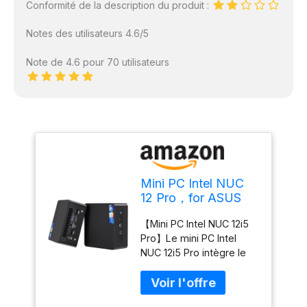
Conformité de la description du produit :
Notes des utilisateurs 4.6/5
Note de 4.6 pour 70 utilisateurs
Mini PC Intel NUC
12 Pro，for ASUS
NUC 12 Pro Wall
【Mini PC Intel NUC 12i5
Street Canyon
Pro】Le mini PC Intel
NUC12WSHi5 i5-
NUC 12i5 Pro intègre le
1240P 12e gen, 12
processeur Intel Core i5-
cœurs, 12 Mo Cache
1240P de 12e génération,
Intel Smart, Turbo
offrant 12 cœurs (4P+8E),
4,4 GHz, Iris XE 28