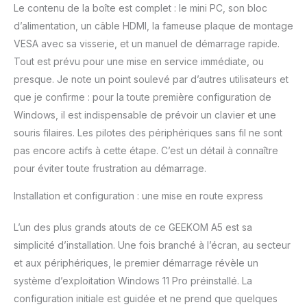
Le contenu de la boîte est complet : le mini PC, son bloc
prend en charge des
d’alimentation, un câble HDMI, la fameuse plaque de montage
mises à niveau jusqu'à
64 Go, tandis que le slot
VESA avec sa visserie, et un manuel de démarrage rapide.
M.2 2242 et le baie pour
Tout est prévu pour une mise en service immédiate, ou
disque 2,5" permettent
presque. Je note un point soulevé par d’autres utilisateurs et
une extension jusqu'à 10
que je confirme : pour la toute première configuration de
To de stockage total.
Ces options de mise à
Windows, il est indispensable de prévoir un clavier et une
niveau flexibles en font
souris filaires. Les pilotes des périphériques sans fil ne sont
un mini PC et un
pas encore actifs à cette étape. C’est un détail à connaître
ordinateur de bureau
pour éviter toute frustration au démarrage.
idéal pour les projets
créatifs, les charges de
Installation et configuration : une mise en route express
travail professionnelles
et les besoins futurs.
L’un des plus grands atouts de ce GEEKOM A5 est sa
[Couverture 3 ans de
qualité professionnelle]
simplicité d’installation. Une fois branché à l’écran, au secteur
Contrairement aux
et aux périphériques, le premier démarrage révèle un
marques qui n'offrent
système d’exploitation Windows 11 Pro préinstallé. La
qu'une garantie limitée
configuration initiale est guidée et ne prend que quelques
d'un an, GEEKOM