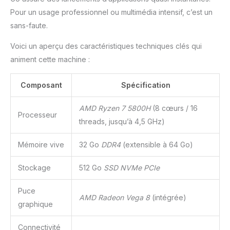
les applications
Pour un usage professionnel ou multimédia intensif, c’est un
professionnelles
sans-faute.
continues, les tâches de
bureau et l'informatique
Voici un aperçu des caractéristiques techniques clés qui
professionnelle. Associé
animent cette machine :
à une structure interne
robuste et à des tests
de fiabilité rigoureux,
Composant
Spécification
stables et fiables pour
une utilisation à long
AMD Ryzen 7 5800H
(8 cœurs / 16
Processeur
terme. [Mini PC à quatre
threads, jusqu’à 4,5 GHz)
écrans avec sortie 8K et
connectivité avancée]
Mémoire vive
32 Go
DDR4
(extensible à 64 Go)
Prend en charge jusqu'à
quatre écrans via les
Stockage
512 Go
SSD NVMe PCIe
deux ports HDMI et les
deux ports USB-C, y
Puce
compris une sortie 8K
AMD Radeon Vega 8
(intégrée)
par USB-C, pour créer un
graphique
espace de travail multi-
écrans efficace. Ce mini
Connectivité