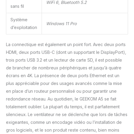
WiFi 6
,
Bluetooth 5.2
PC et ordinateur de
sans fil
bureau GEEKOM A5
dispose également du
Système
WiFi 6, du Bluetooth 5.4,
Windows 11 Pro
d’exploitation
d'un port LAN 2,5 GbE,
d'un lecteur de carte SD
et de multiples ports USB
La connectique est également un point fort. Avec deux ports
pour une mise en réseau
HDMI, deux ports USB-C (dont un supportant le DisplayPort),
rapide et des connexions
pratiques avec vos
trois ports USB 3.2 et un lecteur de carte SD, il est possible
périphériques.
de brancher de nombreux périphériques et jusqu’à quatre
écrans en 4K. La présence de deux ports Ethernet est un
plus appréciable pour des usages avancés comme la mise
en place d’un routeur personnalisé ou pour garantir une
redondance réseau. Au quotidien, le GEEKOM A5 se fait
totalement oublier. La plupart du temps, il est parfaitement
silencieux. Le ventilateur ne se déclenche que lors de tâches
exigeantes, comme un encodage vidéo ou l’installation de
gros logiciels, et le son produit reste contenu, bien moins