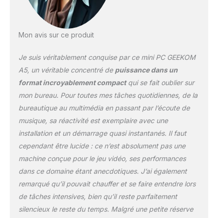
professionnels et la
productivité au quotidien.
[16 Go DDR4 RAM + 512
Mon avis sur ce produit
Go SSD, extensible
jusqu'à 64 Go RAM et 10
Je suis véritablement conquise par ce mini PC GEEKOM
To de stockage] Équipé
de 16 Go de RAM DDR4
A5, un véritable concentré de
puissance dans un
et d'un SSD PCIe NVMe
format incroyablement compact
qui se fait oublier sur
de 512 Go, le mini PC
mon bureau. Pour toutes mes tâches quotidiennes, de la
GEEKOM A5 offre une
bureautique au multimédia en passant par l’écoute de
réactivité rapide et un
multitâche fluide. La
musique, sa réactivité est exemplaire avec une
double barrette RAM
installation et un démarrage quasi instantanés. Il faut
prend en charge des
cependant être lucide : ce n’est absolument pas une
mises à niveau jusqu'à
machine conçue pour le jeu vidéo, ses performances
64 Go, tandis que le slot
M.2 2242 et le baie pour
dans ce domaine étant anecdotiques. J’ai également
disque 2,5" permettent
remarqué qu’il pouvait chauffer et se faire entendre lors
une extension jusqu'à 10
de tâches intensives, bien qu’il reste parfaitement
To de stockage total.
silencieux le reste du temps. Malgré une petite réserve
Ces options de mise à