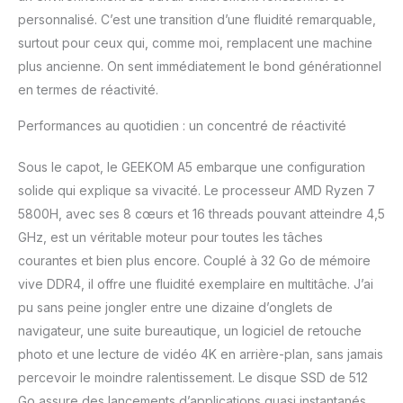
et éducatif. Contactez-
personnalisé. C’est une transition d’une fluidité remarquable,
nous pour obtenir un tarif
personnalisé pour les
surtout pour ceux qui, comme moi, remplacent une machine
achats en volume.
plus ancienne. On sent immédiatement le bond générationnel
[Système de
en termes de réactivité.
refroidissement IceBlast
3.0 pour une fiabilité
Performances au quotidien : un concentré de réactivité
24h/24 et 7j/7] Le mini
PC GEEKOM A5 est
Sous le capot, le GEEKOM A5 embarque une configuration
équipé d'un système de
solide qui explique sa vivacité. Le processeur AMD Ryzen 7
refroidissement IceBlast
3.0 amélioré, avec un flux
5800H, avec ses 8 cœurs et 16 threads pouvant atteindre 4,5
d'air optimisé et une
GHz, est un véritable moteur pour toutes les tâches
dissipation thermique
courantes et bien plus encore. Couplé à 32 Go de mémoire
efficace, contribuant à
vive DDR4, il offre une fluidité exemplaire en multitâche. J’ai
maintenir des
performances stables
pu sans peine jongler entre une dizaine d’onglets de
lors de charges de travail
navigateur, une suite bureautique, un logiciel de retouche
prolongées. Conçu pour
photo et une lecture de vidéo 4K en arrière-plan, sans jamais
un fonctionnement
percevoir le moindre ralentissement. Le disque SSD de 512
24h/24 et 7j/7, il maîtrise
les températures pour
Go assure des lancements d’applications quasi instantanés.