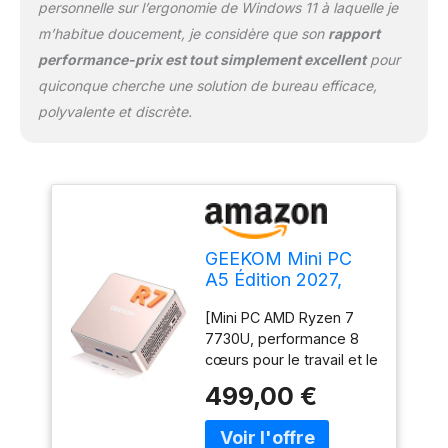
niveau flexibles en font
personnelle sur l’ergonomie de Windows 11 à laquelle je
un mini PC et un
m’habitue doucement, je considère que son
rapport
ordinateur de bureau
performance-prix est tout simplement excellent
pour
idéal pour les projets
quiconque cherche une solution de bureau efficace,
créatifs, les charges de
polyvalente et discrète.
travail professionnelles
et les besoins futurs.
[Couverture 3 ans de
qualité professionnelle]
Contrairement aux
marques qui n'offrent
qu'une garantie limitée
GEEKOM Mini PC
d'un an, GEEKOM
A5 Édition 2027,
accompagne chaque A5
Ryzen 7 7730U, 16
d'une garantie officielle
[Mini PC AMD Ryzen 7
Go DDR4 RAM, 512
de 3 ans. Le GEEKOM A5,
7730U, performance 8
Go SSD
avec son châssis
cœurs pour le travail et le
entièrement métallique,
multitâche] Le Mini PC
surpasse les alternatives
499,00 €
GEEKOM A5 est équipé
en plastique pour les
d'un processeur AMD
déploiements industriels
Ryzen 7 7730U (8