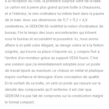
programmation,
À la réception du colis, la première surprise vient de la taille.
Photoshop, le montage
Le carton est à peine plus grand qu’une boîte à chaussures,
vidéo léger et le
et à l’intérieur, le mini-ordinateur lui-même tient dans la paume
multitâche. Ce mini PC
de la main. Avec ses dimensions de 11,7 x 11,2 x 4,9
compact et cet
centimètres, le GEEKOM A5 redéfinit la notion d’ordinateur de
ordinateur de bureau
polyvalent assurent une
bureau. Fini le temps des tours encombrantes qui trônent
informatique efficace
sous le bureau et accumulent la poussière. Ici, nous avons
pour le télétravail, les
affaire à un petit cube élégant, au design sobre et à la finition
professionnels et la
soignée, qui trouve sa place n’importe où, y compris fixé à
productivité au quotidien.
[16 Go DDR4 RAM + 512
l’arrière d’un moniteur grâce au support VESA fourni. C’est
Go SSD, extensible
une solution que j’ai immédiatement adoptée pour un poste
jusqu'à 64 Go RAM et 10
de travail épuré au maximum. Le châssis en métal et plastique
To de stockage] Équipé
inspire confiance et témoigne d’une conception de qualité.
de 16 Go de RAM DDR4
et d'un SSD PCIe NVMe
En le sortant de sa boîte, on sent un poids qui rassure sur la
de 512 Go, le mini PC
densité des composants qu’il renferme. Il est clair que
GEEKOM A5 offre une
GEEKOM n’a pas fait de compromis sur la construction malgré
réactivité rapide et un
le format compact.
multitâche fluide. La
double barrette RAM