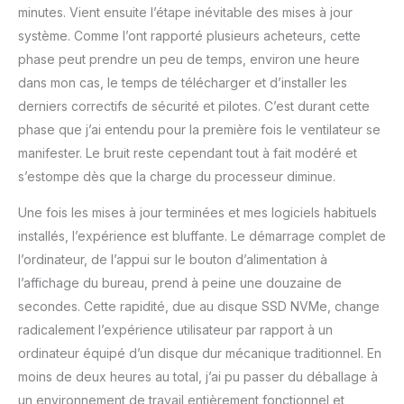
accompagne chaque A5
minutes. Vient ensuite l’étape inévitable des mises à jour
d'une garantie officielle
système. Comme l’ont rapporté plusieurs acheteurs, cette
de 3 ans. Le GEEKOM A5,
phase peut prendre un peu de temps, environ une heure
avec son châssis
dans mon cas, le temps de télécharger et d’installer les
entièrement métallique,
surpasse les alternatives
derniers correctifs de sécurité et pilotes. C’est durant cette
en plastique pour les
phase que j’ai entendu pour la première fois le ventilateur se
déploiements industriels
manifester. Le bruit reste cependant tout à fait modéré et
et en volume, tout en
s’estompe dès que la charge du processeur diminue.
améliorant la dissipation
thermique passive. Son
Une fois les mises à jour terminées et mes logiciels habituels
matériel à long cycle de
installés, l’expérience est bluffante. Le démarrage complet de
vie simplifie les achats
en gros et la
l’ordinateur, de l’appui sur le bouton d’alimentation à
maintenance
l’affichage du bureau, prend à peine une douzaine de
informatique, ce qui en
secondes. Cette rapidité, due au disque SSD NVMe, change
fait un mini PC et un
radicalement l’expérience utilisateur par rapport à un
ordinateur de bureau
idéal pour les projets à
ordinateur équipé d’un disque dur mécanique traditionnel. En
grande échelle dans les
moins de deux heures au total, j’ai pu passer du déballage à
secteurs professionnel
un environnement de travail entièrement fonctionnel et