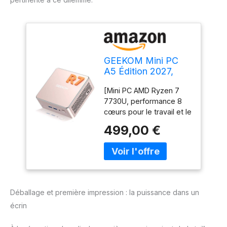
GEEKOM Mini PC
A5 Édition 2027,
Ryzen 7 7730U, 16
[Mini PC AMD Ryzen 7
Go DDR4 RAM, 512
7730U, performance 8
Go SSD
cœurs pour le travail et le
multitâche] Le Mini PC
499,00 €
GEEKOM A5 est équipé
d'un processeur AMD
Ryzen 7 7730U (8
cœurs, 16 threads) avec
des graphiques Radeon
Vega 8, offrant des
Déballage et première impression : la puissance dans un
performances fiables
écrin
pour le travail de bureau,
les visioconférences, la