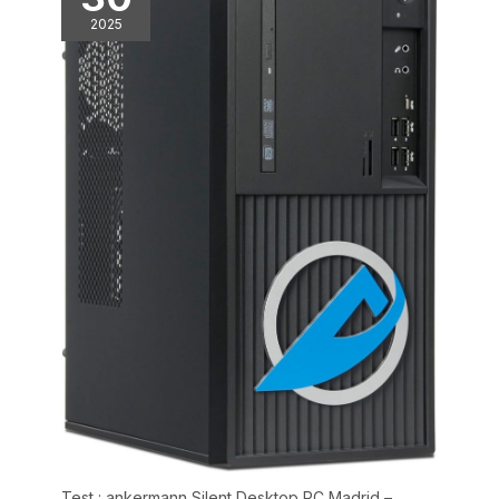
maintenir des
également pour divertissement
2025
visuel à domicile, HTPC. 💖
performances stables
【Pourquoi NiPoGi】Facile à
lors de charges de travail
apprendre, facile à configurer.
Le NiPoGi Mini PC est petit et
prolongées. Conçu pour
exquis et peut être mis dans
un fonctionnement
un sac et emporté avec vous à
24h/24 et 7j/7, il maîtrise
tout moment, idéal pour les
voyages d'affaires. NiPoGi P2
les températures pour
comprend 1 mini PC R2544, 1
les applications
adaptateur secteur, 1 support
VESA, 1 manuel d'utilisation, 1
professionnelles
câble HDMI, 1 an de service
continues, les tâches de
client de qualité et un service
bureau et l'informatique
client professionnel 24h/24 et
7j/7.
professionnelle. Associé
à une structure interne
robuste et à des tests
de fiabilité rigoureux,
stables et fiables pour
une utilisation à long
terme. [Mini PC à quatre
écrans avec sortie 8K et
connectivité avancée]
Prend en charge jusqu'à
Test : ankermann Silent Desktop PC Madrid –