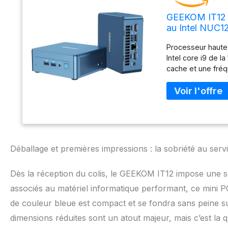
GEEKOM IT12 M
au Intel NUC
11 Pro, Graphi
Processeur haute
d'entreprise
Intel core i9 de 
cache et une fré
et d'une efficac
votre travail quot
plus encore Gran
GEEKOM NUC12 i9 
rapide que la RAM
jusqu'à 64 Go (32
Gen3). La mémoire
Déballage et premières impressions : la sobriété au serv
Iris Xe Graphics 
Mini IT12 est équ
Dès la réception du colis, le GEEKOM IT12 impose une se
4.0 (prend en cha
permet d'utiliser
associés au matériel informatique performant, ce mini 
au total) pour eff
de couleur bleue est compact et se fondra sans peine s
vivants 2,5 G LAN
dimensions réduites sont un atout majeur, mais c’est la qu
sans fil, dispose 