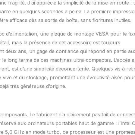
gabit vous permet de bénéficier de connexions Internet rapides
 fragilité. J’ai apprécié la simplicité de la mise en route :
ande vitesse. Bluetooth 5.2 vous permet de connecter plus
marre en quelques secondes à peine. La première impressi
s appareils sans fil (casque, souris, clavier, etc. Support
cro PC GEEKOM a déjà préinstallé le système Windows 11 Pro et
re efficace dès sa sortie de boîte, sans fioritures inutiles.
le changement du système d'exploitation vers Windows 10 Pro
 de 3 ans (remplacement gratuit pendant 1 an, garantie gratuite
 bloc d’alimentation, une plaque de montage VESA pour le fix
 client professionnel
étail, mais la présence de cet accessoire est toujours
ant deux ans, un gage de confiance qui répond en partie au
sur le long terme de ces machines ultra-compactes. L’accès 
ent, est d’une simplicité déconcertante. Quelques vis à reti
vive et du stockage, promettant une évolutivité aisée pou
déjà très généreuse d’origine.
composants. Le fabricant n’a clairement pas fait de conces
réservé aux ordinateurs portables haut de gamme : l’Intel 
dre 5,0 GHz en mode turbo, ce processeur est une promes