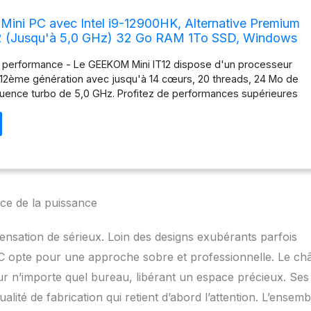
ini PC avec Intel i9-12900HK, Alternative Premium
12 (Jusqu'à 5,0 GHz) 32 Go RAM 1To SSD, Windows
smes Iris XE 8K,2 X USB4,Mini Ordinateur de Bureau
 performance - Le GEEKOM Mini IT12 dispose d'un processeur
la 12ème génération avec jusqu'à 14 cœurs, 20 threads, 24 Mo de
quence turbo de 5,0 GHz. Profitez de performances supérieures
ité énergétique accrue avec ce PC domestique ou de bureau pour
idien, y compris le multitâche, la vidéo, le streaming, les jeux et
de mémoire et capacité de stockage - Le mini PC de jeu
est équipé d'une mémoire vive de 3200 MHz qui est 20 % plus
 de 2666 MHz et prend en charge le double canal, extensible
 + 32), et offre 1 To SSD PCIe Gen4 (plus rapide que 40 % de
 peut être utilisée avec un SSD M.2 2242 SATA (jusqu'à 1 To) 8K
ice de la puissance
et prise en charge de l'écran 4 - Le mini PC de bureau GEEKOM
ipé de graphiques Intel Iris Xe Graphics et dispose de 2 ports USB
nsation de sérieux. Loin des designs exubérants parfois
rge DP1.4, 8K @ 60Hz) et de 2 ports HDMI 2.0 (4K @ 60Hz). Cela
 simultanément deux écrans 8K et deux écrans 4K (quatre écrans
PC opte pour une approche sobre et professionnelle. Le châ
ectuer le multitâche, jouer à des jeux et profiter de visuels nets et
ur n’importe quel bureau, libérant un espace précieux. Ses
/WiFi6E/Bluetooth 5.2 - Mini ordinateur GEEKOM avec WiFi 6E
alité de fabrication qui retient d’abord l’attention. L’ensemb
d'une triple bande 2,5G/5G/6G, plus rapide et faible latence.