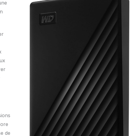
 une
on
er
x
aux
rer
r
sions
Core
se de