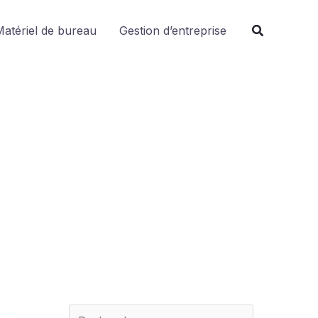
R
atériel de bureau
Gestion d’entreprise
e
c
h
e
r
c
h
e
r