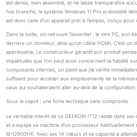
L'Ethernet 2.5 Gi
est dense, bien assemblé, et ne laisse transparaître aucune
et de surfer à gr
fois branché, le système Windows 11 Pro préinstallé dé
rapidement d'autre
technique - Le mi
est donc celle d’un appareil prêt à l’emploi, conçu pour êt
prend en charge 
et Linux. Garantie
Dans la boîte, on retrouve l’essentiel : le mini PC, son
de 2 ans) service
derrière un moniteur, ainsi qu’un câble HDMI. C’est un d
appréciable. Le constructeur garantit son produit pend
inquiétudes que l’on peut avoir concernant la fiabilité 
composants internes, un point que j’ai vérifié immédiatem
suffisent pour accéder aux emplacements de la mémoire 
ceux qui souhaiteraient aller au-delà de la configuration 
Sous le capot : une fiche technique sans compromis
Le véritable intérêt de ce GEEKOM IT12 réside dans ses 
et a équipé sa machine d’un processeur habituellement 
i9-12900HK. Avec ses 14 cœurs et sa capacité à attein