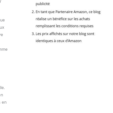
r
que
eux
ve
s
omme
le.
en
s en