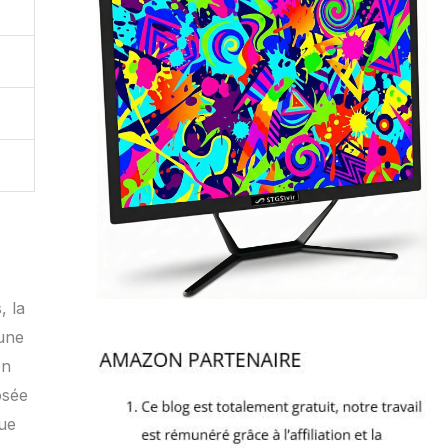
, la
 une
on
osée
que