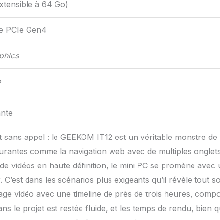
tensible à 64 Go)
e PCIe Gen4
aphics
o
ante
 est sans appel : le GEEKOM IT12 est un véritable monstre de
rantes comme la navigation web avec de multiples onglets
 de vidéos en haute définition, le mini PC se promène avec
. C’est dans les scénarios plus exigeants qu’il révèle tout s
ntage vidéo avec une timeline de près de trois heures, comp
s le projet est restée fluide, et les temps de rendu, bien 