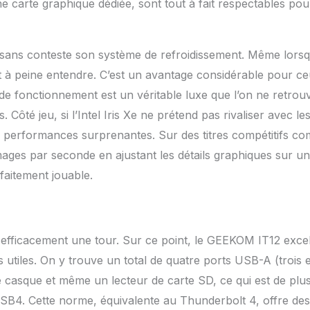
e carte graphique dédiée, sont tout à fait respectables pou
t sans conteste son système de refroidissement. Même lors
fait à peine entendre. C’est un avantage considérable pour c
 de fonctionnement est un véritable luxe que l’on ne retrou
té jeu, si l’Intel Iris Xe ne prétend pas rivaliser avec le
s performances surprenantes. Sur des titres compétitifs c
0 images par seconde en ajustant les détails graphiques sur un
faitement jouable.
 efficacement une tour. Sur ce point, le GEEKOM IT12 excel
 utiles. On y trouve un total de quatre ports USB-A (trois 
 casque et même un lecteur de carte SD, ce qui est de plu
 USB4. Cette norme, équivalente au Thunderbolt 4, offre des