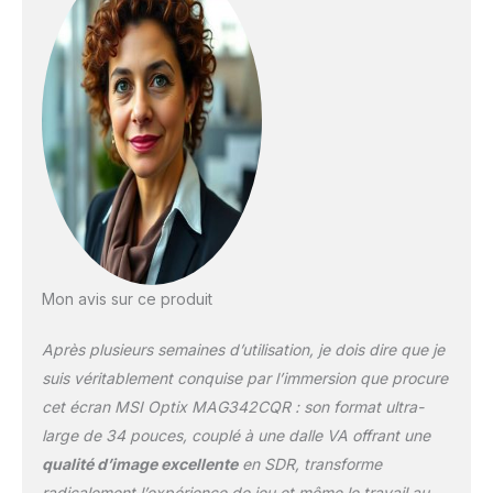
dans l'image 34"
UWQHD, 144Hz - Dalle VA
quadruple hautedéfinition
3440x1440 (21:9) avec
taux de rafraîchissement
élevé de 144Hz
(Adaptive Sync) pour un
suivi de
visée/mouvement fluide;
Temps de réponse très
faible de 1ms (MPRT)
idéal pour les
événements eSports
Mon avis sur ce produit
LARGE GAMME DE
COULEURS - Supporte
Après plusieurs semaines d’utilisation, je dois dire que je
jusqu'à 1.07 milliard de
suis véritablement conquise par l’immersion que procure
couleurs (8bits+FRC) à
cet écran MSI Optix MAG342CQR : son format ultra-
118% sRGB pour des
large de 34 pouces, couplé à une dalle VA offrant une
images & détails plus
immersifs; Les écrans
qualité d’image excellente
en SDR, transforme
MSI sont optimisés pour
radicalement l’expérience de jeu et même le travail au