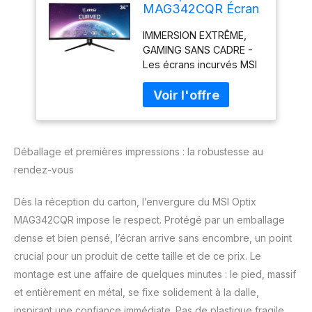
MAG342CQR Écran
Gaming Incurvé
IMMERSION EXTRÊME,
UWQHD 34" -
GAMING SANS CADRE -
1500R, Dalle VA,
Les écrans incurvés MSI
3440x1440, 144Hz /
offrent une expérience
1ms, Adaptive Sync,
gaming plus immersive
HDR Ready, Mystic
avec une courbure 1500R
Light, Pied de
à la distance de
Support Réglable 4
visualisation optimale
Directions - DP 1.4,
Déballage et premières impressions : la robustesse au
(rayon de 1500mm) & un
HDMI 2.0
design 'sans cadre' pour
rendez-vous
se fondre encore plus
dans l'image 34"
Dès la réception du carton, l’envergure du MSI Optix
UWQHD, 144Hz - Dalle VA
MAG342CQR impose le respect. Protégé par un emballage
quadruple hautedéfinition
dense et bien pensé, l’écran arrive sans encombre, un point
3440x1440 (21:9) avec
taux de rafraîchissement
crucial pour un produit de cette taille et de ce prix. Le
élevé de 144Hz
montage est une affaire de quelques minutes : le pied, massif
(Adaptive Sync) pour un
et entièrement en métal, se fixe solidement à la dalle,
suivi de
inspirant une confiance immédiate. Pas de plastique fragile