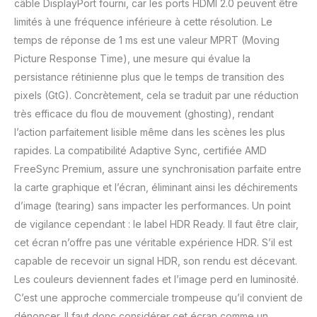
câble DisplayPort fourni, car les ports HDMI 2.0 peuvent être
limités à une fréquence inférieure à cette résolution. Le
temps de réponse de 1 ms est une valeur MPRT (Moving
Picture Response Time), une mesure qui évalue la
persistance rétinienne plus que le temps de transition des
pixels (GtG). Concrètement, cela se traduit par une réduction
très efficace du flou de mouvement (ghosting), rendant
l’action parfaitement lisible même dans les scènes les plus
rapides. La compatibilité Adaptive Sync, certifiée AMD
FreeSync Premium, assure une synchronisation parfaite entre
la carte graphique et l’écran, éliminant ainsi les déchirements
d’image (tearing) sans impacter les performances. Un point
de vigilance cependant : le label HDR Ready. Il faut être clair,
cet écran n’offre pas une véritable expérience HDR. S’il est
capable de recevoir un signal HDR, son rendu est décevant.
Les couleurs deviennent fades et l’image perd en luminosité.
C’est une approche commerciale trompeuse qu’il convient de
dénoncer. Il faut donc considérer cet écran comme un