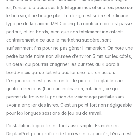
visée/mouvement fluide;
Temps de réponse très
ici, l’ensemble pèse ses 6,9 kilogrammes et une fois posé sur
faible de 1ms (MPRT)
le bureau, il ne bouge plus. Le design est sobre et efficace,
idéal pour les
typique de la gamme MSI Gaming. La couleur noire est passe-
événements eSports
partout, et les bords, bien que non totalement inexistants
LARGE GAMME DE
contrairement à ce que le marketing suggère, sont
COULEURS - Supporte
jusqu'à 1.07 milliard de
suffisamment fins pour ne pas gêner l’immersion. On note une
couleurs (8bits+FRC) à
petite bande noire non allumée d’environ 5 mm sur les côtés,
118% sRGB pour des
un détail qui pourrait chagriner les puristes du « bord à
images & détails plus
bord » mais qui se fait vite oublier une fois en action.
immersifs; Les écrans
MSI sont optimisés pour
L’ergonomie n’est pas en reste : le pied est réglable dans
réduire la lumière bleue &
quatre directions (hauteur, inclinaison, rotation), ce qui
la fatigue oculaire via
permet de trouver la position de visionnage parfaite sans
technologie
avoir à empiler des livres. C’est un point fort non négligeable
antiscintillement HDR
READY & NIGHT VISION -
pour les longues sessions de jeu ou de travail.
Les écrans HDR Ready
offrent un contraste
L’installation logicielle est tout aussi simple. Branché en
dynamique réaliste qui
DisplayPort pour profiter de toutes ses capacités, l’écran est
imite l'adaptation de l'œil