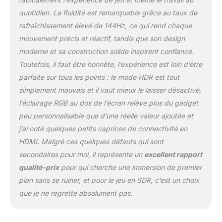
réduire la lumière bleue &
quotidien. La fluidité est remarquable grâce au taux de
la fatigue oculaire via
rafraîchissement élevé de 144Hz, ce qui rend chaque
technologie
antiscintillement HDR
mouvement précis et réactif, tandis que son design
READY & NIGHT VISION -
moderne et sa construction solide inspirent confiance.
Les écrans HDR Ready
Toutefois, il faut être honnête, l’expérience est loin d’être
offrent un contraste
parfaite sur tous les points : le mode HDR est tout
dynamique réaliste qui
imite l'adaptation de l'œil
simplement mauvais et il vaut mieux le laisser désactivé,
humain aux conditions
l’éclairage RGB au dos de l’écran relève plus du gadget
d'éclairage changeantes
peu personnalisable que d’une réelle valeur ajoutée et
(1:4000, 1:100M DCR); MSI
j’ai noté quelques petits caprices de connectivité en
Night Vision assiste dans
les scènes de jeu les
HDMI. Malgré ces quelques défauts qui sont
plus sombres
secondaires pour moi, il représente un
excellent rapport
CONNECTIVITÉ
qualité-prix
pour qui cherche une immersion de premier
POLYVALENTE - Les
plan sans se ruiner, et pour le jeu en SDR, c’est un choix
options d'interface PC,
Mac, console, mobile &
que je ne regrette absolument pas.
ordinateur portable
incluent les ports