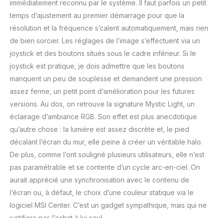
immédiatement reconnu par le système. Il faut parfois un petit
humain aux conditions
temps d’ajustement au premier démarrage pour que la
d'éclairage changeantes
résolution et la fréquence s’calent automatiquement, mais rien
(1:4000, 1:100M DCR); MSI
Night Vision assiste dans
de bien sorcier. Les réglages de l’image s’effectuent via un
les scènes de jeu les
joystick et des boutons situés sous le cadre inférieur. Si le
plus sombres
joystick est pratique, je dois admettre que les boutons
CONNECTIVITÉ
manquent un peu de souplesse et demandent une pression
POLYVALENTE - Les
options d'interface PC,
assez ferme, un petit point d’amélioration pour les futures
Mac, console, mobile &
versions. Au dos, on retrouve la signature Mystic Light, un
ordinateur portable
éclairage d’ambiance RGB. Son effet est plus anecdotique
incluent les ports
qu’autre chose : la lumière est assez discrète et, le pied
DisplayPort 1.4
(UWQHD/144Hz) & HDMI
décalant l’écran du mur, elle peine à créer un véritable halo.
2.0 (UWQHD/100Hz); Pied
De plus, comme l’ont souligné plusieurs utilisateurs, elle n’est
de support réglable dans
pas paramétrable et se contente d’un cycle arc-en-ciel. On
4 directions & ambiance
aurait apprécié une synchronisation avec le contenu de
Mystic Light
l’écran ou, à défaut, le choix d’une couleur statique via le
logiciel MSI Center. C’est un gadget sympathique, mais qui ne
justifiera pas l’achat à lui seul.