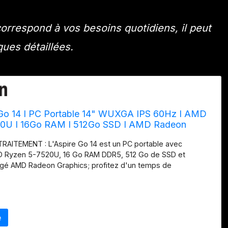
correspond à vos besoins quotidiens, il peut
ques détaillées.
 Go 14 I PC Portable 14" WUXGA IPS 60Hz I AMD
0U I 16Go RAM I 512Go SSD I AMD Radeon
indows 11 Home I Argent I Clavier FR AZERTY I
RAITEMENT : L'Aspire Go 14 est un PC portable avec
909
 Ryzen 5-7520U, 16 Go RAM DDR5, 512 Go de SSD et
agé AMD Radeon Graphics; profitez d'un temps de
éléré et d'une qualité graphique améliorée DES IMAGES
Écran 14” WUXGA LCD IPS à bords fins, pour des couleurs
€
 images éclatantes; offre plus d'espace vertical, tandis que la
 garantit des couleurs précises et de larges angles de vue
TABLE : Avec son format de 14 pouces, cet ordinateur