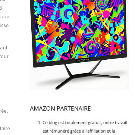
B
sure
isse
uant
reur
rée,
u
faire