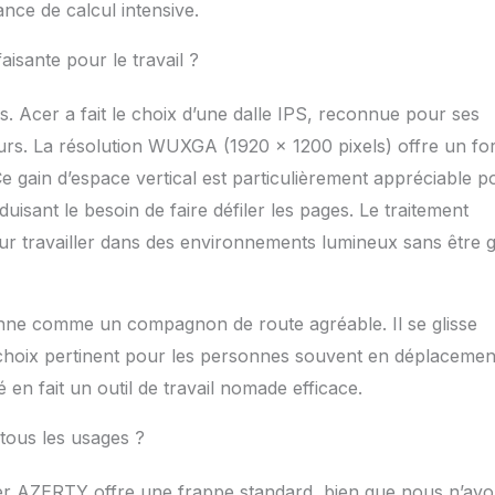
nce de calcul intensive.
isante pour le travail ?
. Acer a fait le choix d’une dalle IPS, reconnue pour ses
leurs. La résolution WUXGA (1920 x 1200 pixels) offre un fo
Ce gain d’espace vertical est particulièrement appréciable p
uisant le besoin de faire défiler les pages. Le traitement
our travailler dans des environnements lumineux sans être 
ionne comme un compagnon de route agréable. Il se glisse
n choix pertinent pour les personnes souvent en déplacemen
 en fait un outil de travail nomade efficace.
tous les usages ?
vier AZERTY offre une frappe standard, bien que nous n’ay