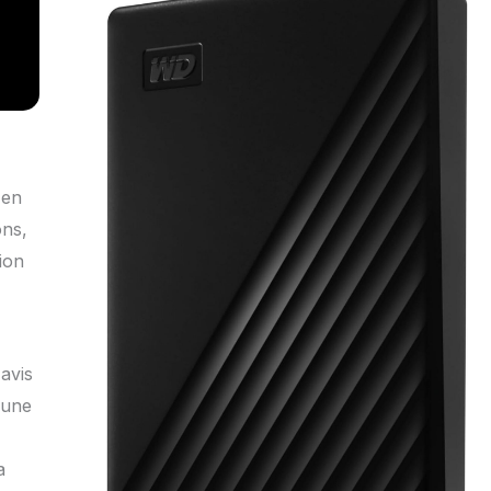
zen
ons,
ion
 avis
 une
a