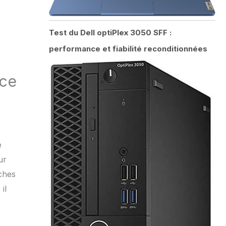
Test du Dell optiPlex 3050 SFF :
performance et fiabilité reconditionnées
nce
e
ur
ches
il