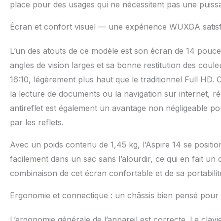
place pour des usages qui ne nécessitent pas une puissa
Écran et confort visuel — une expérience WUXGA satisfa
L’un des atouts de ce modèle est son écran de 14 pouces
angles de vision larges et sa bonne restitution des cou
16:10, légèrement plus haut que le traditionnel Full HD. 
la lecture de documents ou la navigation sur internet, réd
antireflet est également un avantage non négligeable p
par les reflets.
Avec un poids contenu de 1,45 kg, l’Aspire 14 se posit
facilement dans un sac sans l’alourdir, ce qui en fait u
combinaison de cet écran confortable et de sa portabilité
Ergonomie et connectique : un châssis bien pensé pour 
L’ergonomie générale de l’appareil est correcte. Le cla