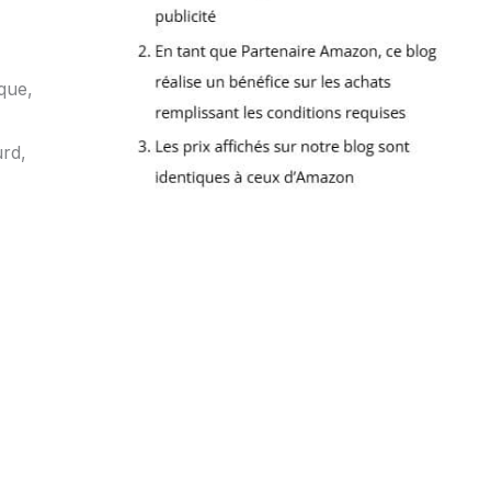
ique,
urd,