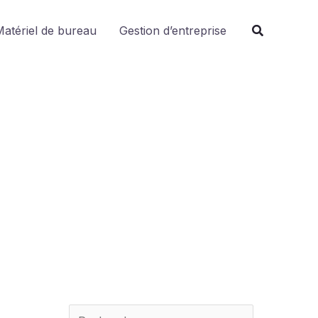
R
atériel de bureau
Gestion d’entreprise
e
c
h
e
r
c
h
e
r