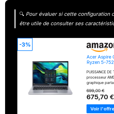
🔍
Pour évaluer si cette configuration 
être utile de consulter ses caractéristi
-3%
Acer Aspire
Ryzen 5-752
Graphics I W
PUISSANCE DE T
AG14-22P-R
processeur AMD
graphique part
chargement acc
699,00 €
SAISISSANTES : 
675,70 
réalistes et des
technologie IPS
COMPACT ET POR