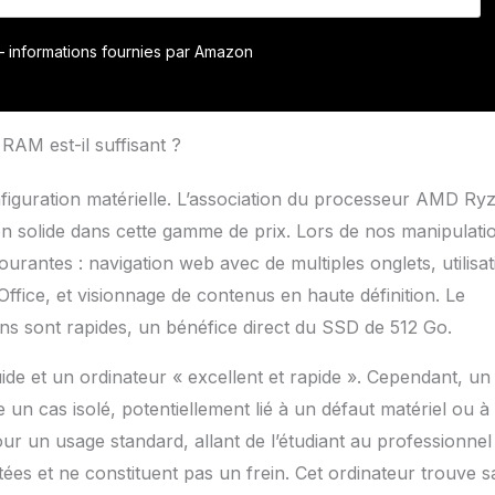
 compagnon de voyage idéal. Il allie légèreté et performance
ttre de travailler efficacement où que vous soyez
FIL : Maintenez un signal sans fil stable et puissant grâce à
r – informations fournies par Amazon
6+BT (802.11a/b/g/n/ac/ax); Bluetooth 5.1 et deux haut-
 intégrés ACER ASPIRE Go 14: Ordinateur portable Acer avec
uissant, des images éclatantes, une grande variété de ports
 HDMI) et de l’espace pour tous vos projets
RAM est-il suffisant ?
figuration matérielle. L’association du processeur AMD Ry
n solide dans cette gamme de prix. Lors de nos manipulati
ourantes : navigation web avec de multiples onglets, utilisat
ffice, et visionnage de contenus en haute définition. Le
ns sont rapides, un bénéfice direct du SSD de 512 Go.
ide et un ordinateur « excellent et rapide ». Cependant, un
e un cas isolé, potentiellement lié à un défaut matériel ou à
Pour un usage standard, allant de l’étudiant au professionnel
ées et ne constituent pas un frein. Cet ordinateur trouve s