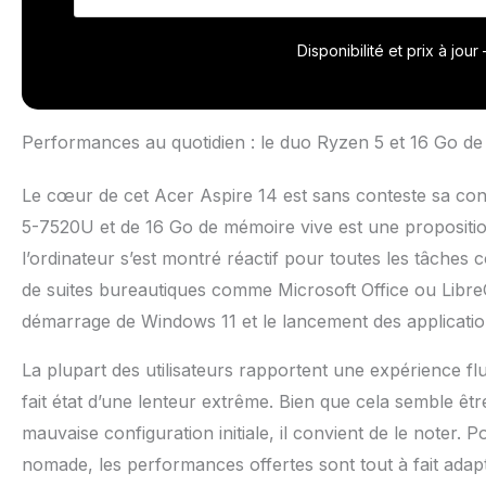
portable est le
pour vous perme
PUISSANCE SANS 
Disponibilité et prix à jou
l'antenne Wi-Fi 
parleurs stéréo
un processeur p
(2 USB-C 3.2 et
Performances au quotidien : le duo Ryzen 5 et 16 Go de 
Le cœur de cet Acer Aspire 14 est sans conteste sa con
5-7520U et de 16 Go de mémoire vive est une propositio
l’ordinateur s’est montré réactif pour toutes les tâches c
de suites bureautiques comme Microsoft Office ou LibreO
démarrage de Windows 11 et le lancement des applicatio
La plupart des utilisateurs rapportent une expérience flu
fait état d’une lenteur extrême. Bien que cela semble êtr
mauvaise configuration initiale, il convient de le noter. 
nomade, les performances offertes sont tout à fait adapt