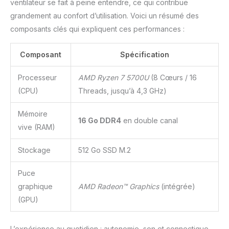
ventilateur se fait à peine entendre, ce qui contribue
grandement au confort d’utilisation. Voici un résumé des
composants clés qui expliquent ces performances :
Composant
Spécification
Processeur
AMD Ryzen 7 5700U
(8 Cœurs / 16
(CPU)
Threads, jusqu’à 4,3 GHz)
Mémoire
16 Go DDR4
en double canal
vive (RAM)
Stockage
512 Go SSD M.2
Puce
graphique
AMD Radeon™ Graphics
(intégrée)
(GPU)
L’expérience au quotidien : autonomie, son et connectique