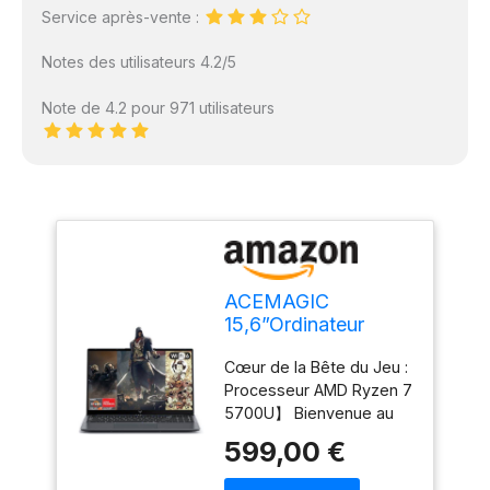
Service après-vente :
Notes des utilisateurs 4.2/5
Note de 4.2 pour 971 utilisateurs
ACEMAGIC
15,6”Ordinateur
Portable Ryzen 7
Cœur de la Bête du Jeu :
5700U(8
Processeur AMD Ryzen 7
Core/16T,4,3 GHz)
5700U】 Bienvenue au
Boîtier métallique 16
paradis du gaming !
Go RAM DDR4*2
599,00 €
L'ordinateur portable
NVME 512Go SSD
ACEMAGIC est équipé du
Extension