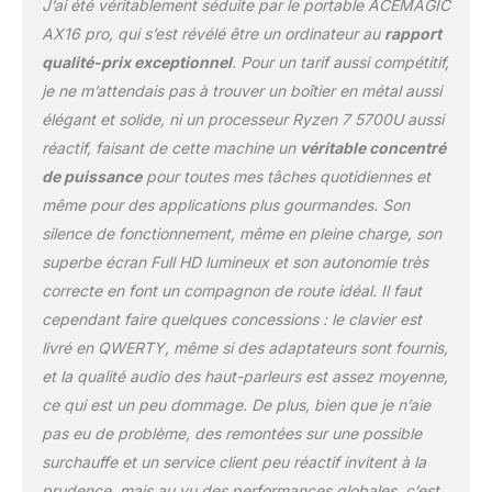
J’ai été véritablement séduite par le portable ACEMAGIC
un pro du jeu ! Notre
ordinateur portable est
AX16 pro, qui s’est révélé être un ordinateur au
rapport
équipé de mémoire
qualité-prix exceptionnel
. Pour un tarif aussi compétitif,
Sodimm DDR4x2 de 16
je ne m’attendais pas à trouver un boîtier en métal aussi
Go en double canal et
élégant et solide, ni un processeur Ryzen 7 5700U aussi
d'un SSD M.2 de 512 Go,
vous permettant de
réactif, faisant de cette machine un
véritable concentré
profiter du multit che et
de puissance
pour toutes mes tâches quotidiennes et
des jeux à grande
même pour des applications plus gourmandes. Son
échelle sans craindre les
silence de fonctionnement, même en pleine charge, son
ralentissements Interface
disque dur: USB 3.0
superbe écran Full HD lumineux et son autonomie très
correcte en font un compagnon de route idéal. Il faut
cependant faire quelques concessions : le clavier est
livré en QWERTY, même si des adaptateurs sont fournis,
et la qualité audio des haut-parleurs est assez moyenne,
ce qui est un peu dommage. De plus, bien que je n’aie
pas eu de problème, des remontées sur une possible
surchauffe et un service client peu réactif invitent à la
prudence, mais au vu des performances globales, c’est