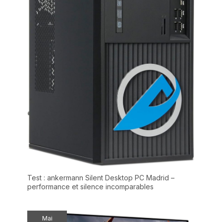
épuré est agréable à l’œil. La
charnière rotative à 180°
permet de coucher l’écran
pour un partage de contenu
optimal, idéal pour les
réunions ou pour partager un
film sans avoir à bouger
l’ordinateur. 💼 Un Excellent
Rapport Qualité/Prix: À la
recherche d’un ordinateur
portable bon marché mais
fiable ? Ce modèle est le
meilleur allié des utilisateurs
occasionnels. Il combine 6 Go
de RAM pour le multitâche
(ouvrir plusieurs onglets sans
ralentissement) et un
processeur efficient pour une
expérience fluide au
quotidien, sans se ruiner.
Test : ankermann Silent Desktop PC Madrid –
performance et silence incomparables
Mai