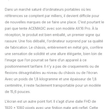
vitesses pouvant
atteindre 4,3 GHz, vous
Dans un marché saturé d’ordinateurs portables où les
pouvez vous plonger
références se comptent par milliers, il devient difficile pour
dans une vitesse et des
de nouvelles marques de se faire une place. C’est pourtant le
performances inégalées
pari que tente ACEMAGIC avec son modèle AX16 Pro. À la
tout en jouant à Fortnite,
réception, le produit est bien emballé, un premier signe qui
LOL, Dota, Witcher, Dark
Souls... Découvrez le jeu
rassure. Une fois déballé, l’ordinateur surprend par sa qualité
comme jamais
de fabrication. Le châssis, entièrement en métal gris, confère
auparavant Mémoire
une sensation de solidité et une allure élégante, bien loin de
sans Faille : 16 Go
l’image que l’on pourrait se faire d’un appareil à ce
DDR4x2/512 SSD M.2】
Une configuration
positionnement tarifaire. Il n’y a pas de craquements ou de
mémoire robuste est
flexions désagréables au niveau du châssis ou de l’écran.
essentielle pour devenir
Avec un poids de 1,8 kilogramme et une épaisseur de 1,8
un pro du jeu ! Notre
centimètre, il reste facilement transportable pour un modèle
ordinateur portable est
équipé de mémoire
de 15,6 pouces.
Sodimm DDR4x2 de 16
Go en double canal et
L’écran est un autre point fort. Il s’agit d’une dalle FHD de
d'un SSD M.2 de 512 Go,
1920 x 1080 pixels avec une finition mate anti-reflet. Cette