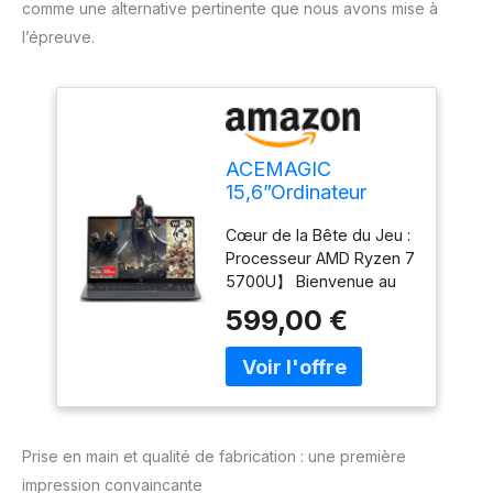
comme une alternative pertinente que nous avons mise à
l’épreuve.
ACEMAGIC
15,6”Ordinateur
Portable Ryzen 7
Cœur de la Bête du Jeu :
5700U(8
Processeur AMD Ryzen 7
Core/16T,4,3 GHz)
5700U】 Bienvenue au
Boîtier métallique 16
paradis du gaming !
Go RAM DDR4*2
599,00 €
L'ordinateur portable
NVME 512Go SSD
ACEMAGIC est équipé du
Extension
processeur AMD Ryzen 7
2TB,Clavier
5700U, qui sert de cœur
Rétroéclairage WiFi
battant d'une bête de
6,Type C,USB 3.2
jeu ! Avec sa conception
Gaming Laptop
Prise en main et qualité de fabrication : une première
octa-core, sa mémoire
impression convaincante
cache de 8 Mo et des