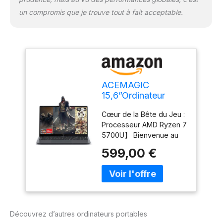
un compromis que je trouve tout à fait acceptable.
ACEMAGIC
15,6”Ordinateur
Portable Ryzen 7
Cœur de la Bête du Jeu :
5700U(8
Processeur AMD Ryzen 7
Core/16T,4,3 GHz)
5700U】 Bienvenue au
Boîtier métallique 16
paradis du gaming !
Go RAM DDR4*2
599,00 €
L'ordinateur portable
NVME 512Go SSD
ACEMAGIC est équipé du
Extension
processeur AMD Ryzen 7
2TB,Clavier
5700U, qui sert de cœur
Rétroéclairage WiFi
battant d'une bête de
6,Type C,USB 3.2
jeu ! Avec sa conception
Gaming Laptop
Découvrez d’autres ordinateurs portables
octa-core, sa mémoire