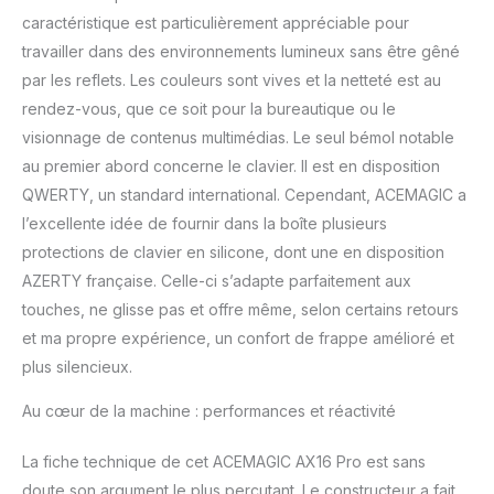
vous permettant de
caractéristique est particulièrement appréciable pour
profiter du multit che et
travailler dans des environnements lumineux sans être gêné
des jeux à grande
par les reflets. Les couleurs sont vives et la netteté est au
échelle sans craindre les
ralentissements Interface
rendez-vous, que ce soit pour la bureautique ou le
disque dur: USB 3.0
visionnage de contenus multimédias. Le seul bémol notable
au premier abord concerne le clavier. Il est en disposition
QWERTY, un standard international. Cependant, ACEMAGIC a
l’excellente idée de fournir dans la boîte plusieurs
protections de clavier en silicone, dont une en disposition
AZERTY française. Celle-ci s’adapte parfaitement aux
touches, ne glisse pas et offre même, selon certains retours
et ma propre expérience, un confort de frappe amélioré et
plus silencieux.
Au cœur de la machine : performances et réactivité
La fiche technique de cet ACEMAGIC AX16 Pro est sans
doute son argument le plus percutant. Le constructeur a fait