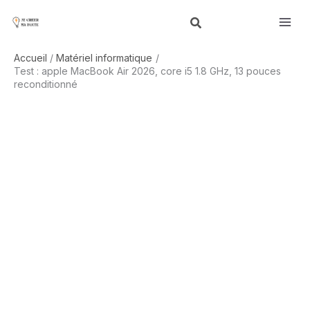
Aller
R
au
e
contenu
c
Accueil
Matériel informatique
h
Test : apple MacBook Air 2026, core i5 1.8 GHz, 13 pouces
reconditionné
e
r
c
h
e
r