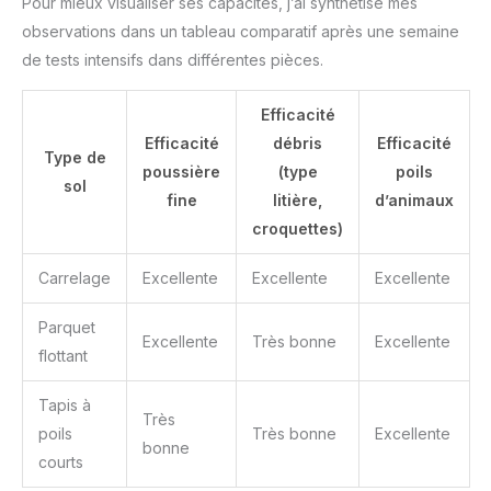
Pour mieux visualiser ses capacités, j’ai synthétisé mes
observations dans un tableau comparatif après une semaine
de tests intensifs dans différentes pièces.
Efficacité
Efficacité
débris
Efficacité
Type de
poussière
(type
poils
sol
fine
litière,
d’animaux
croquettes)
Carrelage
Excellente
Excellente
Excellente
Parquet
Excellente
Très bonne
Excellente
flottant
Tapis à
Très
poils
Très bonne
Excellente
bonne
courts