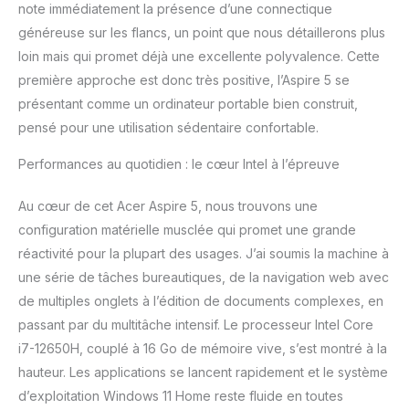
d'innombrables tâches.
note immédiatement la présence d’une connectique
Avec les derniers
généreuse sur les flancs, un point que nous détaillerons plus
processeurs Intel Core et
loin mais qui promet déjà une excellente polyvalence. Cette
les cartes graphiques
première approche est donc très positive, l’Aspire 5 se
NVIDIA existantes en
présentant comme un ordinateur portable bien construit,
fonction du modèle, vous
découvrirez un
pensé pour une utilisation sédentaire confortable.
multitâche net et pouvez
poursuivre vos passions.
Performances au quotidien : le cœur Intel à l’épreuve
Contenu de la livraison :
Acer Aspire 5, bloc
Au cœur de cet Acer Aspire 5, nous trouvons une
d'alimentation clavier :
configuration matérielle musclée qui promet une grande
lumineux, pavé
réactivité pour la plupart des usages. J’ai soumis la machine à
numérique, disposition
QWERTZ | Pavé tactile
une série de tâches bureautiques, de la navigation web avec
de multiples onglets à l’édition de documents complexes, en
passant par du multitâche intensif. Le processeur Intel Core
i7-12650H, couplé à 16 Go de mémoire vive, s’est montré à la
hauteur. Les applications se lancent rapidement et le système
d’exploitation Windows 11 Home reste fluide en toutes