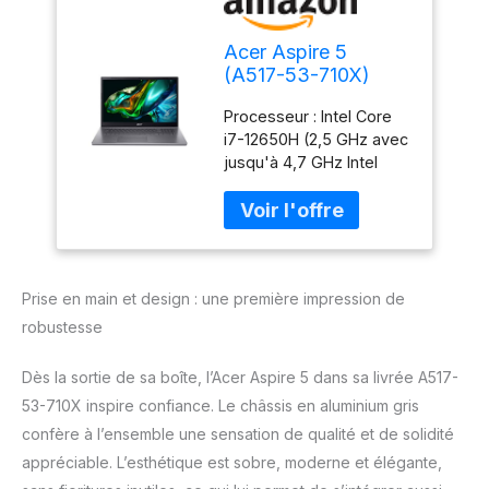
Acer Aspire 5
(A517-53-710X)
Ordinateur portable,
Processeur : Intel Core
écran FHD 17,3",
i7-12650H (2,5 GHz avec
Intel Core i7-
jusqu'à 4,7 GHz Intel
12650H, RAM 16
Turbo Boost Max
Go, SSD 512 Go,
Technology 3.0) Carte
carte graphique Intel
graphique : Intel UHD
UHD, Windows 11,
Disque dur : 512 Go PCIe
clavier QWERTZ,
Gen4 NVMe (SSD)
gris
Prise en main et design : une première impression de
Mémoire : 16 Go DDR4
RAM Écran : grâce à
robustesse
l'écran FHD, vous
bénéficiez d'images
Dès la sortie de sa boîte, l’Acer Aspire 5 dans sa livrée A517-
nettes. Avec la
53-710X inspire confiance. Le châssis en aluminium gris
technologie IPS, profitez
confère à l’ensemble une sensation de qualité et de solidité
de couleurs vives et d'un
angle de vision stable.
appréciable. L’esthétique est sobre, moderne et élégante,
Résolution d'affichage : 1