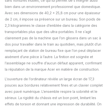
sans fioritures inutiles, ce qui lui permet de s’intégrer aussi
920 x 1 080 pixels
bien dans un environnement professionnel que domestique.
WEBCAM : webcam HD
Avec ses dimensions de 40,2 x 25,8 cm pour une épaisseur
Connexions : 1 x HDMI,
Thunderbolt 4 via USB
de 2 cm, il impose sa présence sur un bureau. Son poids de
Type-C, 4 x USB 3.2 (1 x
2,3 kilogrammes le classe d’emblée dans la catégorie des
USB Type-C, 3 x USB
transportables plus que des ultra-portables. Il ne s’agit
Type-A Gen.1 (1 x avec
clairement pas de la machine que l’on glissera dans un sac à
chargement USB Power-
dos pour travailler dans le train au quotidien, mais plutôt d’un
Off)), 1 x Ethernet/LAN, 1
x port audio, sans fil :
remplaçant de station de bureau fixe que l’on peut déplacer
Bluetooth 5.2, Wi-Fi
aisément d’une pièce à l’autre. La finition est soignée et
Autonomie de la batterie
l’assemblage ne souffre d’aucun défaut apparent, confirmant
: jusqu'à 6 heures (basé
la réputation de la marque Acer en matière de construction.
sur le test MobileMark
2018) Batterie : batterie
L’ouverture de l’ordinateur révèle un large écran de 17,3
Li-ion (3 cellules / 48,5
Wh) Domaine
pouces aux bordures relativement fines et un clavier complet
d'application : grâce aux
avec pavé numérique. L’ensemble respire la sobriété et le
nombreuses fonctions
sérieux. La rigidité du châssis est un bon point, limitant les
du Acer aspire, vous
effets de torsion et donnant une impression de durabilité. On
pouvez effectuer