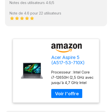
Notes des utilisateurs 4.6/5
Note de 4.6 pour 22 utilisateurs
Acer Aspire 5
(A517-53-710X)
Ordinateur portable,
Processeur : Intel Core
écran FHD 17,3",
i7-12650H (2,5 GHz avec
Intel Core i7-
jusqu'à 4,7 GHz Intel
12650H, RAM 16
Turbo Boost Max
Go, SSD 512 Go,
Technology 3.0) Carte
carte graphique Intel
graphique : Intel UHD
UHD, Windows 11,
Disque dur : 512 Go PCIe
clavier QWERTZ,
Gen4 NVMe (SSD)
gris