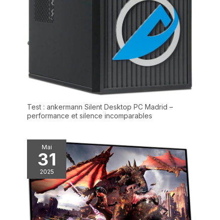
recherche d’un ordinateur
portable bon marché mais
fiable ? Ce modèle est le
meilleur allié des utilisateurs
occasionnels. Il combine 6 Go
de RAM pour le multitâche
(ouvrir plusieurs onglets sans
ralentissement) et un
processeur efficient pour une
expérience fluide au
quotidien, sans se ruiner.
Test : ankermann Silent Desktop PC Madrid –
performance et silence incomparables
Mai
31
2025