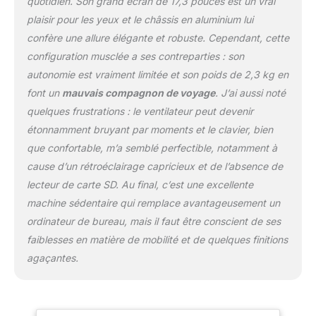
quotidien. Son grand écran de 17,3 pouces est un vrai
: jusqu'à 6 heures (basé
sur le test MobileMark
plaisir pour les yeux et le châssis en aluminium lui
2018) Batterie : batterie
confère une allure élégante et robuste. Cependant, cette
Li-ion (3 cellules / 48,5
configuration musclée a ses contreparties : son
Wh) Domaine
autonomie est vraiment limitée et son poids de 2,3 kg en
d'application : grâce aux
nombreuses fonctions
font un
mauvais compagnon de voyage
. J’ai aussi noté
du Acer aspire, vous
quelques frustrations : le ventilateur peut devenir
pouvez effectuer
étonnamment bruyant par moments et le clavier, bien
d'innombrables tâches.
que confortable, m’a semblé perfectible, notamment à
Avec les derniers
processeurs Intel Core et
cause d’un rétroéclairage capricieux et de l’absence de
les cartes graphiques
lecteur de carte SD. Au final, c’est une excellente
NVIDIA existantes en
machine sédentaire qui remplace avantageusement un
fonction du modèle, vous
ordinateur de bureau, mais il faut être conscient de ses
découvrirez un
multitâche net et pouvez
faiblesses en matière de mobilité et de quelques finitions
poursuivre vos passions.
agaçantes.
Contenu de la livraison :
Acer Aspire 5, bloc
d'alimentation clavier :
lumineux, pavé