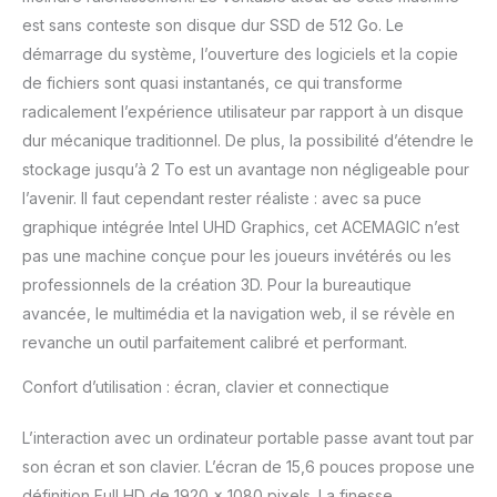
productivité durable, tandis que nos
est sans conteste son disque dur SSD de 512 Go. Le
ventilateurs intelligents assurent un
fonctionnement fluide et réduisent le bruit
démarrage du système, l’ouverture des logiciels et la copie
pour que vous puissiez mieux vous
de fichiers sont quasi instantanés, ce qui transforme
concentrer. L'équipe ACEMAGIC pour
radicalement l’expérience utilisateur par rapport à un disque
ordinateurs portables offre une garantie de
dur mécanique traditionnel. De plus, la possibilité d’étendre le
satisfaction produit de 2 ans, un retour, un
échange et un support technique à vie.
stockage jusqu’à 2 To est un avantage non négligeable pour
N'hésitez pas à nous contacter.
l’avenir. Il faut cependant rester réaliste : avec sa puce
graphique intégrée Intel UHD Graphics, cet ACEMAGIC n’est
pas une machine conçue pour les joueurs invétérés ou les
professionnels de la création 3D. Pour la bureautique
avancée, le multimédia et la navigation web, il se révèle en
revanche un outil parfaitement calibré et performant.
Confort d’utilisation : écran, clavier et connectique
L’interaction avec un ordinateur portable passe avant tout par
son écran et son clavier. L’écran de 15,6 pouces propose une
définition Full HD de 1920 x 1080 pixels. La finesse