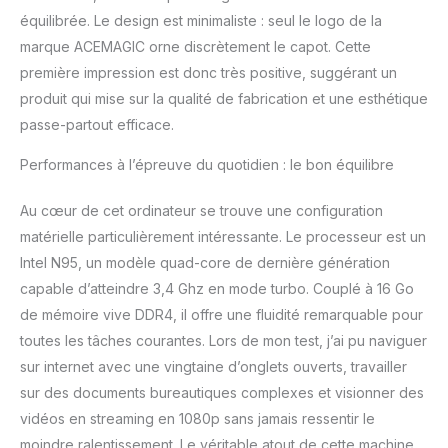
cœurs avec une fréquence de base de 1,7
équilibrée. Le design est minimaliste : seul le logo de la
GHz (jusqu'à 3,4 GHz), cet ordinateur
marque ACEMAGIC orne discrètement le capot. Cette
portable est comme le Usain Bolt de la
première impression est donc très positive, suggérant un
puissance de calcul. La puissance du N95
dépasse celle du Celeron N5095 et N4020.
produit qui mise sur la qualité de fabrication et une esthétique
Couplé à 16 Go de RAM DDR4 et à un SSD
passe-partout efficace.
M.2 de 512 Go, c'est une performance de
productivité prête pour toutes les tâches
Performances à l’épreuve du quotidien : le bon équilibre
que vous lui confiez. Connectivité améliorée :
avec la prise en charge du WiFi 802.11
Au cœur de cet ordinateur se trouve une configuration
a/b/g/n&ac ultra rapide, vous pouvez
matérielle particulièrement intéressante. Le processeur est un
télécharger et surfer en un clin d'œil. Et le
module Bluetooth 5.0 ? Il se synchronise
Intel N95, un modèle quad-core de dernière génération
facilement avec vos appareils sans fil
capable d’atteindre 3,4 Ghz en mode turbo. Couplé à 16 Go
préférés. Et avec des ports USB 3.2 x2 et
de mémoire vive DDR4, il offre une fluidité remarquable pour
USB 2.0, une prise casque de 3,5 mm et une
toutes les tâches courantes. Lors de mon test, j’ai pu naviguer
interface HDMI pour le divertissement sur
sur internet avec une vingtaine d’onglets ouverts, travailler
grand écran, nous avons couvert tous vos
besoins de connectivité ! Technologie
sur des documents bureautiques complexes et visionner des
ACEMAGIC et support : notre batterie au
vidéos en streaming en 1080p sans jamais ressentir le
lithium 7,6 V/5000 mAh assure une
moindre ralentissement. Le véritable atout de cette machine