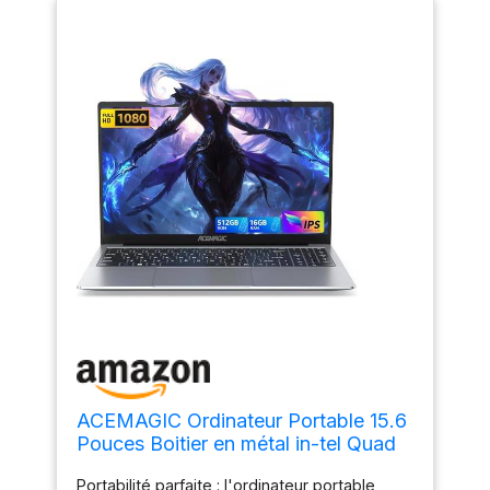
ACEMAGIC Ordinateur Portable 15.6
Pouces Boitier en métal in-tel Quad
Core N95(jusqu'à 3.4 Ghz) UHD 16
Portabilité parfaite : l'ordinateur portable
Go DDR4 RAM 512 Go SSD Soutien