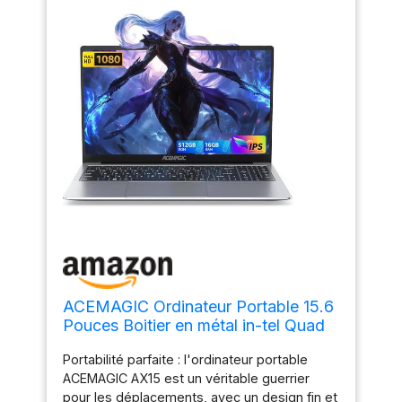
N'hésitez pas à nous contacter.
ACEMAGIC Ordinateur Portable 15.6
Pouces Boitier en métal in-tel Quad
Core N95(jusqu'à 3.4 Ghz) UHD 16
Portabilité parfaite : l'ordinateur portable
Go DDR4 RAM 512 Go SSD Soutien
ACEMAGIC AX15 est un véritable guerrier
Extension 2
pour les déplacements, avec un design fin et
to,USB3.2,BT5.0,Hdmi,Laptop