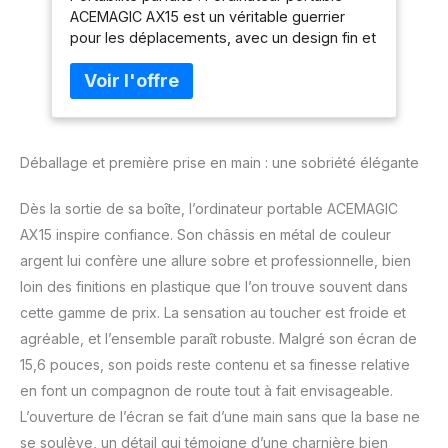
ACEMAGIC AX15 est un véritable guerrier
Extension 2
pour les déplacements, avec un design fin et
to,USB3.2,BT5.0,Hdmi,Laptop
léger, avec des dimensions de seulement
Clouleur Argent
350 x 220 x 16 mm et un poids de
seulement 3,75 livres. L'astucieuse charnière
plate à 180° de cet ordinateur portable
facilite le partage de contenu ou la
Déballage et première prise en main : une sobriété élégante
collaboration avec des amis. Son boîtier en
métal assure sa durabilité et lui donne une
touche d'élégance. Brillance immersive :
Dès la sortie de sa boîte, l’ordinateur portable ACEMAGIC
l'écran IPS de 15,6 pouces avec une
AX15 inspire confiance. Son châssis en métal de couleur
résolution de 1920 x 1080 donne vie aux
argent lui confère une allure sobre et professionnelle, bien
images avec une clarté et une vivacité que
loin des finitions en plastique que l’on trouve souvent dans
vous vous sentirez comme dans un rêve
Technicolor. Et bon, n'oubliez pas la caméra
cette gamme de prix. La sensation au toucher est froide et
frontale 720p située au centre du cadre,
agréable, et l’ensemble paraît robuste. Malgré son écran de
c'est votre billet d'entrée pour
15,6 pouces, son poids reste contenu et sa finesse relative
d'innombrables selfies et appels vidéo avec
en font un compagnon de route tout à fait envisageable.
des amis, car le partage est agréable, n'est-
ce pas ? Libérez la puissance intérieure :
L’ouverture de l’écran se fait d’une main sans que la base ne
avec le processeur Alder Lake N95 à quatre
se soulève, un détail qui témoigne d’une charnière bien