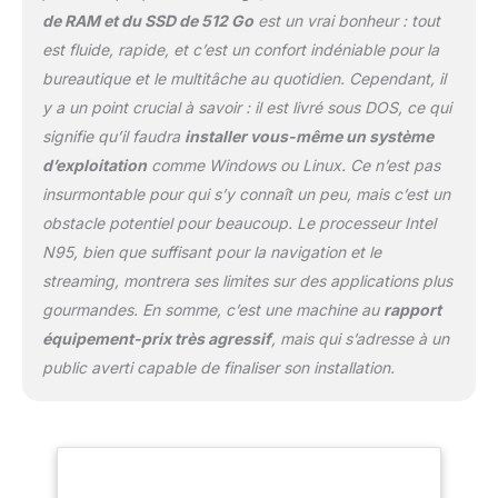
que vous lui confiez. Connectivité améliorée :
de RAM et du SSD de 512 Go
est un vrai bonheur : tout
avec la prise en charge du WiFi 802.11
est fluide, rapide, et c’est un confort indéniable pour la
a/b/g/n&ac ultra rapide, vous pouvez
bureautique et le multitâche au quotidien. Cependant, il
télécharger et surfer en un clin d'œil. Et le
y a un point crucial à savoir : il est livré sous DOS, ce qui
module Bluetooth 5.0 ? Il se synchronise
facilement avec vos appareils sans fil
signifie qu’il faudra
installer vous-même un système
préférés. Et avec des ports USB 3.2 x2 et
d’exploitation
comme Windows ou Linux. Ce n’est pas
USB 2.0, une prise casque de 3,5 mm et une
insurmontable pour qui s’y connaît un peu, mais c’est un
interface HDMI pour le divertissement sur
obstacle potentiel pour beaucoup. Le processeur Intel
grand écran, nous avons couvert tous vos
besoins de connectivité ! Technologie
N95, bien que suffisant pour la navigation et le
ACEMAGIC et support : notre batterie au
streaming, montrera ses limites sur des applications plus
lithium 7,6 V/5000 mAh assure une
gourmandes. En somme, c’est une machine au
rapport
productivité durable, tandis que nos
équipement-prix très agressif
, mais qui s’adresse à un
ventilateurs intelligents assurent un
fonctionnement fluide et réduisent le bruit
public averti capable de finaliser son installation.
pour que vous puissiez mieux vous
concentrer. L'équipe ACEMAGIC pour
ordinateurs portables offre une garantie de
satisfaction produit de 2 ans, un retour, un
échange et un support technique à vie.