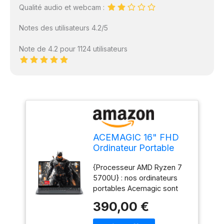
Qualité audio et webcam :
Notes des utilisateurs 4.2/5
Note de 4.2 pour 1124 utilisateurs
ACEMAGIC 16" FHD
Ordinateur Portable
Ryzen 7 5700U (8
{Processeur AMD Ryzen 7
C/16T, 4,3GHz Battu
5700U} : nos ordinateurs
par i7-1265U) 16Go
portables Acemagic sont
RAM DDR4*2,512Go
alimentés par le puissant
M.2 SSD PC
390,00 €
AMD Ryzen 7 5700U pour
Portables,TF,3*USB
pousser vos performances
3.2,BT5.2,HDMI,Type-