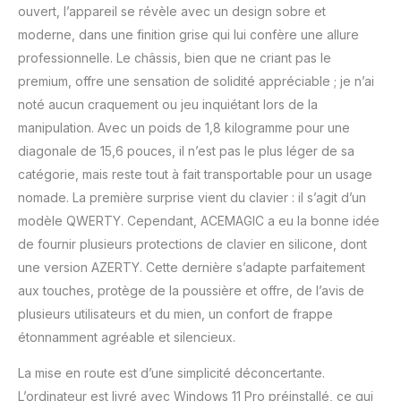
batterie et meilleures
ouvert, l’appareil se révèle avec un design sobre et
performances. Profitez
moderne, dans une finition grise qui lui confère une allure
jusqu'à 40 % d'économie
professionnelle. Le châssis, bien que ne criant pas le
d'énergie en plus, ce qui
premium, offre une sensation de solidité appréciable ; je n’ai
prolonge la durée de vie de
la batterie sans
noté aucun craquement ou jeu inquiétant lors de la
compromettre les
manipulation. Avec un poids de 1,8 kilogramme pour une
performances. Choisissez
diagonale de 15,6 pouces, il n’est pas le plus léger de sa
entre une sortie efficace ou
catégorie, mais reste tout à fait transportable pour un usage
une économie d'énergie, en
tirant le meilleur parti de
nomade. La première surprise vient du clavier : il s’agit d’un
chaque charge. {16 Go de
modèle QWERTY. Cependant, ACEMAGIC a eu la bonne idée
RAM et 512 SSD} : ordinateur
de fournir plusieurs protections de clavier en silicone, dont
portable gaming améliore
une version AZERTY. Cette dernière s’adapte parfaitement
vos performances avec 16
Go de RAM DDR4,
aux touches, protège de la poussière et offre, de l’avis de
extensible jusqu'à 64 Go.
plusieurs utilisateurs et du mien, un confort de frappe
Associée à un SSD de 512
étonnamment agréable et silencieux.
Go, extensible jusqu'à 4 To
avec M.2 NVMe PCIe 3.0,
La mise en route est d’une simplicité déconcertante.
cette combinaison garantit
L’ordinateur est livré avec Windows 11 Pro préinstallé, ce qui