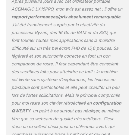
Après plusieurs jours avec cet ordinateur portable
portable gaming améliore
vos performances avec 16
ACEMAGIC LX15PRO, mon avis est assez net : il offre un
Go de RAM DDR4,
rapport performances/prix absolument remarquable
.
extensible jusqu'à 64 Go.
J’ai été franchement surpris par la réactivité du
Associée à un SSD de 512
processeur Ryzen, des 16 Go de RAM et du SSD, qui
Go, extensible jusqu'à 4 To
avec M.2 NVMe PCIe 3.0,
font tourner toutes mes applications sans la moindre
cette combinaison garantit
difficulté sur un très bel écran FHD de 15,6 pouces. Sa
un accès aux données
légèreté et son autonomie correcte en font un bon
ultra-rapide et une gestion
compagnon de route. Il faut cependant être conscient
fluide des tâches
exigeantes telles que le
des sacrifices faits pour atteindre ce tarif : la machine
montage vidéo et les jeux,
est livrée sans système d’exploitation, les finitions en
sans ralentissement. {Wi-Fi
plastique sont perfectibles et elle peut chauffer un peu
6 et Bluetooth 5.2} :
lors de fortes sollicitations. Mais le principal compromis
ACEMAGIC ordinateur
portable bénéficie de
pour moi reste son clavier rétroéclairé en
configuration
vitesses plus élevées,
QWERTY
, un point à ne surtout pas négliger, au même
d'une latence réduite et de
titre que sa webcam de qualité très médiocre. C’est
connexions stables avec
donc un excellent choix pour un utilisateur averti qui
Wi-Fi 6, ce qui augmente
cherche la puissance brute à petit prix et qui peut
les performances jusqu'à