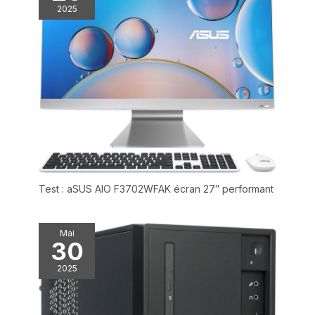
de 1920 x 1080, qui offre
2025
une expérience de
visualisation claire et vive.
Le format grand écran 16:9
et l'angle de vision de 180
degrés garantissent des
images nettes et un champ
de vision large, que vous
regardiez des vidéos,
éditiez des images ou que
vous donniez des
présentations
commerciales. Léger et
Test : aSUS AIO F3702WFAK écran 27″ performant
portable : avec un poids de
seulement 1,6 kg et des
dimensions de 35,4 x 22,8
Mai
30
x 1,8 cm, l'ordinateur
portable présente un
2025
design de châssis en
plastique, ce qui le rend
léger et portable, idéal pour