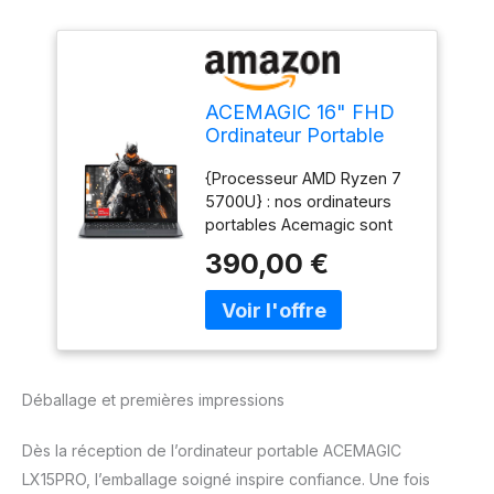
ACEMAGIC 16" FHD
Ordinateur Portable
Ryzen 7 5700U (8
{Processeur AMD Ryzen 7
C/16T, 4,3GHz Battu
5700U} : nos ordinateurs
par i7-1265U) 16Go
portables Acemagic sont
RAM DDR4*2,512Go
alimentés par le puissant
M.2 SSD PC
390,00 €
AMD Ryzen 7 5700U pour
Portables,TF,3*USB
pousser vos performances
3.2,BT5.2,HDMI,Type-
à leurs limites. Vitesse
C,TF,65W, WiFi 6.0
maximale de 4,3 GHz. Type
de GPU : AMD Radeon
Graphics. Technologie
Déballage et premières impressions
d'économie de batterie :
optimisez l'énergie de
Dès la réception de l’ordinateur portable ACEMAGIC
votre ordinateur portable
avec les modes Balance de
LX15PRO, l’emballage soigné inspire confiance. Une fois