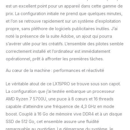
un accès aux données
est un excellent point pour un appareil dans cette gamme de
ultra-rapide et une gestion
fluide des tâches
prix. La configuration initiale ne prend que quelques minutes,
exigeantes telles que le
et l’on se retrouve rapidement sur un système d’exploitation
montage vidéo et les jeux,
propre, sans pléthore de logiciels publicitaires inutiles. J’ai
sans ralentissement. {Wi-Fi
noté la présence de la suite Adobe, un ajout qui pourra
6 et Bluetooth 5.2} :
ACEMAGIC ordinateur
s’avérer utile pour les créatifs. L’ensemble des pilotes semble
portable bénéficie de
correctement installé et l’ordinateur est immédiatement
vitesses plus élevées,
opérationnel, prêt à affronter les premières tâches.
d'une latence réduite et de
connexions stables avec
Au cœur de la machine : performances et réactivité
Wi-Fi 6, ce qui augmente
les performances jusqu'à
Le véritable atout de ce LX15PRO se trouve sous son capot.
50 %. Bluetooth 5.2 garantit
La configuration que j’ai testée embarque un processeur
une synchronisation rapide
et fiable avec les
AMD Ryzen 7 5700U, une puce à 8 cœurs et 16 threads
périphériques pour une
capable d’atteindre une fréquence de 4,3 GHz en mode
expérience fluide, que vous
boost. Couplé à 16 Go de mémoire vive DDR4 et à un disque
jouiez ou travaillez. {20 %
SSD de 512 Go, cet ensemble assure une fluidité
de latence en moins} :
l'ordinateur portable de jeu
remarquable au quotidien. Le démarrage du système, le