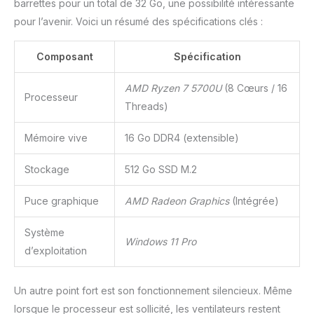
barrettes pour un total de 32 Go, une possibilité intéressante
Le format grand écran 16:9
et l'angle de vision de 180
pour l’avenir. Voici un résumé des spécifications clés :
degrés garantissent des
images nettes et un champ
Composant
Spécification
de vision large, que vous
regardiez des vidéos,
AMD Ryzen 7 5700U
(8 Cœurs / 16
éditiez des images ou que
Processeur
Threads)
vous donniez des
présentations
commerciales. Léger et
Mémoire vive
16 Go DDR4 (extensible)
portable : avec un poids de
seulement 1,6 kg et des
Stockage
512 Go SSD M.2
dimensions de 35,4 x 22,8
x 1,8 cm, l'ordinateur
Puce graphique
AMD Radeon Graphics
(Intégrée)
portable présente un
design de châssis en
Système
plastique, ce qui le rend
Windows 11 Pro
d’exploitation
léger et portable, idéal pour
les voyages d'affaires et
une utilisation quotidienne.
Un autre point fort est son fonctionnement silencieux. Même
{Nous vous attendons en
lorsque le processeur est sollicité, les ventilateurs restent