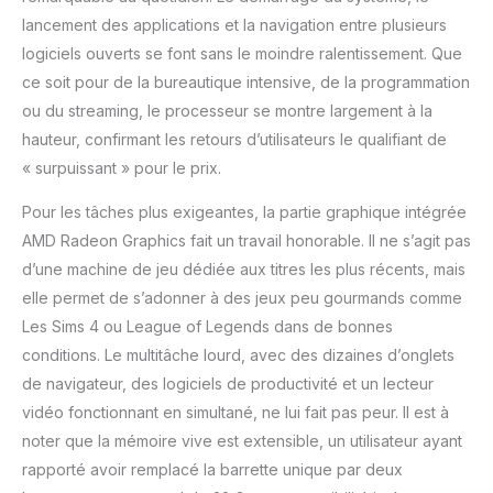
LX15PRO offre une large
lancement des applications et la navigation entre plusieurs
gamme d'options de
logiciels ouverts se font sans le moindre ralentissement. Que
connectivité, y compris trois
ce soit pour de la bureautique intensive, de la programmation
ports USB 3.2 Gen1, un port
de type C (qui prend en
ou du streaming, le processeur se montre largement à la
charge le transfert de
hauteur, confirmant les retours d’utilisateurs le qualifiant de
données, le DP et le
« surpuissant » pour le prix.
chargement), un port HDMI
1.4 et une prise casque de
Pour les tâches plus exigeantes, la partie graphique intégrée
3,5 mm. En outre, il prend
AMD Radeon Graphics fait un travail honorable. Il ne s’agit pas
en charge une carte Micro
d’une machine de jeu dédiée aux titres les plus récents, mais
SD pour l'extension de
stockage, ce qui répond à
elle permet de s’adonner à des jeux peu gourmands comme
tous vos besoins de
Les Sims 4 ou League of Legends dans de bonnes
connectivité et d'extension.
conditions. Le multitâche lourd, avec des dizaines d’onglets
{Écran IPS FHD 16:9} : un
de navigateur, des logiciels de productivité et un lecteur
écran IPS HD de 15,6
pouces avec une résolution
vidéo fonctionnant en simultané, ne lui fait pas peur. Il est à
de 1920 x 1080, qui offre
noter que la mémoire vive est extensible, un utilisateur ayant
une expérience de
rapporté avoir remplacé la barrette unique par deux
visualisation claire et vive.