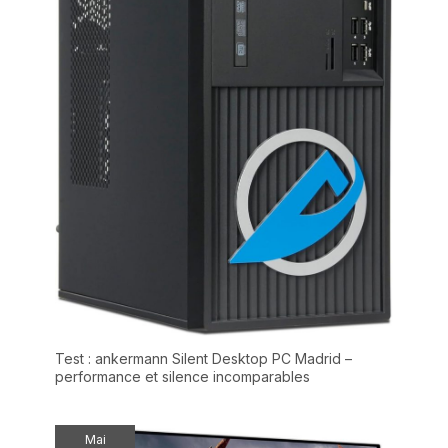
les voyages d'affaires et
une utilisation quotidienne.
{Nous vous attendons en
ligne} : notre support est
toujours en ligne,
contactez-nous sur Amazon
!
Test : ankermann Silent Desktop PC Madrid –
performance et silence incomparables
Mai