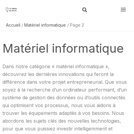
Aller
R
au
e
contenu
c
Accueil
Matériel informatique
Page 2
h
e
Matériel informatique
r
c
h
Dans notre catégorie « matériel informatique »,
e
découvrez les dernières innovations qui feront la
r
différence dans votre projet entrepreneurial. Que vous
soyez à la recherche d’un ordinateur performant, d’un
système de gestion des données ou d’outils connectés
qui optimisent vos processus, nous vous aidons à
trouver les équipements adaptés à vos besoins. Nous
abordons les sujets clés des nouvelles technologies,
pour que vous puissiez investir intelligemment et