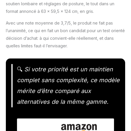
soutien lombaire et réglages de posture, le tout dans un
format annoncé à 63 x 59,5 x 124 cm, en gris.
Avec une note moyenne de 3,7/5, le produit ne fait pas
l’unanimité, ce qui en fait un bon candidat pour un test orienté
décision d’achat: à qui convient-elle réellement, et dans
quelles limites faut-il l’envisager.
🔍
Si votre priorité est un maintien
complet sans complexité, ce modèle
mérite d’être comparé aux
alternatives de la même gamme.