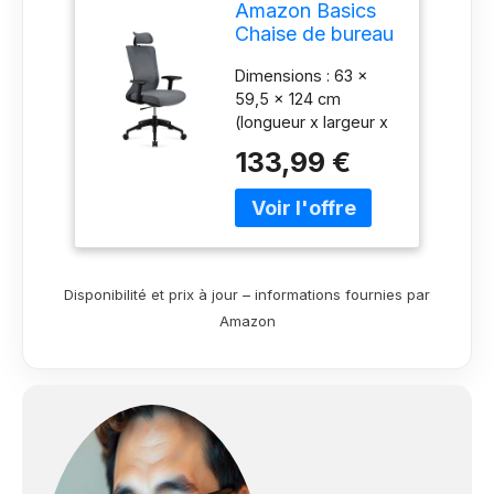
Amazon Basics
Chaise de bureau
ergonomique,
Dimensions : 63 x
dossier haut,
59,5 x 124 cm
repose-tête
(longueur x largeur x
réglable,
hauteur) Structure et
accoudoirs et
133,99 €
base en nylon noir
soutien lombaire,
robuste, accoudoirs à
63 x 59,5 x 124
revêtement en
cm, gris
polyuréthane et
assise et dossier en
maille rembourrée
Disponibilité et prix à jour – informations fournies par
Mécanisme de
Amazon
réglage à détection
de poids et 2
positions
verrouillables ;
repose-tête,
accoudoirs et
profondeur d’assise
réglables Produit