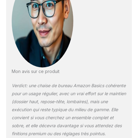
certifié conforme aux
normes EN 1335-2 et
BIFMA Produit facile à
assembler vous-
même grâce aux
éléments
nécessaires déjà
inclus Anciennement
marque Movian,
désormais Amazon
Basics
Mon avis sur ce produit
Verdict: une chaise de bureau Amazon Basics cohérente
pour un usage régulier, avec un vrai effort sur le maintien
(dossier haut, repose-tête, lombaires), mais une
exécution qui reste typique du milieu de gamme. Elle
convient si vous cherchez un ensemble complet et
sobre, et elle décevra davantage si vous attendez des
finitions premium ou des réglages très pointus.