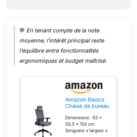
💬
En tenant compte de la note
moyenne, l’intérêt principal reste
l’équilibre entre fonctionnalités
ergonomiques et budget maîtrisé.
Amazon Basics
Chaise de bureau
ergonomique,
Dimensions : 63 x
dossier haut,
59,5 x 124 cm
repose-tête
(longueur x largeur x
réglable,
hauteur) Structure et