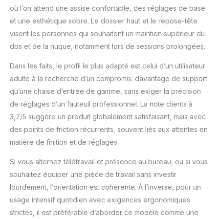
où l’on attend une assise confortable, des réglages de base
normes EN 1335-2 et
BIFMA Produit facile à
et une esthétique sobre. Le dossier haut et le repose-tête
assembler vous-même
visent les personnes qui souhaitent un maintien supérieur du
grâce aux éléments
dos et de la nuque, notamment lors de sessions prolongées.
nécessaires déjà inclus
Anciennement marque
Dans les faits, le profil le plus adapté est celui d’un utilisateur
Movian, désormais
adulte à la recherche d’un compromis: davantage de support
Amazon Basics
qu’une chaise d’entrée de gamme, sans exiger la précision
de réglages d’un fauteuil professionnel. La note clients à
3,7/5 suggère un produit globalement satisfaisant, mais avec
des points de friction récurrents, souvent liés aux attentes en
matière de finition et de réglages.
Si vous alternez télétravail et présence au bureau, ou si vous
souhaitez équiper une pièce de travail sans investir
lourdement, l’orientation est cohérente. À l’inverse, pour un
usage intensif quotidien avec exigences ergonomiques
strictes, il est préférable d’aborder ce modèle comme une