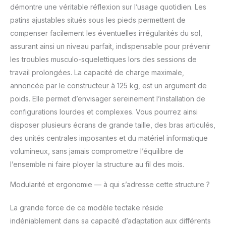
démontre une véritable réflexion sur l’usage quotidien. Les
d'un espace libre
maximal pour vos
patins ajustables situés sous les pieds permettent de
jambes, vous
compenser facilement les éventuelles irrégularités du sol,
permettant de bouger
assurant ainsi un niveau parfait, indispensable pour prévenir
librement, tout en
les troubles musculo-squelettiques lors des sessions de
utilisant le système de
fonctions mémoire et
travail prolongées. La capacité de charge maximale,
alarme pour retrouver
annoncée par le constructeur à 125 kg, est un argument de
votre position préférée
poids. Elle permet d’envisager sereinement l’installation de
en un clin d'œil.
configurations lourdes et complexes. Vous pourrez ainsi
SÉCURITÉ ET STABILITÉ
AVANT TOUT: Notre
disposer plusieurs écrans de grande taille, des bras articulés,
bureau électrique
des unités centrales imposantes et du matériel informatique
réglable intègre un
volumineux, sans jamais compromettre l’équilibre de
système anti-collision
l’ensemble ni faire ployer la structure au fil des mois.
ajustable. Combiné à
une structure en acier
Modularité et ergonomie — à qui s’adresse cette structure ?
robuste haut de
gamme, restez assuré
La grande force de ce modèle tectake réside
de sa stabilité, même
lorsqu'elle est
indéniablement dans sa capacité d’adaptation aux différents