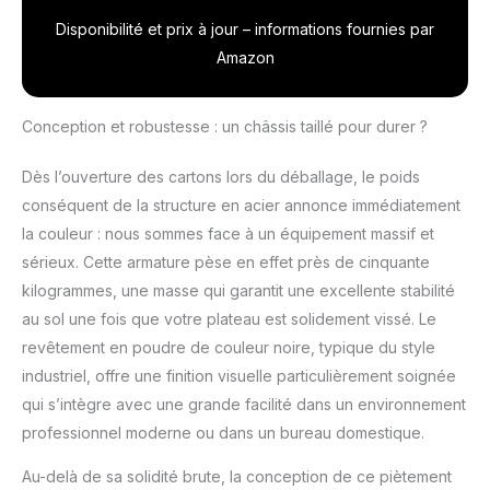
avec Fonction
l’humeur de travailler
Mémoire 3
Disponibilité et prix à jour – informations fournies par
debout ou assis, le
positions, Charge
Amazon
réglage électrique
max. 125 Kg - Noir
fluide vous offre un
ajustement parfait. Et si
Conception et robustesse : un châssis taillé pour durer ?
vous êtes un gamer?
C'est aussi le bureau
Dès l’ouverture des cartons lors du déballage, le poids
gaming idéal pour vous.
conséquent de la structure en acier annonce immédiatement
L'expérience d'un
bureau informatique
la couleur : nous sommes face à un équipement massif et
adapté à vos sessions
sérieux. Cette armature pèse en effet près de cinquante
gaming ou télétravail
kilogrammes, une masse qui garantit une excellente stabilité
n'a jamais été aussi
au sol une fois que votre plateau est solidement vissé. Le
confortable! CONFORT
PERSONNALISÉ
revêtement en poudre de couleur noire, typique du style
GARANTI: Grâce à sa
industriel, offre une finition visuelle particulièrement soignée
hauteur et largeur du
qui s’intègre avec une grande facilité dans un environnement
piètement réglables,
professionnel moderne ou dans un bureau domestique.
ce bureau
ergonomique s’adapte
Au-delà de sa solidité brute, la conception de ce piètement
à votre stature. Profitez