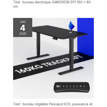
Test : bureau électrique SANODESK EP1 160 x 80
bureau pour travail?
cm
Ne cherchez plus!
Avec sa hauteur
réglable, ses pieds
Juin
en acier robustes et
4
sa capacité à
2025
s'intégrer dans
divers
environnements,
c'est la solution
idéale pour tous vos
besoins de mobilier
de bureau.
Test : bureau réglable Flexispot EC5, puissance et