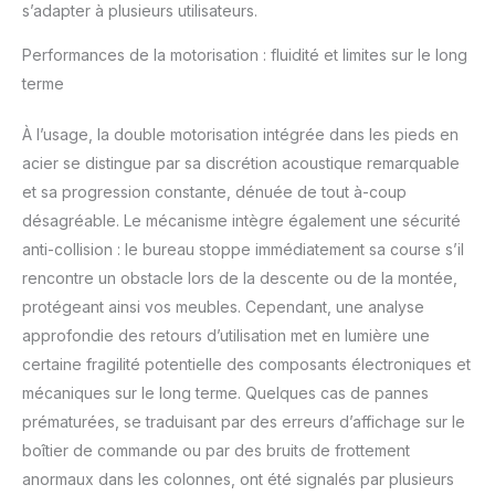
s’adapter à plusieurs utilisateurs.
montage facile vous
permet de l’intégrer
Performances de la motorisation : fluidité et limites sur le long
parfaitement dans
terme
n'importe quel espace.
C'est le meuble bureau
À l’usage, la double motorisation intégrée dans les pieds en
que vous attendiez!
POLYVALENCE À SON
acier se distingue par sa discrétion acoustique remarquable
MEILLEUR: Recherchez-
et sa progression constante, dénuée de tout à-coup
vous un bureau
désagréable. Le mécanisme intègre également une sécurité
assis/debout, bureau
anti-collision : le bureau stoppe immédiatement sa course s’il
pour ordinateur, table
rencontre un obstacle lors de la descente ou de la montée,
gamer, ou même
bureau pour travail? Ne
protégeant ainsi vos meubles. Cependant, une analyse
cherchez plus! Avec sa
approfondie des retours d’utilisation met en lumière une
hauteur réglable, ses
certaine fragilité potentielle des composants électroniques et
pieds en acier robustes
mécaniques sur le long terme. Quelques cas de pannes
et sa capacité à
s'intégrer dans divers
prématurées, se traduisant par des erreurs d’affichage sur le
environnements, c'est
boîtier de commande ou par des bruits de frottement
la solution idéale pour
anormaux dans les colonnes, ont été signalés par plusieurs
tous vos besoins de