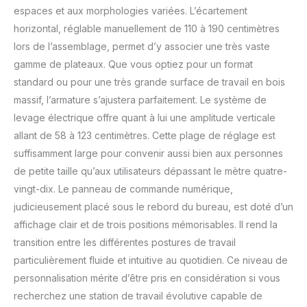
complètement
espaces et aux morphologies variées. L’écartement
déployée. De plus, les
horizontal, réglable manuellement de 110 à 190 centimètres
moteurs silencieux et
lors de l’assemblage, permet d’y associer une très vaste
puissants se fondent
dans la structure,
gamme de plateaux. Que vous optiez pour un format
offrant un
standard ou pour une très grande surface de travail en bois
environnement de
massif, l’armature s’ajustera parfaitement. Le système de
bureau professionnel
levage électrique offre quant à lui une amplitude verticale
sans distractions.
ESTHÉTIQUE ET
allant de 58 à 123 centimètres. Cette plage de réglage est
FONCTIONNALITÉ SE
suffisamment large pour convenir aussi bien aux personnes
RENCONTRENT: Les
de petite taille qu’aux utilisateurs dépassant le mètre quatre-
embouts plastiques de
vingt-dix. Le panneau de commande numérique,
ce bureau design
protègent votre sol
judicieusement placé sous le rebord du bureau, est doté d’un
tout en ajoutant une
affichage clair et de trois positions mémorisables. Il rend la
touche d’élégance. Que
transition entre les différentes postures de travail
ce soit pour un grand
particulièrement fluide et intuitive au quotidien. Ce niveau de
bureau dans votre
personnalisation mérite d’être pris en considération si vous
chambre ou un petit
bureau dans un coin de
recherchez une station de travail évolutive capable de
votre salon, son