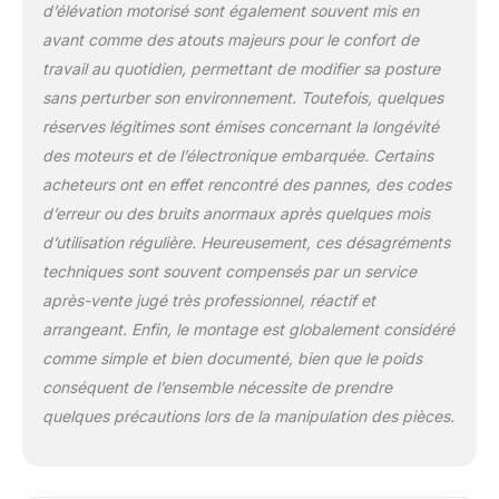
alarme pour retrouver
d’élévation motorisé sont également souvent mis en
votre position
avant comme des atouts majeurs pour le confort de
préférée en un clin
travail au quotidien, permettant de modifier sa posture
d'œil. SÉCURITÉ ET
STABILITÉ AVANT
sans perturber son environnement. Toutefois, quelques
TOUT: Notre bureau
réserves légitimes sont émises concernant la longévité
électrique réglable
des moteurs et de l’électronique embarquée. Certains
intègre un système
acheteurs ont en effet rencontré des pannes, des codes
anti-collision
d’erreur ou des bruits anormaux après quelques mois
ajustable. Combiné à
une structure en acier
d’utilisation régulière. Heureusement, ces désagréments
robuste haut de
techniques sont souvent compensés par un service
gamme, restez
après-vente jugé très professionnel, réactif et
assuré de sa
arrangeant. Enfin, le montage est globalement considéré
stabilité, même
lorsqu'elle est
comme simple et bien documenté, bien que le poids
complètement
conséquent de l’ensemble nécessite de prendre
déployée. De plus,
quelques précautions lors de la manipulation des pièces.
les moteurs
silencieux et
puissants se fondent
dans la structure,