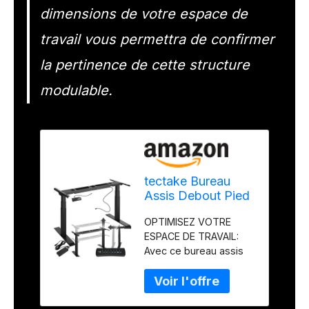
dimensions de votre espace de
travail vous permettra de confirmer
la pertinence de cette structure
modulable.
tectake Bureau
Assis Debout Pied
de Bureau Réglable
OPTIMISEZ VOTRE
en Hauteur
ESPACE DE TRAVAIL:
Electrique Bureau
Avec ce bureau assis
ergonomique
debout électrique,
Bureau ordinateur
adaptez-vous à vos
110-190x68x58-
besoins du moment.
123cm en Acier
Que vous soyez dans