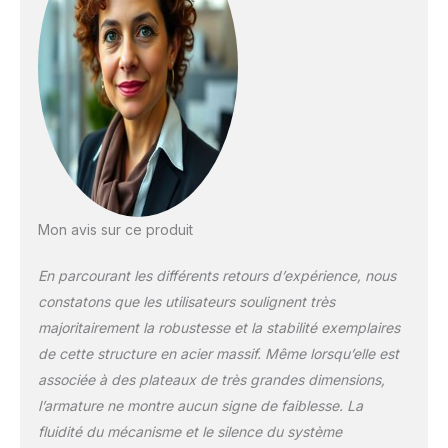
bureau informatique
adapté à vos
sessions gaming ou
télétravail n'a jamais
été aussi confortable!
CONFORT
PERSONNALISÉ
GARANTI: Grâce à sa
hauteur et largeur du
piètement réglables,
ce bureau
Mon avis sur ce produit
ergonomique
s’adapte à votre
En parcourant les différents retours d’expérience, nous
stature. Profitez d'un
constatons que les utilisateurs soulignent très
espace libre maximal
pour vos jambes,
majoritairement la robustesse et la stabilité exemplaires
vous permettant de
de cette structure en acier massif. Même lorsqu’elle est
bouger librement,
associée à des plateaux de très grandes dimensions,
tout en utilisant le
l’armature ne montre aucun signe de faiblesse. La
système de
fonctions mémoire et
fluidité du mécanisme et le silence du système