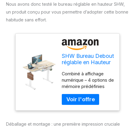
Nous avons donc testé le bureau réglable en hauteur SHW,
un produit conçu pour vous permettre d’adopter cette bonne
habitude sans effort.
SHW Bureau Debout
réglable en Hauteur
électrique à mémoire
Combiné à affichage
prédéfinie, 48 x 24
numérique – 4 options de
Pouces, érable
mémoire prédéfinies
pour un réglage facile.
Système de levage
électrique – Ascenseur
entièrement motorisé de
28 à 45 pouces de
Déballage et montage : une première impression cruciale
hauteur. Réglage
télescopique de la