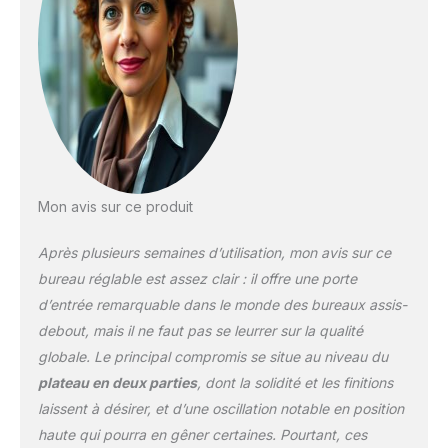
position assise à debout
de 28 à 45. Le dessus de
bureau comprend un
œillet pour organiser vos
cordons et
désencombrer votre
espace de travail
Mesures - 47,25L x 24W
x 28-45 H ; Numéro de
brevet : US D934,012 S
Mon avis sur ce produit
Après plusieurs semaines d’utilisation, mon avis sur ce
bureau réglable est assez clair : il offre une porte
d’entrée remarquable dans le monde des bureaux assis-
debout, mais il ne faut pas se leurrer sur la qualité
globale. Le principal compromis se situe au niveau du
plateau en deux parties
, dont la solidité et les finitions
laissent à désirer, et d’une oscillation notable en position
haute qui pourra en gêner certaines. Pourtant, ces