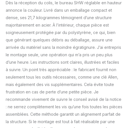
hauteur – Les pieds
Dès la réception du colis, le bureau SHW réglable en hauteur
solides utilisent un
annonce la couleur. Livré dans un emballage compact et
réglage télescopique
dense, ses 21,7 kilogrammes témoignent d’une structure
pour passer de la
majoritairement en acier. À l’intérieur, chaque pièce est
position assise à debout
de 28 à 45. Le dessus de
soigneusement protégée par du polystyrène, ce qui, bien
bureau comprend un
que générant quelques débris au déballage, assure une
œillet pour organiser vos
arrivée du matériel sans la moindre égratignure. J’ai entrepris
cordons et
le montage seule, une opération qui m’a pris un peu plus
désencombrer votre
espace de travail
d’une heure. Les instructions sont claires, illustrées et faciles
Mesures - 47,25L x 24W
à suivre. Un point très appréciable : le fabricant fournit non
x 28-45 H ; Numéro de
seulement tous les outils nécessaires, comme une clé Allen,
brevet : US D934,012 S
mais également des vis supplémentaires. Cela évite toute
frustration en cas de perte d’une petite pièce. Je
recommande vivement de suivre le conseil avisé de la notice
: ne serrez complètement les vis qu’une fois toutes les pièces
assemblées. Cette méthode garantit un alignement parfait de
la structure. Si le montage est tout à fait réalisable par une