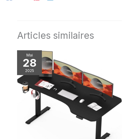
cogner. La fonction de verrouillage empêche tout réglage
involontaire de la hauteur et protège ainsi toute la famille
Montage simple et rapide : Grâce aux pièces numérotées et
à une notice illustrée, même les débutants peuvent
assembler ce bureau facilement, sans y passer trop de
temps ni dépenser trop d’énergie – vous profitez vite de
votre nouveau bureau assis-debout
Articles similaires
Mai
28
2025