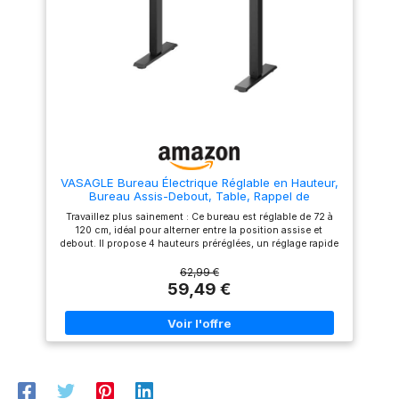
Deux crochets permettent de
fabriquée avec du bois certifié
suspendre sacs et casque,
FSC. Cela garantit durabilité et
libérant ainsi de la place sur le
qualité et est idéal pour les
plateau Détails soignés pour
bureaux à domicile
plus de sécurité : Les bords
respectueux de
arrondis du plateau évitent de
l'environnement. 【Installation
vous cogner. La fonction de
Facile】 des instructions
verrouillage empêche tout
détaillées et des vidéos
réglage involontaire de la
complètes permettent de
hauteur et protège ainsi toute
composer rapidement votre
la famille Montage simple et
bureau électrique prêt à
rapide : Grâce aux pièces
l'emploi en moins de 30
numérotées et à une notice
minutes.
VASAGLE Bureau Électrique Réglable en Hauteur,
illustrée, même les débutants
Bureau Assis-Debout, Table, Rappel de
peuvent assembler ce bureau
Sédentarité, Fonction Mémoire 4 Hauteurs,
facilement, sans y passer trop
Travaillez plus sainement : Ce bureau est réglable de 72 à
Télétravail, 80 x 50 cm, Marron Rustique
de temps ni dépenser trop
120 cm, idéal pour alterner entre la position assise et
LSD308KD03
d’énergie – vous profitez vite
debout. Il propose 4 hauteurs préréglées, un réglage rapide
de votre nouveau bureau
d’une simple pression sur un bouton, ainsi qu’un rappel en
assis-debout
cas de sédentarité Réglage stable, maintien sûr : Ses pieds
62,99 €
renforcés et son cadre en acier robuste assurent une
59,49 €
excellente stabilité et une capacité de charge de 70 kg. Le
moteur, testé sur 20 000 cycles de levage, assure une
montée et une descente fluides Organisation pratique,
espace ordonné : Ce bureau électrique est équipé de 2
passe-câbles pour éviter l’emmêlement des câbles. Deux
crochets permettent de suspendre sacs et casque, libérant
ainsi de la place sur le plateau Détails soignés pour plus de
sécurité : Les bords arrondis du plateau évitent de vous