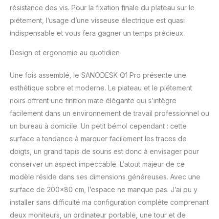
SYSTÈME DE CONTRÔLE
résistance des vis. Pour la fixation finale du plateau sur le
INTELLIGENT : Le
piétement, l’usage d’une visseuse électrique est quasi
système de contrôle
indispensable et vous fera gagner un temps précieux.
offre 4 hauteurs
préréglées et une
Design et ergonomie au quotidien
fonction anti-collision.
Cela vous permet de
Une fois assemblé, le SANODESK Q1 Pro présente une
régler rapidement et en
toute sécurité la hauteur
esthétique sobre et moderne. Le plateau et le piétement
de la table, tandis que la
noirs offrent une finition mate élégante qui s’intègre
fonction anti-collision
facilement dans un environnement de travail professionnel ou
évite les dommages
un bureau à domicile. Un petit bémol cependant : cette
causés par des
obstacles inattendus. Le
surface a tendance à marquer facilement les traces de
panneau de commande
doigts, un grand tapis de souris est donc à envisager pour
convivial garantit une
conserver un aspect impeccable. L’atout majeur de ce
utilisation intuitive et
modèle réside dans ses dimensions généreuses. Avec une
confortable. EXCELLENTE
PLAGE DE RÉGLAGE DE
surface de 200×80 cm, l’espace ne manque pas. J’ai pu y
LA HAUTEUR : Avec une
installer sans difficulté ma configuration complète comprenant
plage de réglage de 72
deux moniteurs, un ordinateur portable, une tour et de