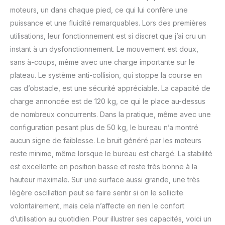
gamme de SANO.
moteurs, un dans chaque pied, ce qui lui confère une
SANODESK est
puissance et une fluidité remarquables. Lors des premières
disponible dans un large
utilisations, leur fonctionnement est si discret que j’ai cru un
éventail de couleurs et
instant à un dysfonctionnement. Le mouvement est doux,
de tailles pour répondre
à vos préférences
sans à-coups, même avec une charge importante sur le
personnelles, et sa
plateau. Le système anti-collision, qui stoppe la course en
construction stable et sa
cas d’obstacle, est une sécurité appréciable. La capacité de
qualité fiable
charge annoncée est de 120 kg, ce qui le place au-dessus
garantissent une
expérience de travail
de nombreux concurrents. Dans la pratique, même avec une
productive et
configuration pesant plus de 50 kg, le bureau n’a montré
confortable.SANODESK
aucun signe de faiblesse. Le bruit généré par les moteurs
offre une garantie de 5
reste minime, même lorsque le bureau est chargé. La stabilité
ans sur le cadre, le
moteur et les
est excellente en position basse et reste très bonne à la
mécanismes ainsi qu'une
hauteur maximale. Sur une surface aussi grande, une très
garantie de 3 ans sur la
légère oscillation peut se faire sentir si on le sollicite
commande, les
volontairement, mais cela n’affecte en rien le confort
interrupteurs et
d’utilisation au quotidien. Pour illustrer ses capacités, voici un
l'électronique.