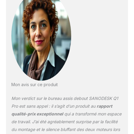
l'équilibre. Idéale pour les
environnements de
travail dynamiques, cette
table augmente
l'efficacité et assure un
travail confortable et
flexible. EXCELLENTE
CAPACITÉ DE CHARGE :
La table a une capacité
de charge statique de
120 kg et une capacité
de charge dynamique de
100 kg, ce qui la rend
Mon avis sur ce produit
adaptée pour placer des
moniteurs ou du matériel
Mon verdict sur le bureau assis debout SANODESK Q1
de bureau. Le bureau
Sanodesk a passé plus
Pro est sans appel : il s’agit d’un produit au
rapport
de 20 000 tests de choc,
qualité-prix exceptionnel
qui a transformé mon espace
grâce à cette capacité
de travail. J’ai été agréablement surprise par la facilité
de charge, la table est
du montage et le silence bluffant des deux moteurs lors
idéale pour un