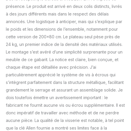
travail dynamiques, cette
présence. Le produit est arrivé en deux colis distincts, livrés
table augmente
à des jours différents mais dans le respect des délais
l'efficacité et assure un
annoncés. Une logistique à anticiper, mais qui s’explique par
travail confortable et
le poids et les dimensions de l’ensemble, notamment pour
flexible. EXCELLENTE
CAPACITÉ DE CHARGE :
cette version de 200×80 cm. Le plateau seul pèse près de
La table a une capacité
24 kg, un premier indice de la densité des matériaux utilisés.
de charge statique de
Le montage s’est avéré d’une simplicité surprenante pour un
120 kg et une capacité
meuble de ce gabarit. La notice est claire, bien conçue, et
de charge dynamique de
100 kg, ce qui la rend
chaque étape est détaillée avec précision. J’ai
adaptée pour placer des
particulièrement apprécié le système de vis à écrous qui
moniteurs ou du matériel
s’intègrent parfaitement dans la structure métallique, facilitant
de bureau. Le bureau
grandement le serrage et assurant un assemblage solide. Je
Sanodesk a passé plus
de 20 000 tests de choc,
dois toutefois émettre un avertissement important : le
grâce à cette capacité
fabricant ne fournit aucune vis ou écrou supplémentaire. Il est
de charge, la table est
donc impératif de travailler avec méthode et de ne perdre
idéale pour un
aucune pièce. La qualité de la visserie est notable, à tel point
environnement de
bureau efficace et stable.
que la clé Allen fournie a montré ses limites face à la