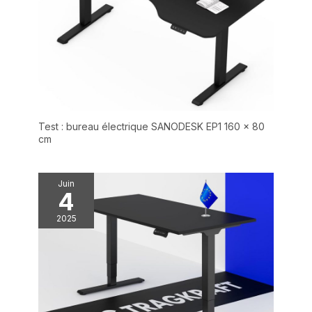
éventail de couleurs et
de tailles pour répondre
à vos préférences
personnelles, et sa
construction stable et sa
qualité fiable
garantissent une
expérience de travail
Test : bureau électrique SANODESK EP1 160 x 80
productive et
cm
confortable.SANODESK
offre une garantie de 5
ans sur le cadre, le
Juin
moteur et les
4
mécanismes ainsi qu'une
garantie de 3 ans sur la
2025
commande, les
interrupteurs et
l'électronique.