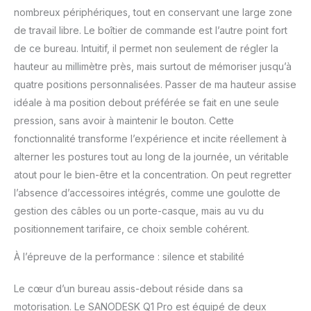
cm à 121 cm, la table
nombreux périphériques, tout en conservant une large zone
convient à différentes
de travail libre. Le boîtier de commande est l’autre point fort
tailles de corps et
favorise un travail
de ce bureau. Intuitif, il permet non seulement de régler la
ergonomique. Qu'ils
hauteur au millimètre près, mais surtout de mémoriser jusqu’à
soient assis ou debout,
quatre positions personnalisées. Passer de ma hauteur assise
les utilisateurs peuvent
idéale à ma position debout préférée se fait en une seule
trouver la position idéale
et ainsi éviter l'inconfort
pression, sans avoir à maintenir le bouton. Cette
causé par une position
fonctionnalité transforme l’expérience et incite réellement à
assise prolongée. Cela
alterner les postures tout au long de la journée, un véritable
augmente à la fois le
atout pour le bien-être et la concentration. On peut regretter
confort et la santé au
travail. Digne de
l’absence d’accessoires intégrés, comme une goulotte de
confiance : SANODESK
gestion des câbles ou un porte-casque, mais au vu du
est une marque de
positionnement tarifaire, ce choix semble cohérent.
mobilier de bureau qui
met l'accent sur le
À l’épreuve de la performance : silence et stabilité
rapport qualité-prix, et
cette gamme appartient
Le cœur d’un bureau assis-debout réside dans sa
à la gamme de produits
motorisation. Le SANODESK Q1 Pro est équipé de deux
de milieu et de haut de