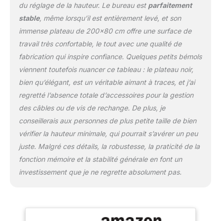
environnement de
du réglage de la hauteur. Le bureau est
parfaitement
bureau efficace et stable.
stable
, même lorsqu’il est entièrement levé, et son
SYSTÈME DE CONTRÔLE
immense plateau de 200×80 cm offre une surface de
INTELLIGENT : Le
travail très confortable, le tout avec une qualité de
système de contrôle
offre 4 hauteurs
fabrication qui inspire confiance. Quelques petits bémols
préréglées et une
viennent toutefois nuancer ce tableau : le plateau noir,
fonction anti-collision.
bien qu’élégant, est un véritable aimant à traces, et j’ai
Cela vous permet de
regretté l’absence totale d’accessoires pour la gestion
régler rapidement et en
toute sécurité la hauteur
des câbles ou de vis de rechange. De plus, je
de la table, tandis que la
conseillerais aux personnes de plus petite taille de bien
fonction anti-collision
vérifier la hauteur minimale, qui pourrait s’avérer un peu
évite les dommages
juste. Malgré ces détails, la robustesse, la praticité de la
causés par des
fonction mémoire et la stabilité générale en font un
obstacles inattendus. Le
panneau de commande
investissement que je ne regrette absolument pas.
convivial garantit une
utilisation intuitive et
confortable. EXCELLENTE
PLAGE DE RÉGLAGE DE